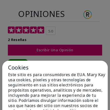
OPINIONES
5.0
2 Reseñas
Escribir Una Opinión
100%
Cookies
de los encuestados recomendaría a un amigo.
Este sitio es para consumidores de EUA. Mary Kay
usa cookies, pixeles y otras tecnologías de
seguimiento en sus sitios electrónicos para
5 estrellas
2
propósitos operativos, analíticos y de mercadeo,
4 estrellas
0
incluyendo para mejorar la experiencia de tu
sitio. Podríamos divulgar información sobre el
3 estrellas
0
uso que haces del sitio con nuestros socios de
2 estrellas
0