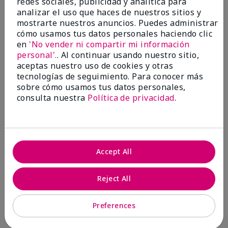
redes sociales, publicidad y analítica para
analizar el uso que haces de nuestros sitios y
1 estrella
0
mostrarte nuestros anuncios. Puedes administrar
cómo usamos tus datos personales haciendo clic
en
'No vender ni compartir mi información
personal'.
. Al continuar usando nuestro sitio,
aceptas nuestro uso de cookies y otras
tecnologías de seguimiento. Para conocer más
sobre cómo usamos tus datos personales,
consulta nuestra
Política de privacidad
.
Evaluado por 2 clientes
5
Accept All
MK completion sponge
Reject All
Enviado
Hace 1 mes
por
Shirley "Girl"
de
Riverside,Ca.
Preferences
Evaluado en