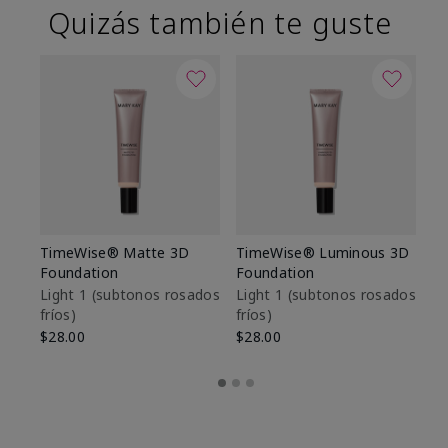
Quizás también te guste
TimeWise® Matte 3D
TimeWise® Luminous 3D
Sk
Foundation
Foundation
De
es
Light 1​ (subtonos rosados
Light 1​ (subtonos rosados
fríos)
fríos)
$9
$28.00
$28.00