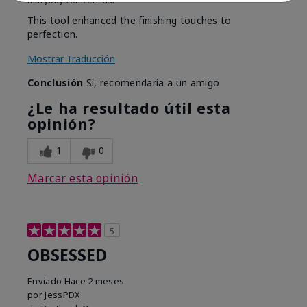
marykay.com/en-us/
This tool enhanced the finishing touches to
perfection.
Mostrar Traducción
Conclusión
Sí, recomendaría a un amigo
¿Le ha resultado útil esta
opinión?
1
0
Marcar esta opinión
5
OBSESSED
Enviado
Hace 2 meses
por
JessPDX