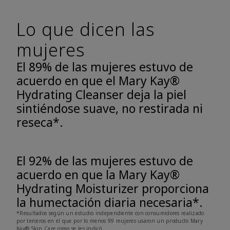
Lo que dicen las
mujeres
El 89% de las mujeres estuvo de
acuerdo en que el Mary Kay®
Hydrating Cleanser deja la piel
sintiéndose suave, no restirada ni
reseca*.
El 92% de las mujeres estuvo de
acuerdo en que la Mary Kay®
Hydrating Moisturizer proporciona
la humectación diaria necesaria*.
*Resultados según un estudio independiente con consumidores realizado
por terceros en el que por lo menos 99 mujeres usaron un producto Mary
Kay® Skin Care como se les indicó.