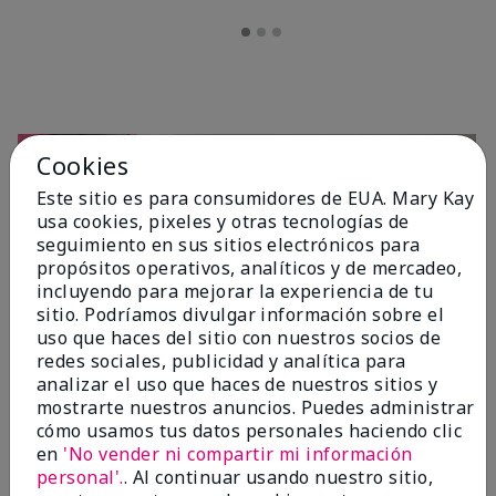
Cookies
Este sitio es para consumidores de EUA. Mary Kay
usa cookies, pixeles y otras tecnologías de
seguimiento en sus sitios electrónicos para
propósitos operativos, analíticos y de mercadeo,
incluyendo para mejorar la experiencia de tu
sitio. Podríamos divulgar información sobre el
OPINIONES
uso que haces del sitio con nuestros socios de
redes sociales, publicidad y analítica para
analizar el uso que haces de nuestros sitios y
mostrarte nuestros anuncios. Puedes administrar
4.7
cómo usamos tus datos personales haciendo clic
10 Reseñas
en
'No vender ni compartir mi información
personal'.
. Al continuar usando nuestro sitio,
Escribir Una Opinión