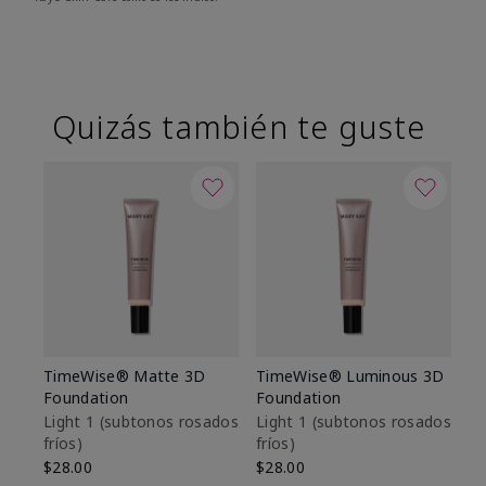
Quizás también te guste
TimeWise® Matte 3D
TimeWise® Luminous 3D
Sk
Foundation
Foundation
De
es
Light 1​ (subtonos rosados
Light 1​ (subtonos rosados
fríos)
fríos)
$9
$28.00
$28.00