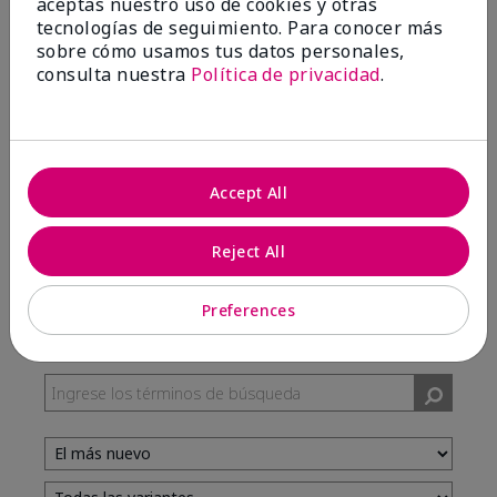
aceptas nuestro uso de cookies y otras
tecnologías de seguimiento. Para conocer más
sobre cómo usamos tus datos personales,
100%
consulta nuestra
Política de privacidad
.
de los encuestados recomendaría a un amigo.
5 estrellas
7
Accept All
4 estrellas
3
3 estrellas
0
Reject All
2 estrellas
0
1 estrella
0
Preferences