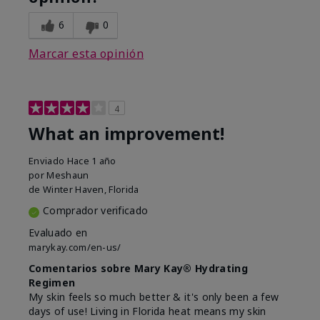
6
0
Marcar esta opinión
4
What an improvement!
Enviado
Hace 1 año
por
Meshaun
de
Winter Haven, Florida
Comprador verificado
Evaluado en
marykay.com/en-us/
Comentarios sobre Mary Kay® Hydrating
Regimen
My skin feels so much better & it's only been a few
days of use! Living in Florida heat means my skin