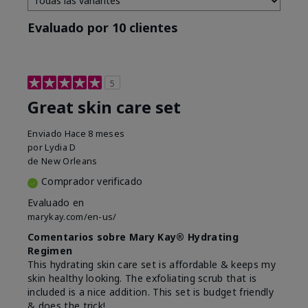
Evaluado por 10 clientes
5
Great skin care set
Enviado
Hace 8 meses
por
Lydia D
de
New Orleans
Comprador verificado
Evaluado en
marykay.com/en-us/
Comentarios sobre Mary Kay® Hydrating
Regimen
This hydrating skin care set is affordable & keeps my
skin healthy looking. The exfoliating scrub that is
included is a nice addition. This set is budget friendly
& does the trick!