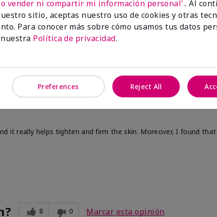
No vender ni compartir mi información personal'.
. Al con
uestro sitio, aceptas nuestro uso de cookies y otras tec
nto. Para conocer más sobre cómo usamos tus datos per
 nuestra
Política de privacidad
.
Preferences
Reject All
Acc
 it really helps tighten and firm the skin. Moreover, I found that 
n?
8
0
Marcar esta opinión