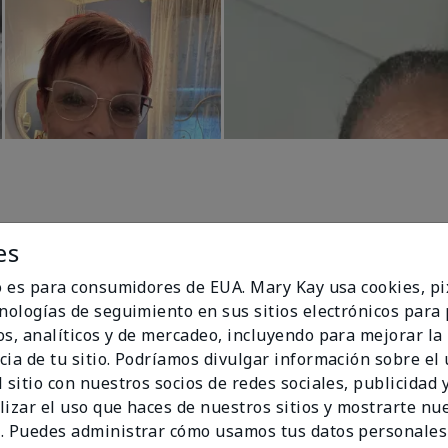
es
io es para consumidores de EUA. Mary Kay usa cookies, pi
cnologías de seguimiento en sus sitios electrónicos para
os, analíticos y de mercadeo, incluyendo para mejorar la
100%
cia de tu sitio. Podríamos divulgar información sobre el
 sitio con nuestros socios de redes sociales, publicidad y
de los encuestados
lizar el uso que haces de nuestros sitios y mostrarte nu
recomendaría a un
. Puedes administrar cómo usamos tus datos personales
amigo.