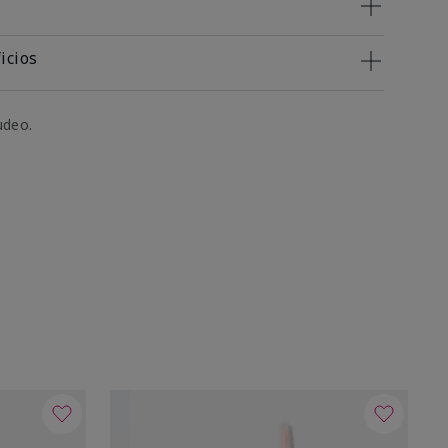
icios
udeo.