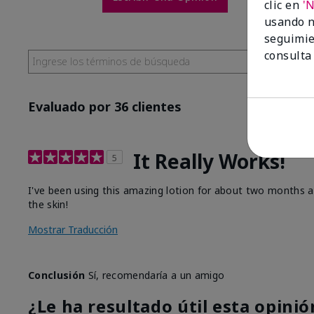
clic en
'
usando n
seguimie
consulta
Evaluado por 36 clientes
It Really Works!
5
I've been using this amazing lotion for about two months and
the skin!
Mostrar Traducción
Conclusión
Sí, recomendaría a un amigo
¿Le ha resultado útil esta opinió