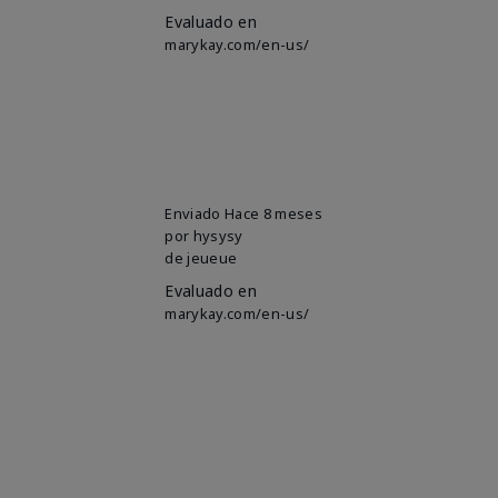
Evaluado en
marykay.com/en-us/
Enviado
Hace 8 meses
por
hysysy
de
jeueue
Evaluado en
marykay.com/en-us/