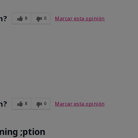
n?
8
0
Marcar esta opinión
n?
8
0
Marcar esta opinión
ning ;ption