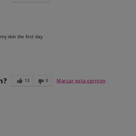
my skin the first day.
n?
13
0
Marcar esta opinión