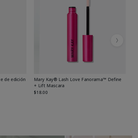
Next
e de edición
Mary Kay® Lash Love Fanorama™ Define
Ma
+ Lift Mascara
Ki
$18.00
$2