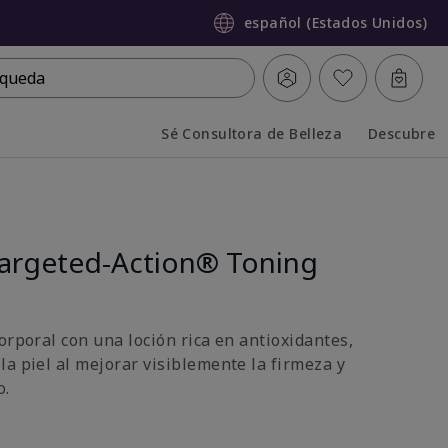
español (Estados Unidos)
queda
Sé Consultora de Belleza
Descubre
Collapsed
Expanded
argeted-Action® Toning
orporal con una loción rica en antioxidantes,
la piel al mejorar visiblemente la firmeza y
o.