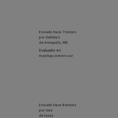
Enviado
Hace 7 meses
por
DebbieS
de
Annapolis, MD
Evaluado en
marykay.com/en-us/
Enviado
Hace 8 meses
por
nice
de
texas