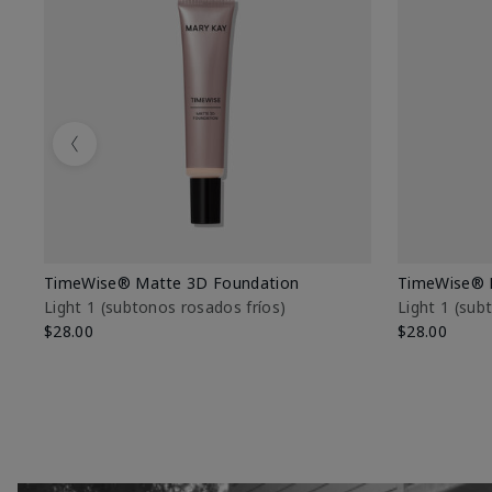
Previous
TimeWise® Matte 3D Foundation
TimeWise® 
Light 1​ (subtonos rosados fríos)
Light 1​ (su
$28.00
$28.00