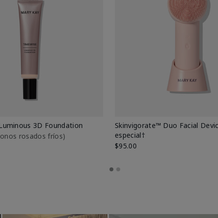
Luminous 3D Foundation
Skinvigorate™ Duo Facial Devic
especial†
btonos rosados fríos)
$95.00