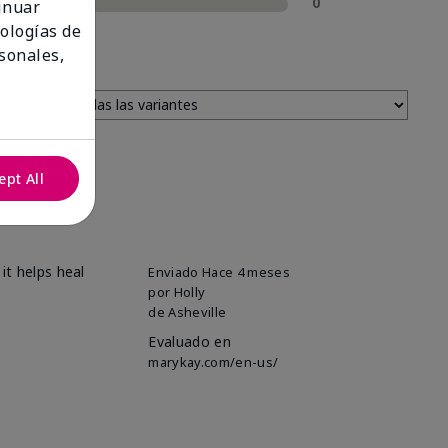
1 estrella
0
tinuar
nologías de
sonales,
ept All
it helps heal
Enviado
Hace 4 meses
por
Holly
de
Asheville
Evaluado en
marykay.com/en-us/