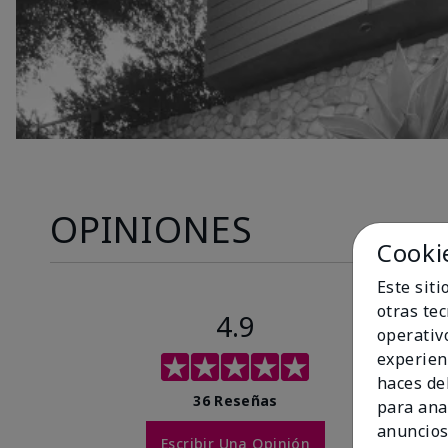
OPINIONES
Cooki
Este sit
otras te
4.9
operativ
experien
haces del
36 Reseñas
para ana
anuncios
Escribir Una Opinión