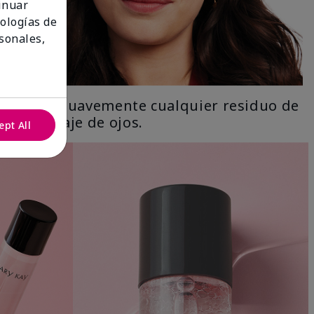
tinuar
nologías de
sonales,
Limpia suavemente cualquier residuo de
maquillaje de ojos.
ept All