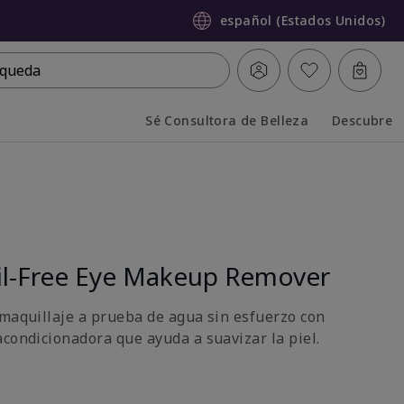
español (Estados Unidos)
queda
Sé Consultora de Belleza
Descubre
Collapsed
Expanded
l-Free Eye Makeup Remover
 maquillaje a prueba de agua sin esfuerzo con
acondicionadora que ayuda a suavizar la piel.