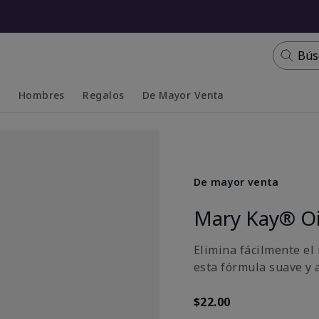
Bús
s
Hombres
Regalos
De Mayor Venta
Collapsed
Expanded
De mayor venta
Mary Kay® Oi
Elimina fácilmente el
esta fórmula suave y 
$22.00