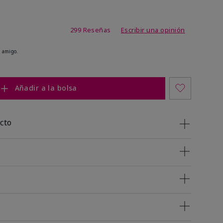
de 4,8 de 5
299 Reseñas
Escribir una opinión
 amigo.
Añadir a la bolsa
cto