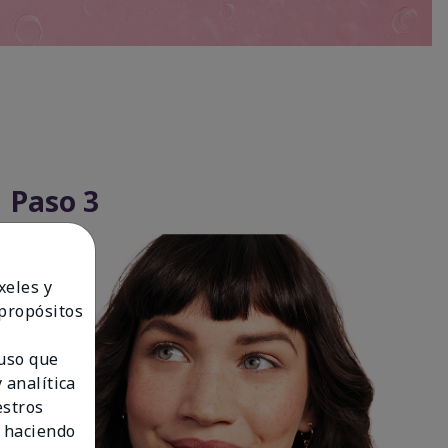
Paso 3
xeles y
 propósitos
 uso que
 analítica
estros
 haciendo