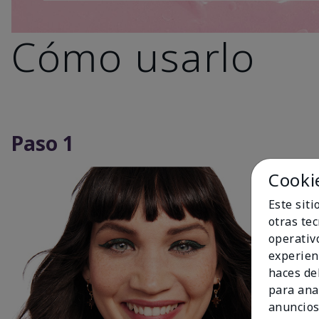
Cómo usarlo
Paso 1
Cooki
Este sit
otras te
operativ
experien
haces del
para ana
anuncios