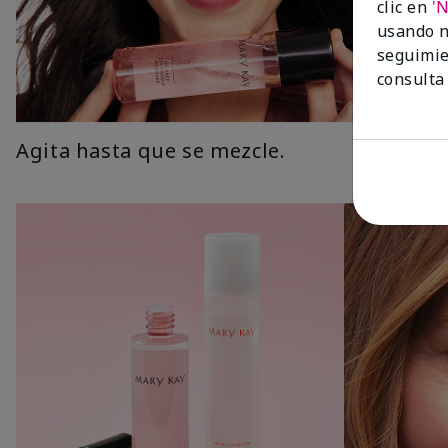
clic en
'
usando n
seguimie
consulta
Agita hasta que se mezcle.