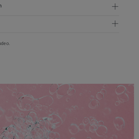
n
udeo.