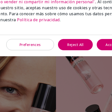
No vender ni compartir mi información personal'.
. Al con
uestro sitio, aceptas nuestro uso de cookies y otras tec
nto. Para conocer más sobre cómo usamos tus datos per
 nuestra
Política de privacidad
.
Aplica una pequeña cantidad a una
bolita o almohadilla de algodón.
Preferences
Reject All
Acc