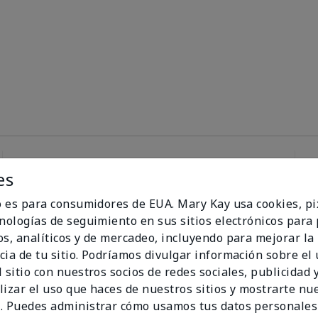
es
100%
io es para consumidores de EUA. Mary Kay usa cookies, pi
cnologías de seguimiento en sus sitios electrónicos para
de los encuestados
os, analíticos y de mercadeo, incluyendo para mejorar la
recomendaría a un
cia de tu sitio. Podríamos divulgar información sobre el
amigo.
 sitio con nuestros socios de redes sociales, publicidad y
lizar el uso que haces de nuestros sitios y mostrarte nu
. Puedes administrar cómo usamos tus datos personales