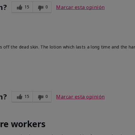
n?
15
0
Marcar esta opinión
ts off the dead skin. The lotion which lasts a long time and the h
n?
15
0
Marcar esta opinión
are workers