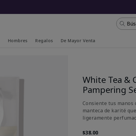
Bús
s
Hombres
Regalos
De Mayor Venta
Collapsed
Expanded
White Tea & 
Pampering S
Consiente tus manos c
manteca de karité que
ligeramente perfumada
$38.00