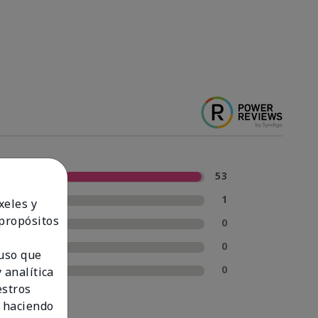
5 estrellas
53
4 estrellas
1
xeles y
 propósitos
3 estrellas
0
2 estrellas
0
 uso que
1 estrella
0
 analítica
estros
 haciendo