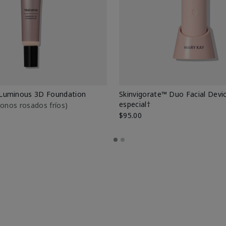
Luminous 3D Foundation
Skinvigorate™ Duo Facial Devic
especial†
btonos rosados fríos)
$95.00