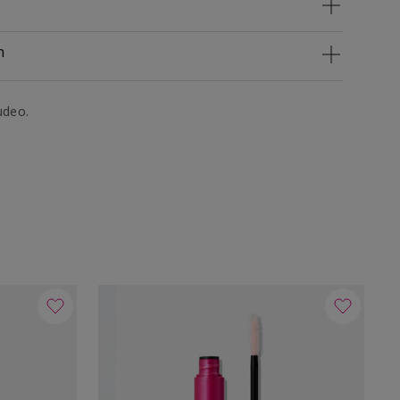
n
udeo.