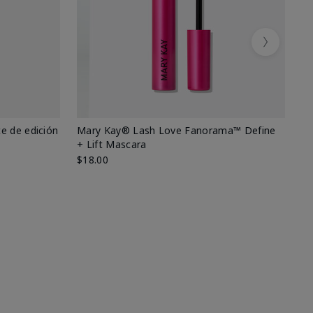
Next
e de edición
Mary Kay® Lash Love Fanorama™ Define
Ma
+ Lift Mascara
Ki
$18.00
$2