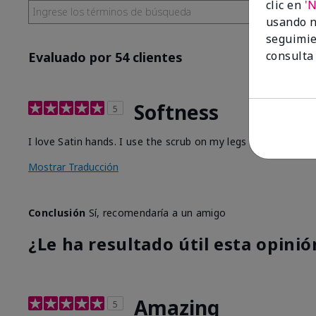
clic en
'
usando n
seguimie
consulta
Evaluado por 54 clientes
Softness
5
I love Satin hands. I use the scrub on my legs before I sha
Mostrar Traducción
Conclusión
Sí, recomendaría a un amigo
¿Le ha resultado útil esta opinió
Amazing
5