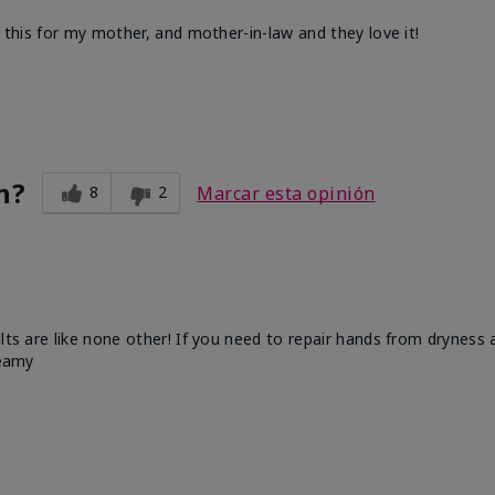
d this for my mother, and mother-in-law and they love it!
n?
8
2
Marcar esta opinión
ults are like none other! If you need to repair hands from dryness
reamy