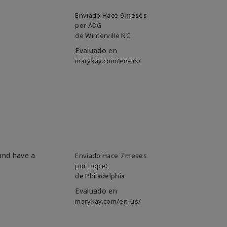
Enviado
Hace 6 meses
por
ADG
de
Winterville NC
Evaluado en
marykay.com/en-us/
 and have a
Enviado
Hace 7 meses
por
HopeC
de
Philadelphia
Evaluado en
marykay.com/en-us/