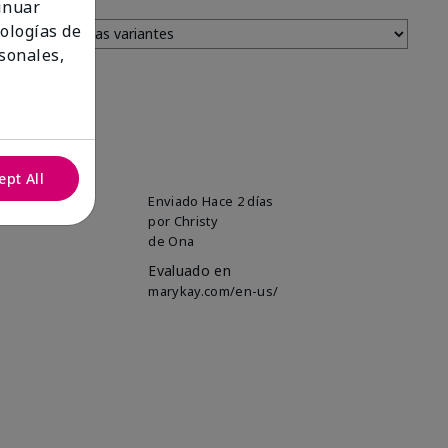
tinuar
nologías de
sonales,
ept All
uper soft!
Enviado
Hace 2 días
por
Christy
de
Ona
Evaluado en
marykay.com/en-us/