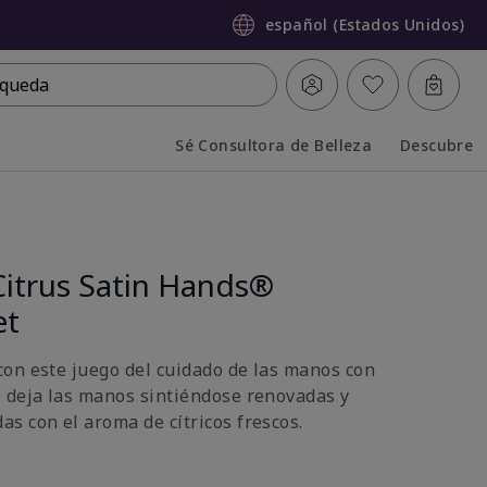
español (Estados Unidos)
queda
Sé Consultora de Belleza
Descubre
Collapsed
Expanded
Citrus Satin Hands®
et
on este juego del cuidado de las manos con
 deja las manos sintiéndose renovadas y
s con el aroma de cítricos frescos.