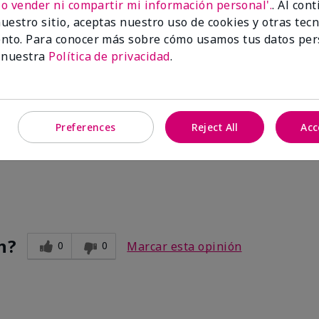
No vender ni compartir mi información personal'.
. Al con
uestro sitio, aceptas nuestro uso de cookies y otras tec
nto. Para conocer más sobre cómo usamos tus datos per
 nuestra
Política de privacidad
.
Preferences
Reject All
Acc
ve. After I use the other two products. Makes my legs and hands s
n?
0
0
Marcar esta opinión