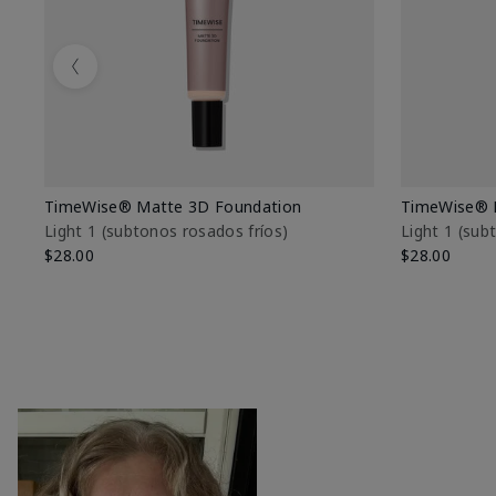
Previous
TimeWise® Matte 3D Foundation
TimeWise® 
Light 1​ (subtonos rosados fríos)
Light 1​ (su
$28.00
$28.00