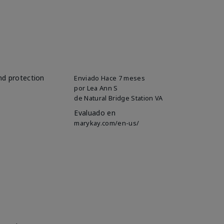
and protection
Enviado
Hace 7 meses
por
Lea Ann S
de
Natural Bridge Station VA
Evaluado en
marykay.com/en-us/