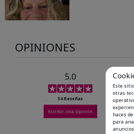
OPINIONES
5.0
Cooki
Este sit
otras te
54 Reseñas
operativ
experien
Escribir Una Opinión
haces del
para ana
anuncios