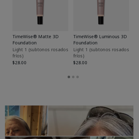
TimeWise® Matte 3D
TimeWise® Luminous 3D
Sk
Foundation
Foundation
De
es
Light 1​ (subtonos rosados
Light 1​ (subtonos rosados
fríos)
fríos)
$9
$28.00
$28.00