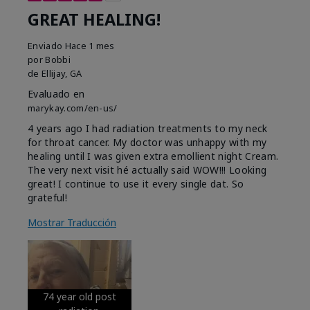
GREAT HEALING!
Enviado
Hace 1 mes
por
Bobbi
de
Ellijay, GA
Evaluado en
marykay.com/en-us/
4 years ago I had radiation treatments to my neck
for throat cancer. My doctor was unhappy with my
healing until I was given extra emollient night Cream.
The very next visit hé actually said WOW!!! Looking
great! I continue to use it every single dat. So
grateful!
Mostrar Traducción
74 year old post