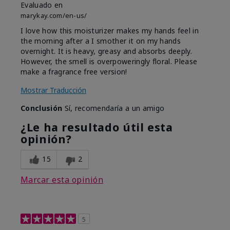
Evaluado en
marykay.com/en-us/
I love how this moisturizer makes my hands feel in
the morning after a I smother it on my hands
overnight. It is heavy, greasy and absorbs deeply.
However, the smell is overpoweringly floral. Please
make a fragrance free version!
Mostrar Traducción
Conclusión
Sí, recomendaría a un amigo
¿Le ha resultado útil esta
opinión?
15
2
Marcar esta opinión
5