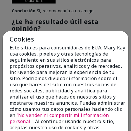
radiation.
Conclusión
Sí, recomendaría a un amigo
¿Le ha resultado útil esta
opinión?
Cookies
6
0
Este sitio es para consumidores de EUA. Mary Kay
Marcar esta opinión
usa cookies, pixeles y otras tecnologías de
seguimiento en sus sitios electrónicos para
propósitos operativos, analíticos y de mercadeo,
incluyendo para mejorar la experiencia de tu
5
sitio. Podríamos divulgar información sobre el
Great Night time emollient
uso que haces del sitio con nuestros socios de
redes sociales, publicidad y analítica para
Enviado
Hace 2 meses
analizar el uso que haces de nuestros sitios y
por
Sonia G
mostrarte nuestros anuncios. Puedes administrar
de
Chicago'Il
cómo usamos tus datos personales haciendo clic
en
'No vender ni compartir mi información
Evaluado en
personal'.
. Al continuar usando nuestro sitio,
marykay.com/en-us/
aceptas nuestro uso de cookies y otras
I use the product on my Dad, after dialysis his skin