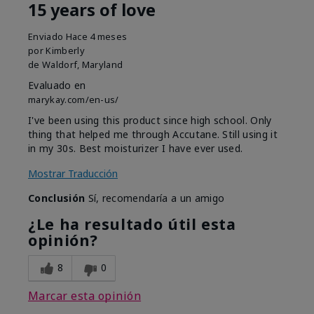
15 years of love
Enviado
Hace 4 meses
por
Kimberly
de
Waldorf, Maryland
Evaluado en
marykay.com/en-us/
I've been using this product since high school. Only
thing that helped me through Accutane. Still using it
in my 30s. Best moisturizer I have ever used.
Mostrar Traducción
Conclusión
Sí, recomendaría a un amigo
¿Le ha resultado útil esta
opinión?
8
0
Marcar esta opinión