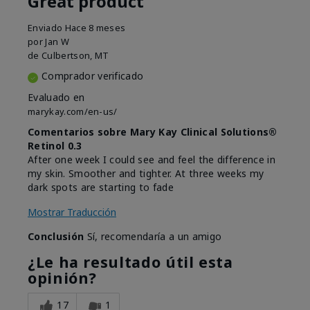
Great product
Enviado
Hace 8 meses
por
Jan W
de
Culbertson, MT
Comprador verificado
Evaluado en
marykay.com/en-us/
Comentarios sobre Mary Kay Clinical Solutions®
Retinol 0.3
After one week I could see and feel the difference in
my skin. Smoother and tighter. At three weeks my
dark spots are starting to fade
Mostrar Traducción
Conclusión
Sí, recomendaría a un amigo
¿Le ha resultado útil esta
opinión?
17
1