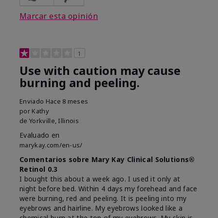
Marcar esta opinión
1
Use with caution may cause
burning and peeling.
Enviado
Hace 8 meses
por
Kathy
de
Yorkville, Illinois
Evaluado en
marykay.com/en-us/
Comentarios sobre Mary Kay Clinical Solutions®
Retinol 0.3
I bought this about a week ago. I used it only at
night before bed. Within 4 days my forehead and face
were burning, red and peeling. It is peeling into my
eyebrows and hairline. My eyebrows looked like a
chemical burn at the top of my eyebrows. My skin is