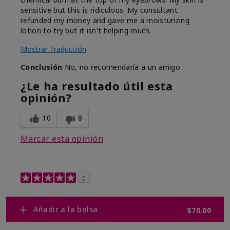
sensitive but this is ridiculous. My consultant
refunded my money and gave me a moisturizing
lotion to try but it isn't helping much.
Mostrar Traducción
Conclusión
No, no recomendaría a un amigo
¿Le ha resultado útil esta
opinión?
10
8
Marcar esta opinión
5
Retinol 0.3
Añadir a la bolsa
$70.00
Enviado
Hace 9 meses
por
Shelley