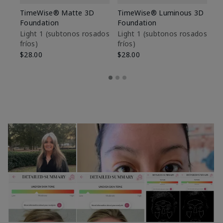
TimeWise® Matte 3D
TimeWise® Luminous 3D
Sk
Foundation
Foundation
De
es
Light 1​ (subtonos rosados
Light 1​ (subtonos rosados
fríos)
fríos)
$9
$28.00
$28.00