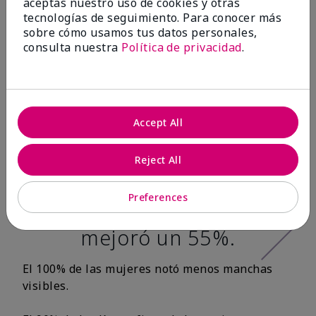
aceptas nuestro uso de cookies y otras
tecnologías de seguimiento. Para conocer más
Después de 12
sobre cómo usamos tus datos personales,
consulta nuestra
Política de privacidad
.
semanas:*
100% de las
mujeres tuvo una
Accept All
apariencia más
Reject All
tersa en la textura
de la piel y la
Preferences
suavidad de la piel
mejoró un 55%.
El 100% de las mujeres notó menos manchas
visibles.