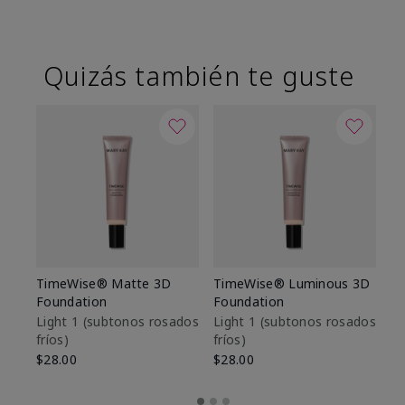
Quizás también te guste
TimeWise® Matte 3D
TimeWise® Luminous 3D
Sk
Foundation
Foundation
De
es
Light 1​ (subtonos rosados
Light 1​ (subtonos rosados
fríos)
fríos)
$9
$28.00
$28.00