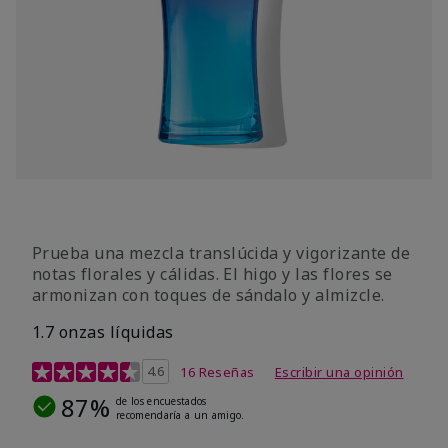
Prueba una mezcla translúcida y vigorizante de
notas florales y cálidas. El higo y las flores se
armonizan con toques de sándalo y almizcle.
1.7 onzas líquidas
Calificación de clientes de 4,5 de 5
4.6
16 Reseñas
Escribir una opinión
87%
de los encuestados
recomendaría a un amigo.