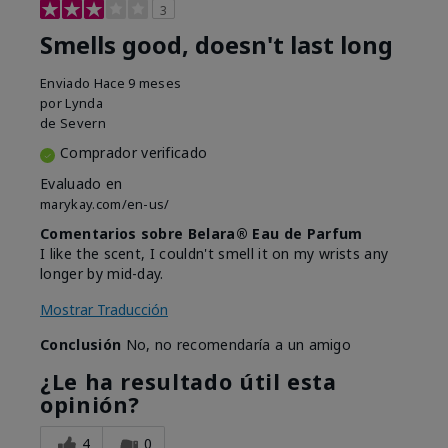
3
Smells good, doesn't last long
Enviado
Hace 9 meses
por
Lynda
de
Severn
Comprador verificado
Evaluado en
marykay.com/en-us/
Comentarios sobre Belara® Eau de Parfum
I like the scent, I couldn't smell it on my wrists any
longer by mid-day.
Mostrar Traducción
Conclusión
No, no recomendaría a un amigo
¿Le ha resultado útil esta
opinión?
4
0