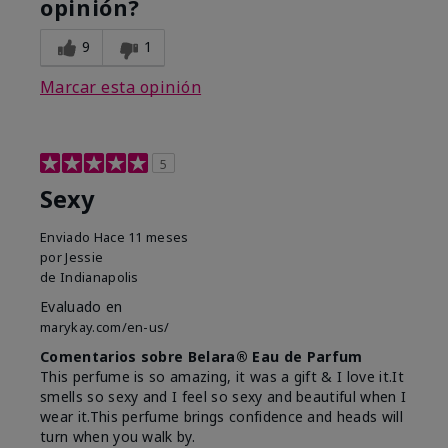
opinión?
9
1
Marcar esta opinión
5
Sexy
Enviado
Hace 11 meses
por
Jessie
de
Indianapolis
Evaluado en
marykay.com/en-us/
Comentarios sobre Belara® Eau de Parfum
This perfume is so amazing, it was a gift & I love it.It
smells so sexy and I feel so sexy and beautiful when I
wear it.This perfume brings confidence and heads will
turn when you walk by.