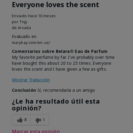
Everyone loves the scent
Enviado
Hace 10 meses
por
Tnjy
de
Arvada
Evaluado en
marykay.com/en-us/
Comentarios sobre Belara® Eau de Parfum
My favorite perfume by far. I've probably over time
have bought this about 20 to 25 times. Everyone
loves the scent and I have given a few as gifts.
Mostrar Traducción
Conclusión
Sí, recomendaría a un amigo
¿Le ha resultado útil esta
opinión?
8
1
Marcar esta opinión