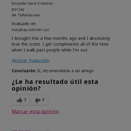
Enviado
Hace 3 meses
por
Jay
de
Tallahassee
Evaluado en
marykay.com/en-us/
I brought this a few months ago and I absolutely
love the scent. I get compliments all of the time
when I walk past people while I'm out.
Mostrar Traducción
Conclusión
Sí, recomendaría a un amigo
¿Le ha resultado útil esta
opinión?
3
0
Marcar esta opinión