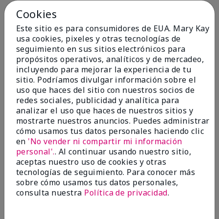
Cookies
Conclusión
Sí, recomendaría a un amigo
Este sitio es para consumidores de EUA. Mary Kay
¿Le ha resultado útil esta
usa cookies, pixeles y otras tecnologías de
opinión?
seguimiento en sus sitios electrónicos para
propósitos operativos, analíticos y de mercadeo,
4
0
incluyendo para mejorar la experiencia de tu
sitio. Podríamos divulgar información sobre el
Marcar esta opinión
uso que haces del sitio con nuestros socios de
redes sociales, publicidad y analítica para
analizar el uso que haces de nuestros sitios y
5
mostrarte nuestros anuncios. Puedes administrar
cómo usamos tus datos personales haciendo clic
Kristen
en
'No vender ni compartir mi información
personal'.
. Al continuar usando nuestro sitio,
Enviado
Hace 10 meses
aceptas nuestro uso de cookies y otras
por
Jennifer
tecnologías de seguimiento. Para conocer más
de
MECHANCSBRG
sobre cómo usamos tus datos personales,
Comprador verificado
consulta nuestra
Política de privacidad
.
Evaluado en
marykay.com/en-us/