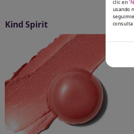
clic en
'
usando n
seguimie
Kind Spirit
consulta