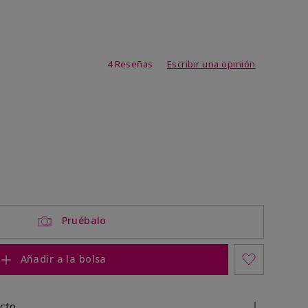
de 3,1 de 5
4 Reseñas
Escribir una opinión
Pruébalo
Añadir a la bolsa
cto