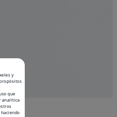
xeles y
 propósitos
 uso que
 analítica
estros
 haciendo