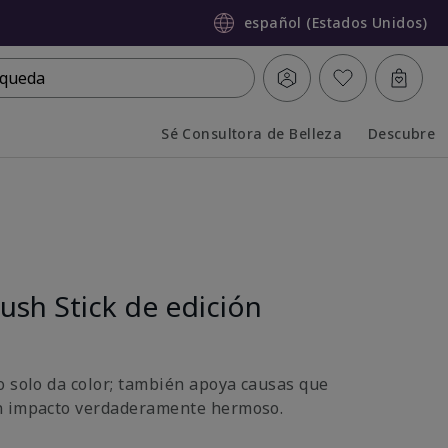
español (Estados Unidos)
queda
Sé Consultora de Belleza
Descubre
Collapsed
Expanded
ush Stick de edición
o solo da color; también apoya causas que
n impacto verdaderamente hermoso.