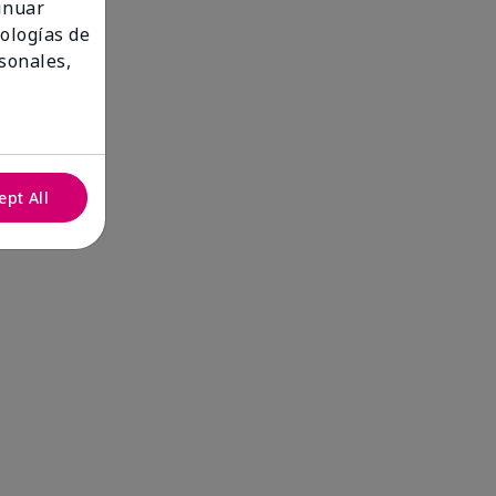
tinuar
nologías de
sonales,
ept All