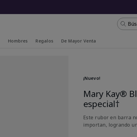
Bús
s
Hombres
Regalos
De Mayor Venta
Collapsed
Expanded
¡Nuevo!
Mary Kay® Bl
especial†
Este rubor en barra n
importan, logrando u