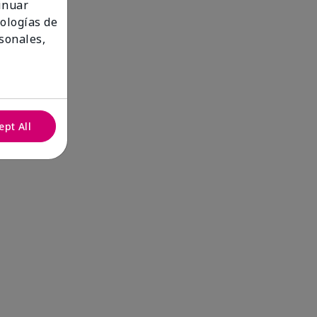
tinuar
nologías de
sonales,
ept All