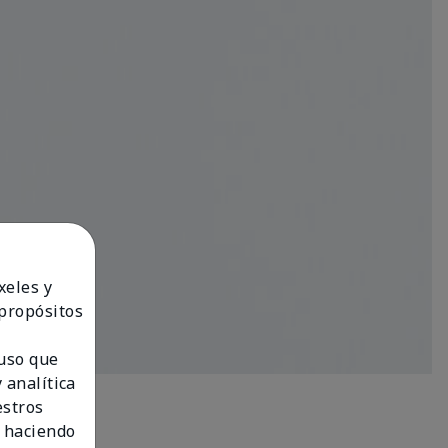
xeles y
 propósitos
 uso que
 analítica
estros
 haciendo