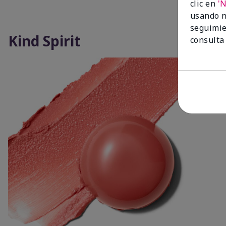
clic en
'
usando n
seguimie
Kind Spirit
consulta