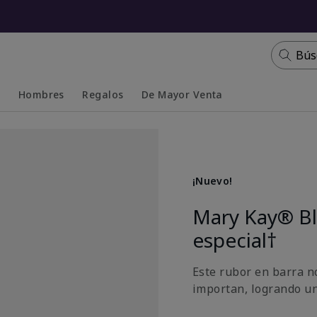
Bús
s
Hombres
Regalos
De Mayor Venta
Collapsed
Expanded
¡Nuevo!
Mary Kay® Bl
especial†
Este rubor en barra n
importan, logrando u