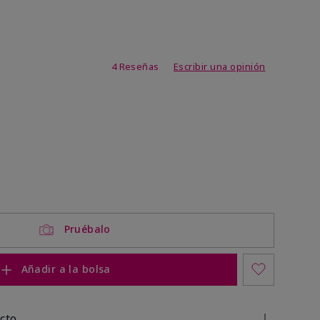
de 3,1 de 5
4 Reseñas
Escribir una opinión
Pruébalo
Añadir a la bolsa
cto