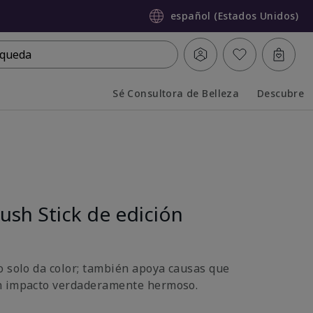
español (Estados Unidos)
queda
Sé Consultora de Belleza
Descubre
Collapsed
Expanded
ush Stick de edición
o solo da color; también apoya causas que
n impacto verdaderamente hermoso.