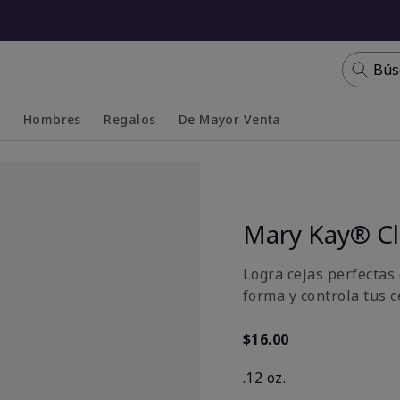
Bús
s
Hombres
Regalos
De Mayor Venta
Collapsed
Expanded
Mary Kay® Cl
Logra cejas perfectas 
forma y controla tus c
$16.00
.12 oz.