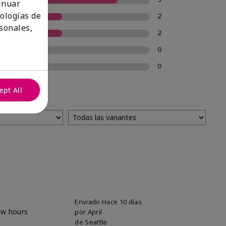
tinuar
nologías de
4 estrellas
2
sonales,
3 estrellas
2
2 estrellas
0
1 estrella
0
ept All
Enviado
Hace 10 días
ew hours
por
April
de
Seattle