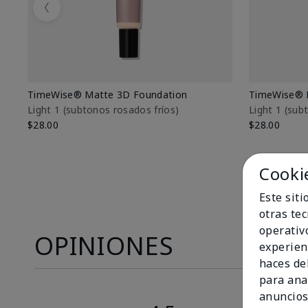
Previous
TimeWise® Matte 3D Foundation
TimeWise® 
Light 1​ (subtonos rosados fríos)
Light 1​ (su
$28.00
$28.00
Cooki
Este sit
otras te
operativ
OPINIONES
experien
haces del
para ana
anuncios