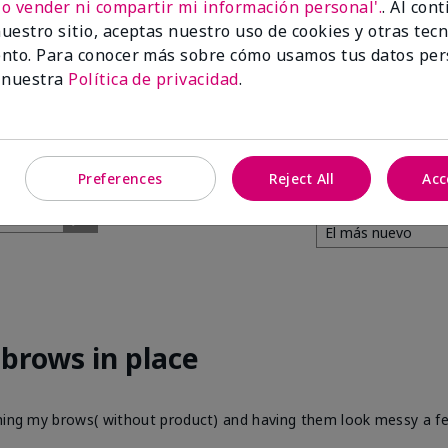
No vender ni compartir mi información personal'.
. Al con
85%
uestro sitio, aceptas nuestro uso de cookies y otras tec
nto. Para conocer más sobre cómo usamos tus datos per
de los encuestados
 nuestra
Política de privacidad
.
recomendaría a un
amigo.
Preferences
Reject All
Acc
brows in place
ushing my brows( without product) and having them look messy a f