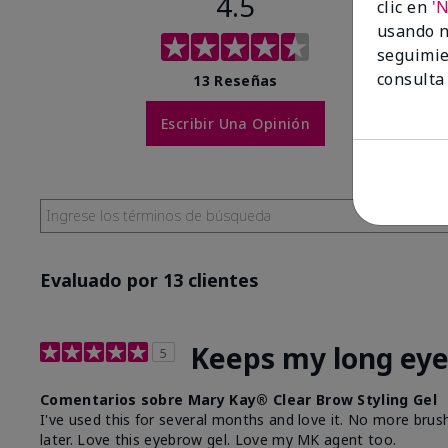
4.5
clic en
'
usando n
seguimie
consulta
13 Reseñas
Escribir Una Opinión
Evaluado por 13 clientes
Keeps my long eye
5
Comentarios sobre Mary Kay® Clear Brow Styling Gel
I've used this for several months and love it. No more br
later. Love this eyebrow gel. Love my MK agent too.