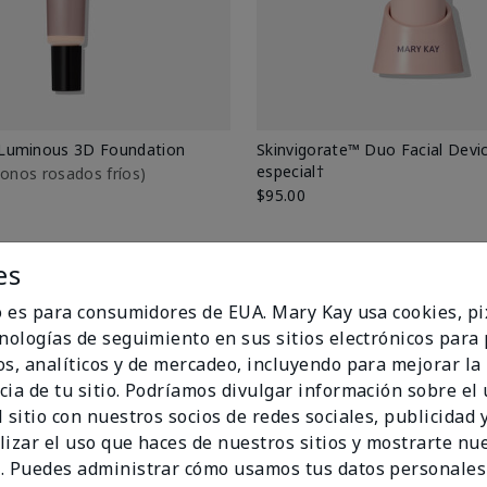
Luminous 3D Foundation
Skinvigorate™ Duo Facial Devic
especial†
btonos rosados fríos)
$95.00
es
io es para consumidores de EUA. Mary Kay usa cookies, pi
cnologías de seguimiento en sus sitios electrónicos para
os, analíticos y de mercadeo, incluyendo para mejorar la
cia de tu sitio. Podríamos divulgar información sobre el
 sitio con nuestros socios de redes sociales, publicidad y
lizar el uso que haces de nuestros sitios y mostrarte nu
. Puedes administrar cómo usamos tus datos personales