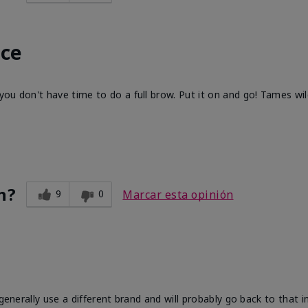
ace
ou don't have time to do a full brow. Put it on and go! Tames wi
n?
9
0
Marcar esta opinión
generally use a different brand and will probably go back to that in