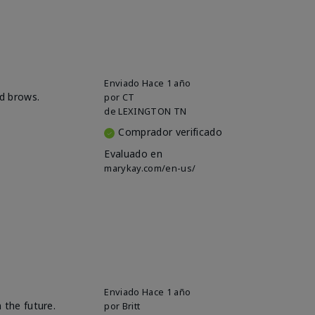
Enviado
Hace 1 año
ld brows.
por
CT
de
LEXINGTON TN
Comprador verificado
Evaluado en
marykay.com/en-us/
Enviado
Hace 1 año
 the future.
por
Britt