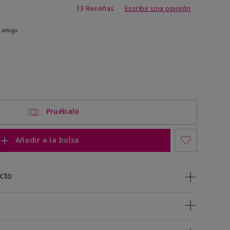
de 3,4 de 5
13 Reseñas
Escribir una opinión
 amigo.
Pruébalo
Añadir a la bolsa
cto