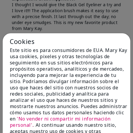
I thought I would give the Black Gel Eyeliner a try and
I love it!!! The application brush makes it easy to use
with a precise finish. It last through out the day; no
under eye smudges. This is my new favorite product
from Mary Kay.
Mostrar Traducción
Cookies
Conclusión
Sí, recomendaría a un amigo
Este sitio es para consumidores de EUA. Mary Kay
usa cookies, pixeles y otras tecnologías de
¿Le ha resultado útil esta
seguimiento en sus sitios electrónicos para
opinión?
propósitos operativos, analíticos y de mercadeo,
incluyendo para mejorar la experiencia de tu
5
0
sitio. Podríamos divulgar información sobre el
uso que haces del sitio con nuestros socios de
Marcar esta opinión
redes sociales, publicidad y analítica para
analizar el uso que haces de nuestros sitios y
mostrarte nuestros anuncios. Puedes administrar
cómo usamos tus datos personales haciendo clic
4
en
'No vender ni compartir mi información
Gel eyeliner
personal'.
. Al continuar usando nuestro sitio,
aceptas nuestro uso de cookies y otras