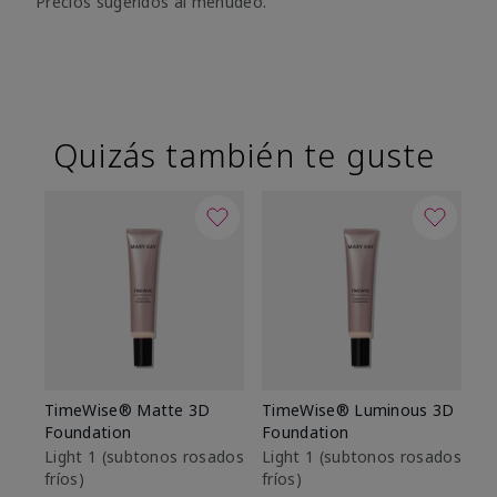
Precios sugeridos al menudeo.
Quizás también te guste
TimeWise® Matte 3D
TimeWise® Luminous 3D
Sk
Foundation
Foundation
De
es
Light 1​ (subtonos rosados
Light 1​ (subtonos rosados
fríos)
fríos)
$9