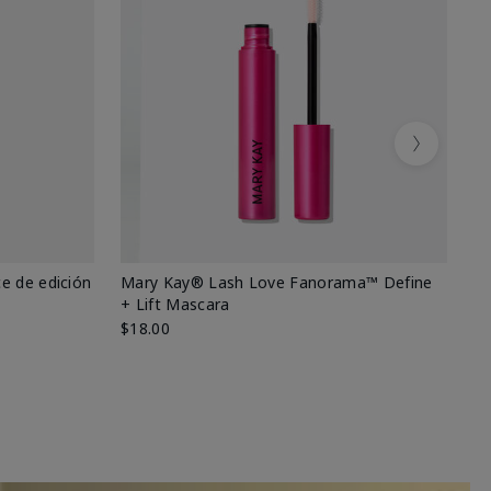
Next
e de edición
Mary Kay® Lash Love Fanorama™ Define
Ma
+ Lift Mascara
Ki
$18.00
$2