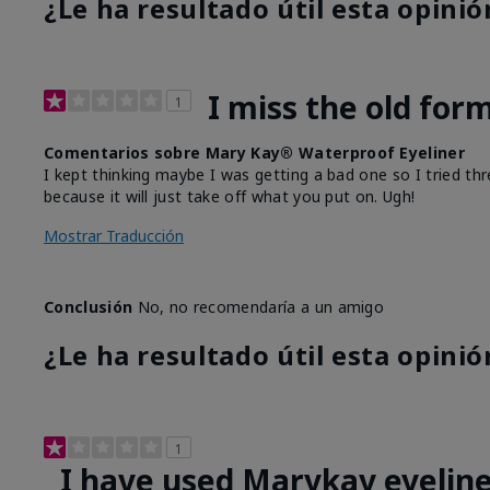
¿Le ha resultado útil esta opinió
I miss the old for
1
Comentarios sobre Mary Kay® Waterproof Eyeliner
I kept thinking maybe I was getting a bad one so I tried thr
because it will just take off what you put on. Ugh!
Mostrar Traducción
Conclusión
No, no recomendaría a un amigo
¿Le ha resultado útil esta opinió
1
I have used Marykay eyeline