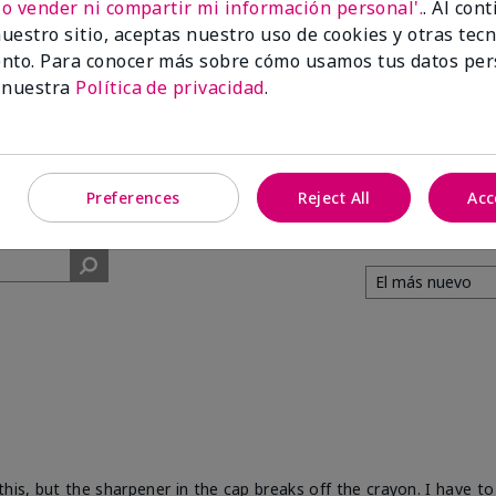
No vender ni compartir mi información personal'.
. Al con
uestro sitio, aceptas nuestro uso de cookies y otras tec
91%
nto. Para conocer más sobre cómo usamos tus datos per
 nuestra
Política de privacidad
.
de los encuestados
recomendaría a un
amigo.
Preferences
Reject All
Acc
his, but the sharpener in the cap breaks off the crayon. I have to