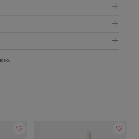
udeo.