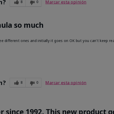
n?
8
0
Marcar esta opinión
mula so much
ee different ones and initially it goes on OK but you can't keep re
n?
8
0
Marcar esta opinión
r since 1992. This new product g