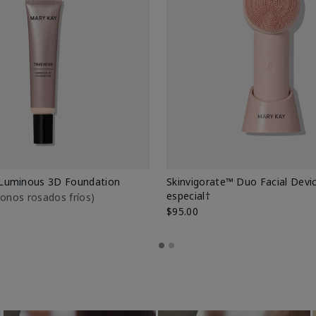
Luminous 3D Foundation
Skinvigorate™ Duo Facial Devic
especial†
btonos rosados fríos)
$95.00