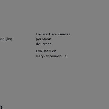
Enviado
Hace 2 meses
applying
por
Monn
de
Laredo
Evaluado en
marykay.com/en-us/
o