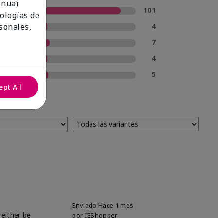
tinuar
5 estrellas
101
nologías de
4 estrellas
4
sonales,
3 estrellas
7
2 estrellas
4
1 estrella
5
ept All
Enviado
Hace 1 mes
 either be
por
IEShopper