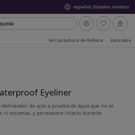
español (Estados Unidos)
queda
Sé Consultora de Belleza
Descubre
Collapsed
Expanded
terproof Eyeliner
n delineador de ojos a prueba de agua que no se
s ni escamas, y permanece intacto durante