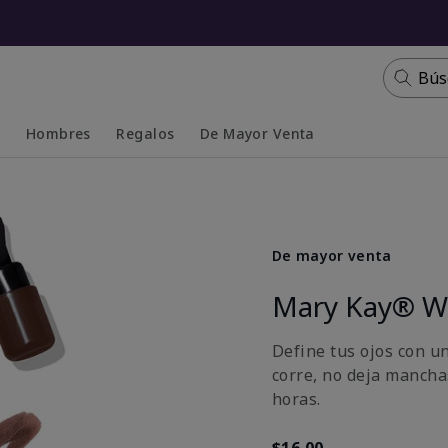
Bús
s
Hombres
Regalos
De Mayor Venta
Collapsed
Expanded
De mayor venta
Mary Kay® Wa
Define tus ojos con u
corre, no deja mancha
horas.
$16.00