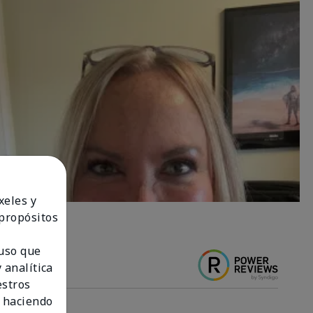
xeles y
 propósitos
 uso que
 analítica
estros
 haciendo