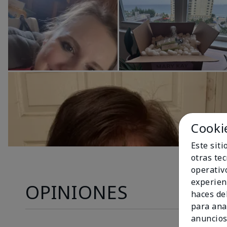
Cooki
Este sit
otras te
operativ
experien
OPINIONES
haces del
para ana
anuncios