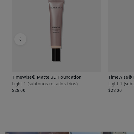
Previous
TimeWise® Matte 3D Foundation
TimeWise® 
Light 1​ (subtonos rosados fríos)
Light 1​ (su
$28.00
$28.00