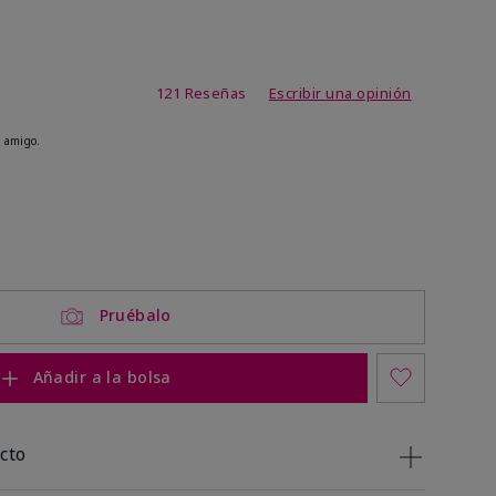
de 4,1 de 5
121 Reseñas
Escribir una opinión
 amigo.
ock
 of stock
Pruébalo
Añadir a la bolsa
cto