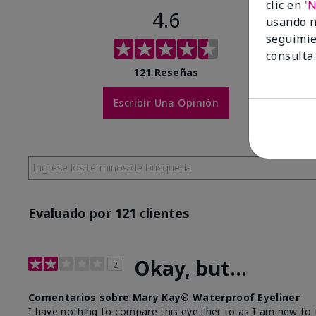
clic en
'
4.6
usando n
seguimie
consulta
121 Reseñas
Escribir Una Opinión
Evaluado por 121 clientes
Okay, but...
2
Comentarios sobre Mary Kay® Waterproof Eyeliner
I have nothing to compare this eye liner to as I am new to t