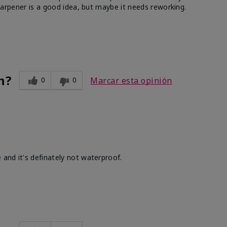
 sharpener is a good idea, but maybe it needs reworking.
n?
0
0
Marcar esta opinión
 and it's definately not waterproof.