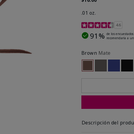
.01 oz.
Calificación de clientes 
4.6
91%
de los encuestados
recomendaría a un
Brown
Mate
seleccionado
Out of stock
Out of stock
Out of st
Out
Descripción del produ