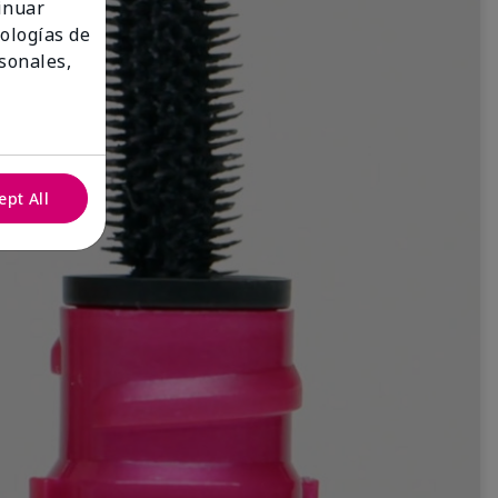
tinuar
nologías de
sonales,
ept All