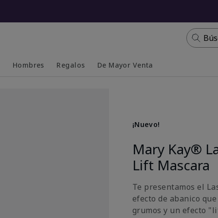
Bús
s
Hombres
Regalos
De Mayor Venta
Collapsed
Expanded
¡Nuevo!
Mary Kay® La
Lift Mascara
Te presentamos el La
efecto de abanico que
grumos y un efecto "li