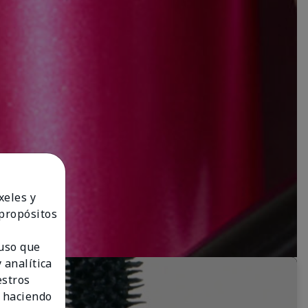
xeles y
 propósitos
 uso que
 analítica
estros
 haciendo