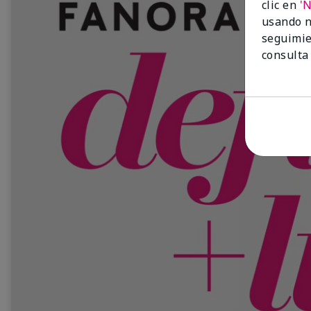
clic en
'
usando n
seguimie
consulta