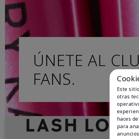
ÚNETE AL CL
FANS.
Cooki
Este sit
otras te
operativ
experien
haces del
para ana
anuncios