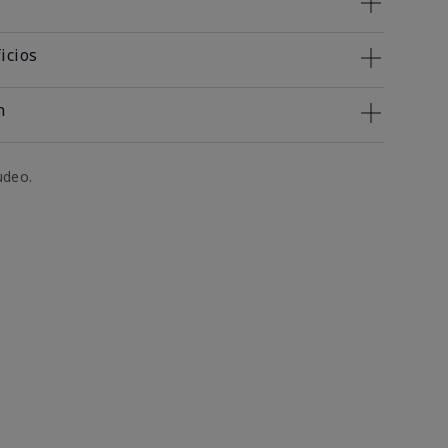
icios
n
udeo.