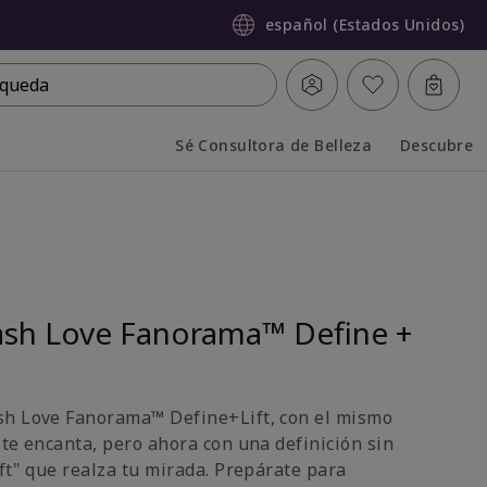
español (Estados Unidos)
queda
Sé Consultora de Belleza
Descubre
Collapsed
Expanded
sh Love Fanorama™ Define +
sh Love Fanorama™ Define+Lift, con el mismo
 te encanta, pero ahora con una definición sin
ft" que realza tu mirada. Prepárate para