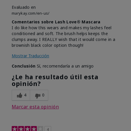
Evaluado en
marykay.com/en-us/
Comentarios sobre Lash Love® Mascara
I do like how this wears and makes my lashes feel
conditioned and soft. The brush helps keeps the
clumps away. I REALLY wish that it would come in a
brownish black color option though!
Mostrar Traducción
Conclusión
Sí, recomendaría a un amigo
¿Le ha resultado útil esta
opinión?
4
0
Marcar esta opinión
4