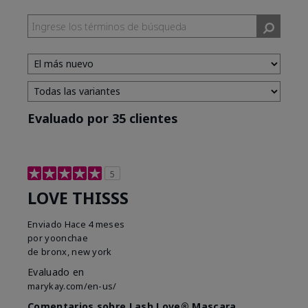
Evaluado por 35 clientes
5
LOVE THISSS
Enviado
Hace 4 meses
por
yoonchae
de
bronx, new york
Evaluado en
marykay.com/en-us/
Comentarios sobre Lash Love® Mascara