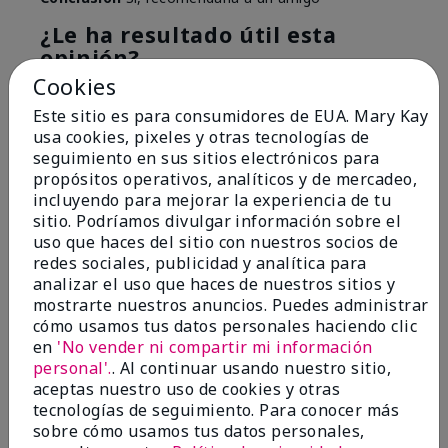
¿Le ha resultado útil esta
opinión?
Cookies
4
0
Este sitio es para consumidores de EUA. Mary Kay
usa cookies, pixeles y otras tecnologías de
Marcar esta opinión
seguimiento en sus sitios electrónicos para
propósitos operativos, analíticos y de mercadeo,
incluyendo para mejorar la experiencia de tu
5
sitio. Podríamos divulgar información sobre el
uso que haces del sitio con nuestros socios de
Great Item!
redes sociales, publicidad y analítica para
analizar el uso que haces de nuestros sitios y
Enviado
Hace 9 meses
mostrarte nuestros anuncios. Puedes administrar
por
VaNessa
cómo usamos tus datos personales haciendo clic
de
Columbia
en
'No vender ni compartir mi información
Comprador verificado
personal'.
. Al continuar usando nuestro sitio,
aceptas nuestro uso de cookies y otras
Evaluado en
tecnologías de seguimiento. Para conocer más
marykay.com/en-us/
sobre cómo usamos tus datos personales,
Comentarios sobre Lash Love® Mascara