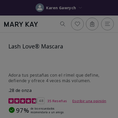
Karen Gawrych
Lash Love® Mascara
Adora tus pestañas con el rímel que define,
defiende y ofrece 4 veces más volumen.
.28 de onza
Calificación de clientes de 3,7 de 5
4.8
35 Reseñas
Escribir una opinión
97%
de los encuestados
recomendaría a un amigo.