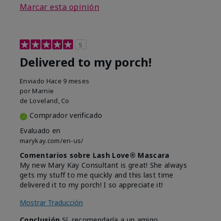
Marcar esta opinión
5
Delivered to my porch!
Enviado
Hace 9 meses
por
Marnie
de
Loveland, Co
Comprador verificado
Evaluado en
marykay.com/en-us/
Comentarios sobre Lash Love® Mascara
My new Mary Kay Consultant is great! She always
gets my stuff to me quickly and this last time
delivered it to my porch! I so appreciate it!
Mostrar Traducción
Conclusión
Sí, recomendaría a un amigo