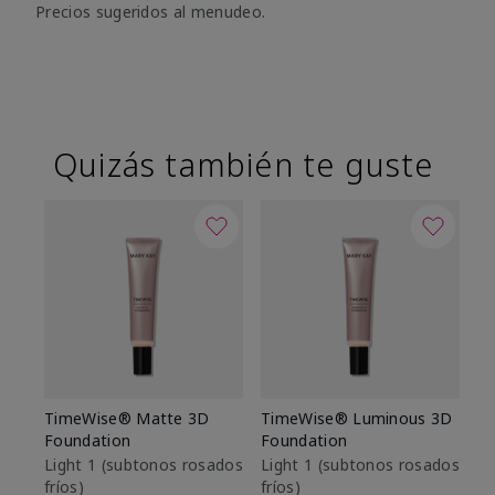
Precios sugeridos al menudeo.
Quizás también te guste
TimeWise® Matte 3D
TimeWise® Luminous 3D
Sk
Foundation
Foundation
De
es
Light 1​ (subtonos rosados
Light 1​ (subtonos rosados
fríos)
fríos)
$9