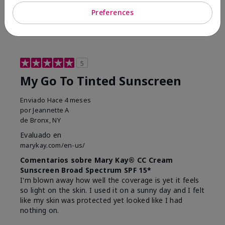
23
0
Preferences
Marcar esta opinión
5
My Go To Tinted Sunscreen
Enviado
Hace 4 meses
por
Jeannette A
de
Bronx, NY
Evaluado en
marykay.com/en-us/
Comentarios sobre Mary Kay® CC Cream
Sunscreen Broad Spectrum SPF 15*
I'm blown away how well the coverage is yet it feels
so light on the skin. I used it on a sunny day and I felt
like my skin was protected yet looked like I had
nothing on.