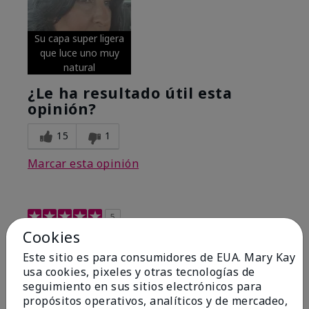
Su capa super ligera
que luce uno muy
natural
¿Le ha resultado útil esta
opinión?
15
1
Marcar esta opinión
5
Cookies
Excellent
Este sitio es para consumidores de EUA. Mary Kay
Enviado
Hace 4 meses
usa cookies, pixeles y otras tecnologías de
por
Coverly
seguimiento en sus sitios electrónicos para
de
Columbia Missouri
propósitos operativos, analíticos y de mercadeo,