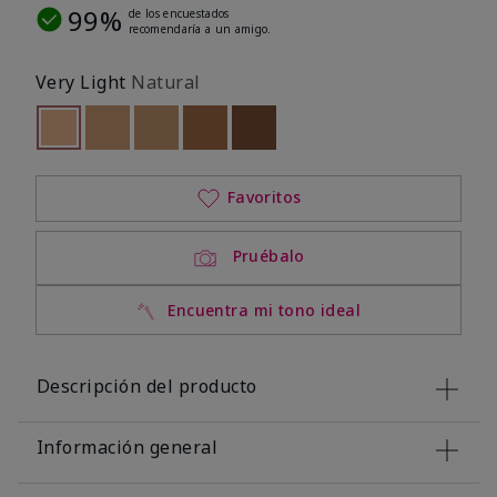
99%
de los encuestados
recomendaría a un amigo.
Very Light
Natural
seleccionado
Out of stock
Out of stock
Out of stock
Out of stock
Out of stock
Favoritos
Pruébalo
Encuentra mi tono ideal
Descripción del producto
Información general