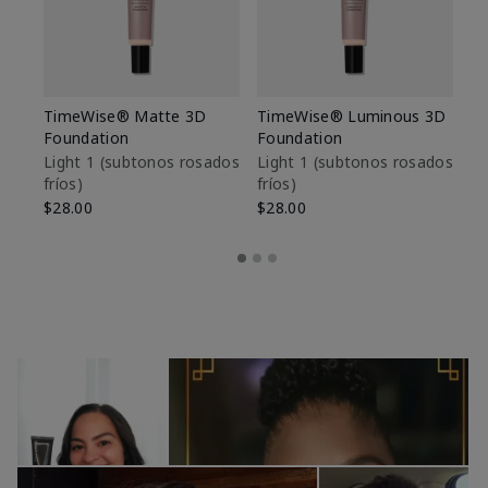
TimeWise® Matte 3D
TimeWise® Luminous 3D
Sk
Foundation
Foundation
De
es
Light 1​ (subtonos rosados
Light 1​ (subtonos rosados
fríos)
fríos)
$9
$28.00
$28.00