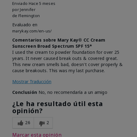
Enviado
Hace 5 meses
por
Jennifer
de
Flemington
Evaluado en
marykay.com/en-us/
Comentarios sobre Mary Kay® CC Cream
Sunscreen Broad Spectrum SPF 15*
I used the cream to powder foundation for over 25
years. It never caused break outs & covered great.
This new cream smells bad, doesn't cover properly &
cause breakouts. This was my last purchase.
Mostrar Traducción
Conclusión
No, no recomendaría a un amigo
¿Le ha resultado útil esta
opinión?
26
2
Marcar esta opinión