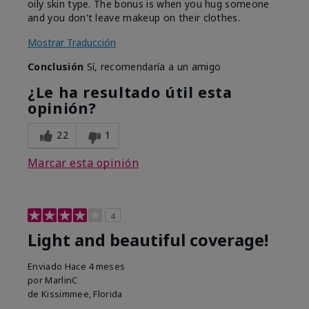
oily skin type. The bonus is when you hug someone
and you don't leave makeup on their clothes.
Mostrar Traducción
Conclusión
Sí, recomendaría a un amigo
¿Le ha resultado útil esta
opinión?
22
1
Marcar esta opinión
4
Light and beautiful coverage!
Enviado
Hace 4 meses
por
MarlinC
de
Kissimmee, Florida