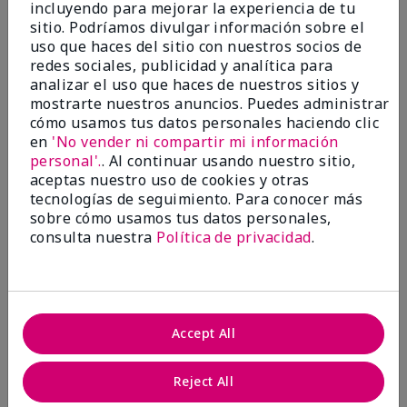
incluyendo para mejorar la experiencia de tu
Evaluado en
sitio. Podríamos divulgar información sobre el
marykay.com/en-us/
uso que haces del sitio con nuestros socios de
Comentarios sobre Mary Kay® CC Cream
redes sociales, publicidad y analítica para
Sunscreen Broad Spectrum SPF 15*
analizar el uso que haces de nuestros sitios y
I have been wearing the cc cream for 8 years now. I
mostrarte nuestros anuncios. Puedes administrar
absolutely love it. Its not cakey it's not heavy and it
cómo usamos tus datos personales haciendo clic
blends effortlessly. I get compliments all the time.
en
'No vender ni compartir mi información
10/10 I definitely recommend.
personal'.
. Al continuar usando nuestro sitio,
Mostrar Traducción
aceptas nuestro uso de cookies y otras
tecnologías de seguimiento. Para conocer más
sobre cómo usamos tus datos personales,
consulta nuestra
Política de privacidad
.
Walking in victory
Conclusión
Sí, recomendaría a un amigo
Accept All
¿Le ha resultado útil esta
opinión?
Reject All