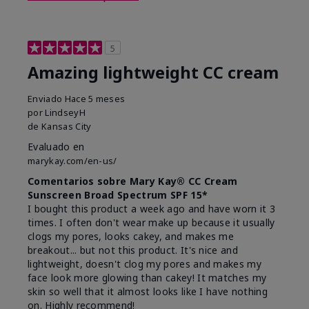
5
Amazing lightweight CC cream
Enviado
Hace 5 meses
por
LindseyH
de
Kansas City
Evaluado en
marykay.com/en-us/
Comentarios sobre Mary Kay® CC Cream
Sunscreen Broad Spectrum SPF 15*
I bought this product a week ago and have worn it 3
times. I often don't wear make up because it usually
clogs my pores, looks cakey, and makes me
breakout... but not this product. It's nice and
lightweight, doesn't clog my pores and makes my
face look more glowing than cakey! It matches my
skin so well that it almost looks like I have nothing
on. Highly recommend!