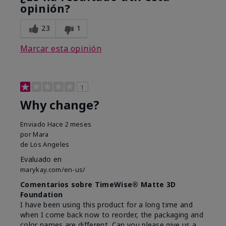
opinión?
23
1
Marcar esta opinión
1
Why change?
Enviado
Hace 2 meses
por
Mara
de
Los Angeles
Evaluado en
marykay.com/en-us/
Comentarios sobre TimeWise® Matte 3D
Foundation
I have been using this product for a long time and
when I come back now to reorder, the packaging and
color names are different. Can you please give us a