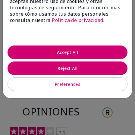
aceptas nuestro uso de cookies y otras
Antes & después
tecnologías de seguimiento. Para conocer más
sobre cómo usamos tus datos personales,
consulta nuestra
Política de privacidad
.
Antes
Después
Antes
Después
Accept All
Reject All
Preferences
OPINIONES
3.9