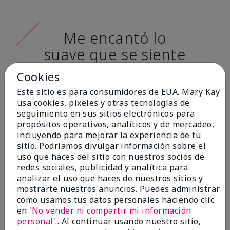
Me encantó lo
suave que se siente
al aplicarla. Tiene
Cookies
un acabado mate
Este sitio es para consumidores de EUA. Mary Kay
muy bonito y no se
usa cookies, pixeles y otras tecnologías de
seguimiento en sus sitios electrónicos para
siente pastosa en la
propósitos operativos, analíticos y de mercadeo,
piel. (tono de piel:
incluyendo para mejorar la experiencia de tu
sitio. Podríamos divulgar información sobre el
claro)
uso que haces del sitio con nuestros socios de
redes sociales, publicidad y analítica para
Ailime A., Tampa, Fla.
analizar el uso que haces de nuestros sitios y
mostrarte nuestros anuncios. Puedes administrar
cómo usamos tus datos personales haciendo clic
en
'No vender ni compartir mi información
personal'.
. Al continuar usando nuestro sitio,