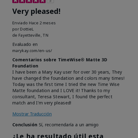
5
Very pleased!
Enviado
Hace 2 meses
por
DottieL
de
Fayetteville, TN
Evaluado en
marykay.com/en-us/
Comentarios sobre TimeWise® Matte 3D
Foundation
I have been a Mary Kay user for over 30 years, They
have changed the foundation and colors many times!
Today was the first time I tried the new Time Wise
Matte foundation and I LOVE it! Thanks to my
consultant, Teresa Stewart, I found the perfect
match and I'm very pleased!
Mostrar Traducción
Conclusión
Sí, recomendaría a un amigo
¿Le ha resultado útil esta