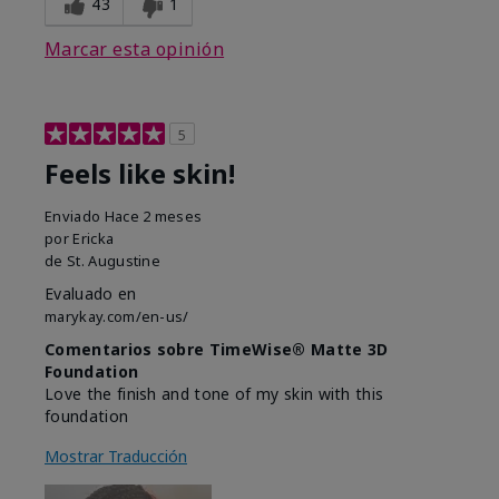
43
1
Marcar esta opinión
5
Feels like skin!
Enviado
Hace 2 meses
por
Ericka
de
St. Augustine
Evaluado en
marykay.com/en-us/
Comentarios sobre TimeWise® Matte 3D
Foundation
Love the finish and tone of my skin with this
foundation
Mostrar Traducción