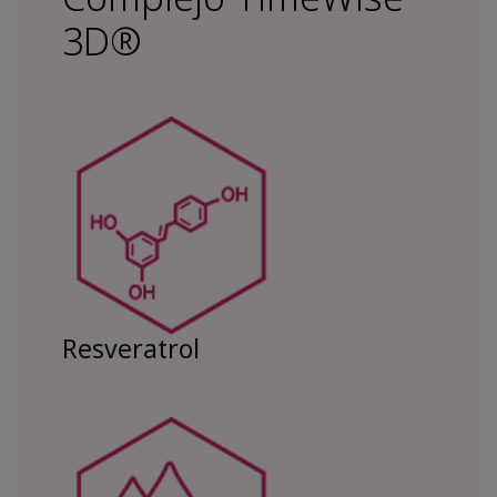
3D®
Resveratrol