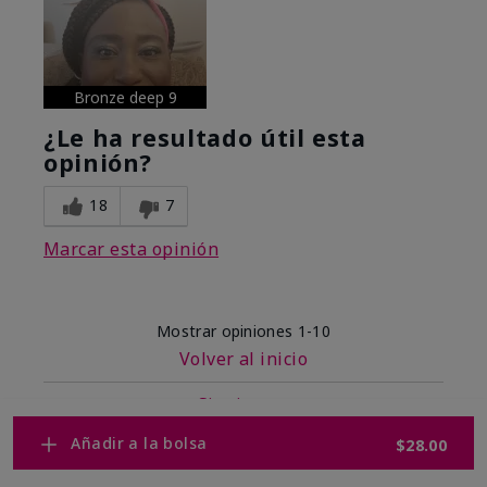
Bronze deep 9
¿Le ha resultado útil esta
opinión?
18
7
Marcar esta opinión
Mostrar opiniones
1-10
Volver al inicio
Siguiente
»
Añadir a la bolsa
$28.00