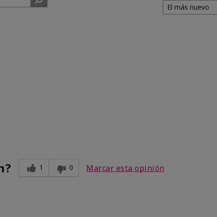
n?
1
0
Marcar esta opinión