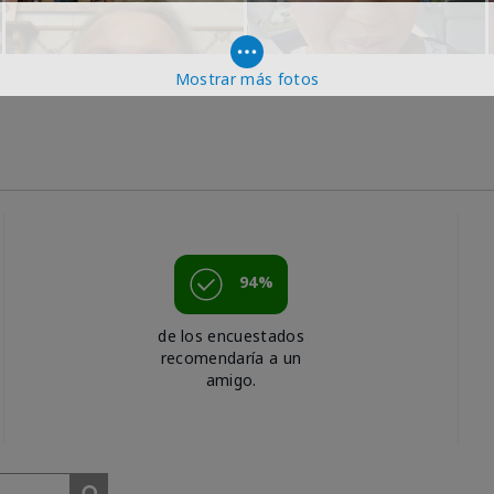
Mostrar más fotos
94%
de los encuestados
recomendaría a un
amigo.