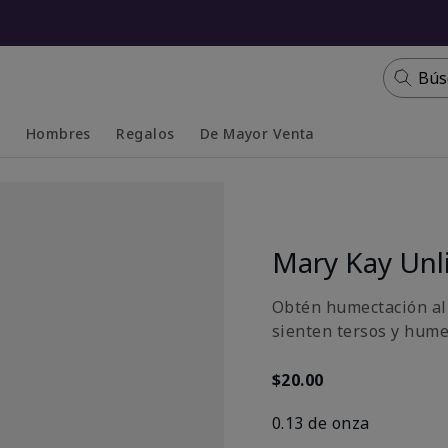
Bús
s
Hombres
Regalos
De Mayor Venta
Collapsed
Expanded
Mary Kay Unl
Obtén humectación al 
sienten tersos y hume
$20.00
0.13 de onza