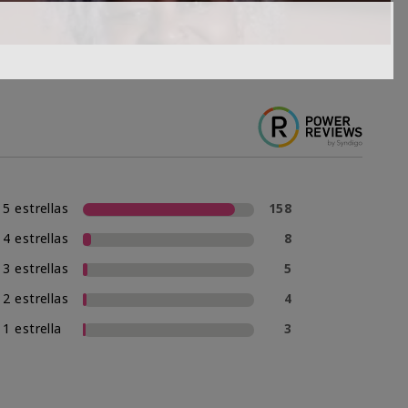
5 estrellas
158
4 estrellas
8
3 estrellas
5
2 estrellas
4
1 estrella
3