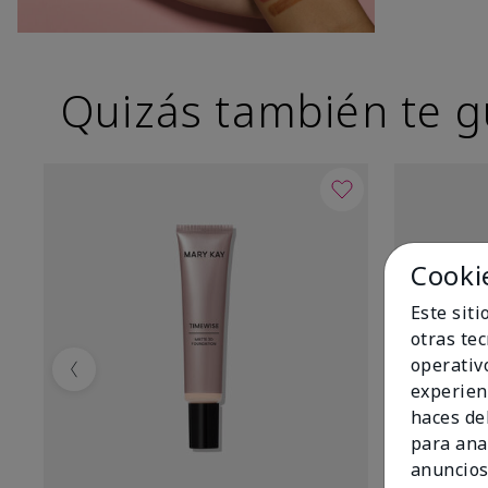
Quizás también te g
Cooki
Este sit
otras te
operativ
Previous
experien
haces del
para ana
anuncios