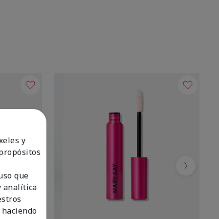
xeles y
 propósitos
Next
 uso que
 analítica
estros
 haciendo