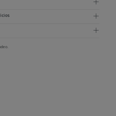
icios
udeo.