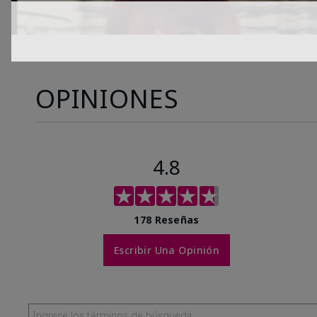
OPINIONES
4.8
178 Reseñas
Escribir Una Opinión