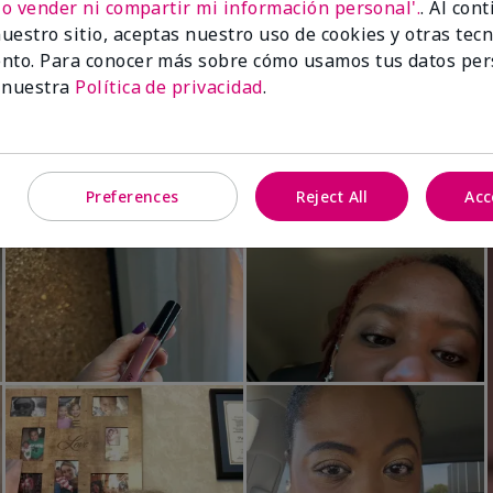
No vender ni compartir mi información personal'.
. Al con
Luminous 3D Foundation
Skinvigorate™ Duo Facial Devic
uestro sitio, aceptas nuestro uso de cookies y otras tec
especial†
btonos rosados fríos)
nto. Para conocer más sobre cómo usamos tus datos per
$95.00
 nuestra
Política de privacidad
.
Preferences
Reject All
Acc