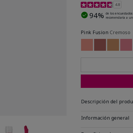
Calificación de clientes 
4.8
94%
de los encuestados
recomendaría a un
Pink Fusion
Cremoso
Out of stock
Out of stock
Out of st
Out
Descripción del produ
Información general