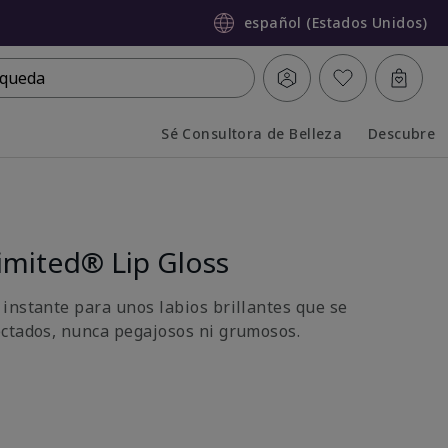
español (Estados Unidos)
queda
Sé Consultora de Belleza
Descubre
Collapsed
Expanded
imited® Lip Gloss
instante para unos labios brillantes que se
ctados, nunca pegajosos ni grumosos.