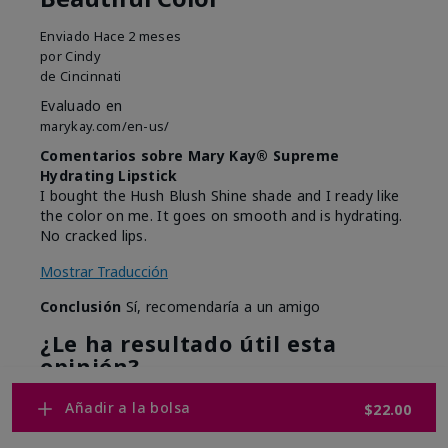
Enviado
Hace 2 meses
por
Cindy
de
Cincinnati
Evaluado en
marykay.com/en-us/
Comentarios sobre Mary Kay® Supreme
Hydrating Lipstick
I bought the Hush Blush Shine shade and I ready like
the color on me. It goes on smooth and is hydrating.
No cracked lips.
Mostrar Traducción
Conclusión
Sí, recomendaría a un amigo
¿Le ha resultado útil esta
opinión?
4
0
Añadir a la bolsa
$22.00
Marcar esta opinión