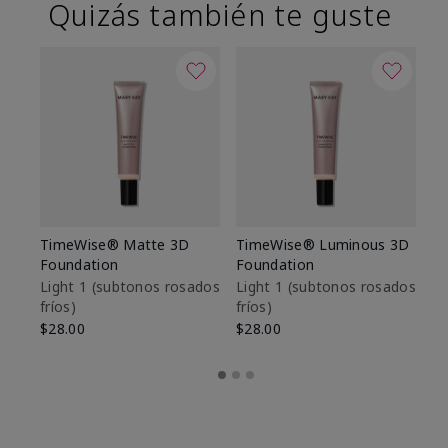
Quizás también te guste
TimeWise® Matte 3D
TimeWise® Luminous 3D
Sk
Foundation
Foundation
De
es
Light 1​ (subtonos rosados
Light 1​ (subtonos rosados
fríos)
fríos)
$9
$28.00
$28.00