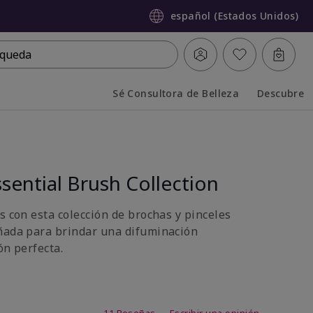
español (Estados Unidos)
queda
Sé Consultora de Belleza
Descubre
Collapsed
Expanded
sential Brush Collection
s con esta colección de brochas y pinceles
ñada para brindar una difuminación
ón perfecta.
 de 5 de 5
11 Reseñas
Escribir una opinión