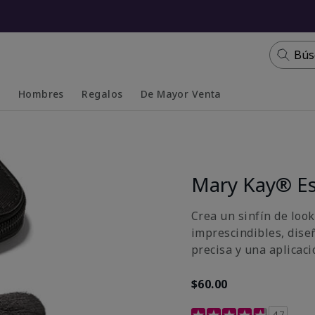
Bús
s
Hombres
Regalos
De Mayor Venta
Collapsed
Expanded
Mary Kay® Es
Crea un sinfín de look
imprescindibles, dise
precisa y una aplicaci
$60.00
Calificación de clientes
4.7