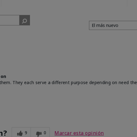
ion
th them. They each serve a different purpose depending on need th
n?
9
0
Marcar esta opinión