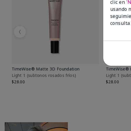
clic en
'
usando n
seguimie
consulta
Previous
TimeWise® Matte 3D Foundation
TimeWise® 
Light 1​ (subtonos rosados fríos)
Light 1​ (su
$28.00
$28.00