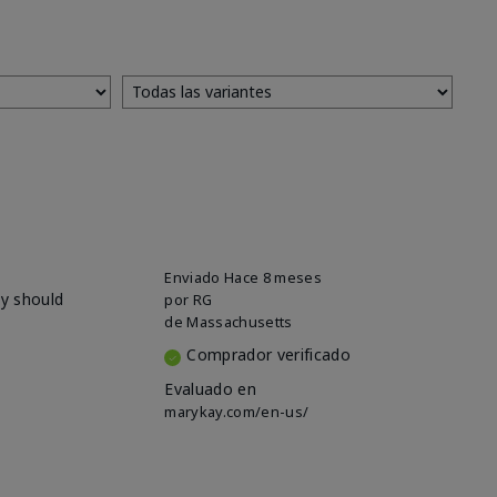
Enviado
Hace 8 meses
ey should
por
RG
de
Massachusetts
Comprador verificado
Evaluado en
marykay.com/en-us/