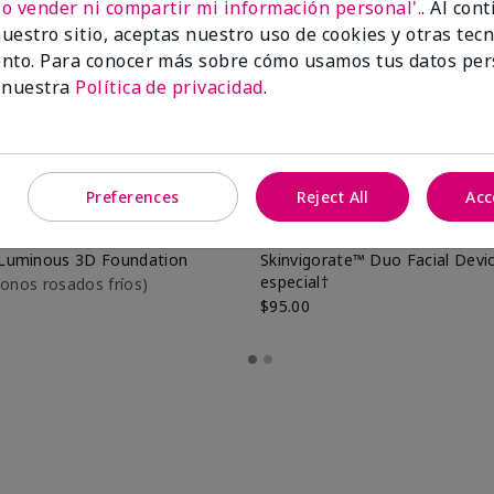
No vender ni compartir mi información personal'.
. Al con
uestro sitio, aceptas nuestro uso de cookies y otras tec
nto. Para conocer más sobre cómo usamos tus datos per
 nuestra
Política de privacidad
.
Preferences
Reject All
Acc
Luminous 3D Foundation
Skinvigorate™ Duo Facial Devic
especial†
btonos rosados fríos)
$95.00