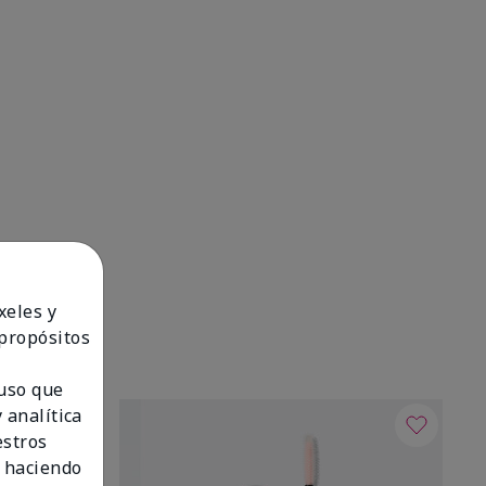
xeles y
 propósitos
 uso que
 analítica
estros
 haciendo