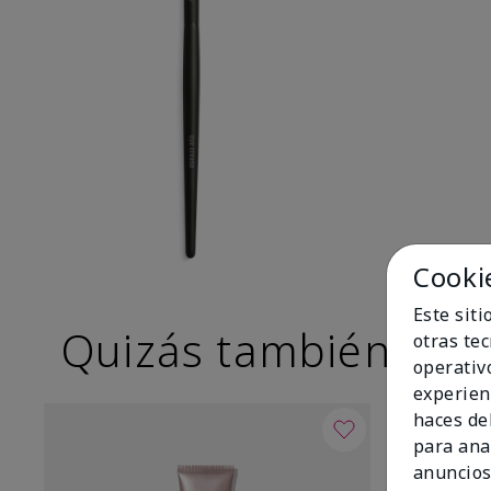
Cooki
Este sit
Quizás también te g
otras te
operativ
experien
haces del
para ana
anuncios