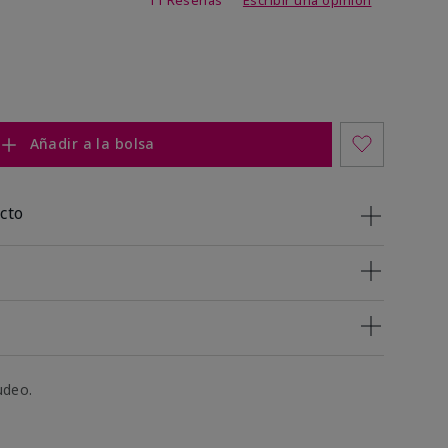
Añadir a la bolsa
cto
udeo.