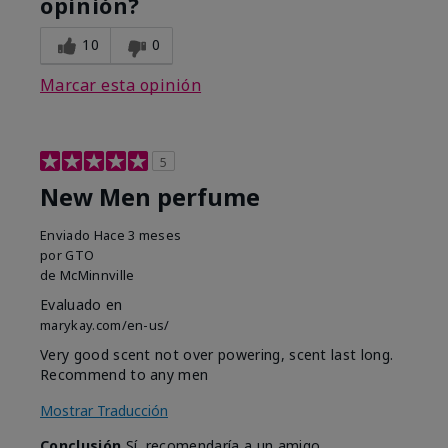
opinión?
10
0
Marcar esta opinión
5
New Men perfume
Enviado
Hace 3 meses
por
GTO
de
McMinnville
Evaluado en
marykay.com/en-us/
Very good scent not over powering, scent last long.
Recommend to any men
Mostrar Traducción
Conclusión
Sí, recomendaría a un amigo