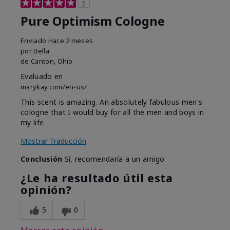
5
Pure Optimism Cologne
Enviado
Hace 2 meses
por
Bella
de
Canton, Ohio
Evaluado en
marykay.com/en-us/
This scent is amazing. An absolutely fabulous men's
cologne that I would buy for all the men and boys in
my life
Mostrar Traducción
Conclusión
Sí, recomendaría a un amigo
¿Le ha resultado útil esta
opinión?
5
0