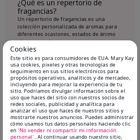
¿Qué es un repertorio de
fragancias?
Un repertorio de fragancias es una
colección personalizada de aromas para
diferentes ocasiones, estados de ánimo
y/o temporadas.
Cookies
¿Dónde encaja la fragancia Mary
Kay® True Optimism™ Eau de
Este sitio es para consumidores de EUA. Mary Kay
Parfum?
usa cookies, pixeles y otras tecnologías de
seguimiento en sus sitios electrónicos para
propósitos operativos, analíticos y de mercadeo,
incluyendo para mejorar la experiencia de tu
sitio. Podríamos divulgar información sobre el
uso que haces del sitio con nuestros socios de
redes sociales, publicidad y analítica para
Inspiración de la
analizar el uso que haces de nuestros sitios y
mostrarte nuestros anuncios. Puedes administrar
fragancia
cómo usamos tus datos personales haciendo clic
en
'No vender ni compartir mi información
Sobre Mary Kay® True Optimism™
personal'.
. Al continuar usando nuestro sitio,