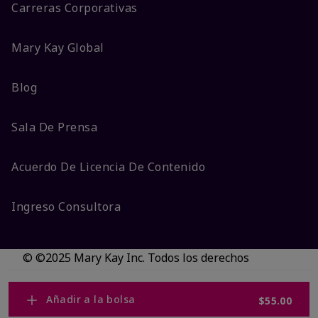
Carreras Corporativas
Mary Kay Global
Blog
Sala De Prensa
Acuerdo De Licencia De Contenido
Ingreso Consultora
© ©2025 Mary Kay Inc. Todos los derechos
reservados.
No vender/Preferencias de cookies
Añadir a la bolsa
$55.00
Código DSA/Queja al Código
Términos
Privacidad