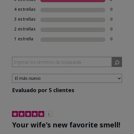
una experiencia de compra de fragancias
4 estrellas
0
consistente, Mary Kay incluirá la clasificación
de fragancia en el nombre de las nuevas
3 estrellas
0
fragancias. Mary Kay® True Optimism™ está
2 estrellas
0
clasificada como Eau de Parfum (EDP), lo cual se
incluye en su nombre.
1 estrella
0
Evaluado por 5 clientes
5
Your wife's new favorite smell!