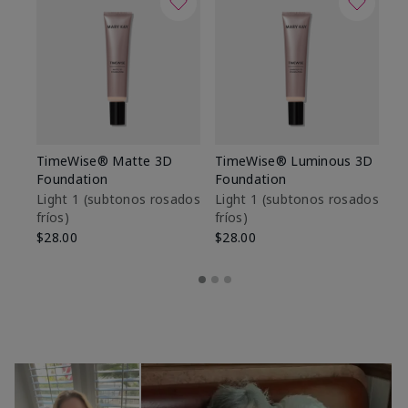
TimeWise® Matte 3D
TimeWise® Luminous 3D
Sk
Foundation
Foundation
De
es
Light 1​ (subtonos rosados
Light 1​ (subtonos rosados
fríos)
fríos)
$9
$28.00
$28.00