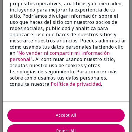
propósitos operativos, analíticos y de mercadeo,
¿Le ha resultado útil esta
incluyendo para mejorar la experiencia de tu
opinión?
sitio. Podríamos divulgar información sobre el
uso que haces del sitio con nuestros socios de
22
1
redes sociales, publicidad y analítica para
analizar el uso que haces de nuestros sitios y
Marcar esta opinión
mostrarte nuestros anuncios. Puedes administrar
cómo usamos tus datos personales haciendo clic
en
'No vender ni compartir mi información
personal'.
. Al continuar usando nuestro sitio,
5
aceptas nuestro uso de cookies y otras
Awesome
tecnologías de seguimiento. Para conocer más
sobre cómo usamos tus datos personales,
Enviado
Hace 10 meses
consulta nuestra
Política de privacidad
.
por
Judy
de
Evansville IN
Comprador verificado
Evaluado en
Accept All
marykay.com/en-us/
Comentarios sobre Mary Kay Clinical Solutions®
Reject All
Dynamic Wrinkle Limiter™