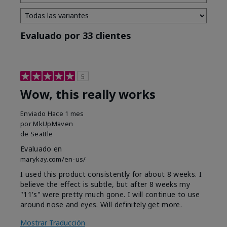
Evaluado por 33 clientes
5
Wow, this really works
Enviado
Hace 1 mes
por
MkUpMaven
de
Seattle
Evaluado en
marykay.com/en-us/
I used this product consistently for about 8 weeks. I
believe the effect is subtle, but after 8 weeks my
"11's" were pretty much gone. I will continue to use
around nose and eyes. Will definitely get more.
Mostrar Traducción