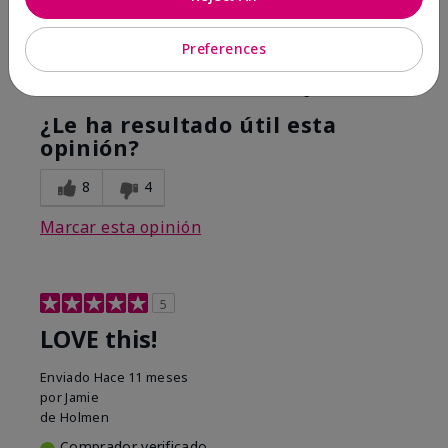
Hope it helps
Preferences
Mostrar Traducción
Conclusión
Sí, recomendaría a un amigo
¿Le ha resultado útil esta
opinión?
8
4
Marcar esta opinión
5
LOVE this!
Enviado
Hace 11 meses
por
Jamie
de
Holmen
Comprador verificado