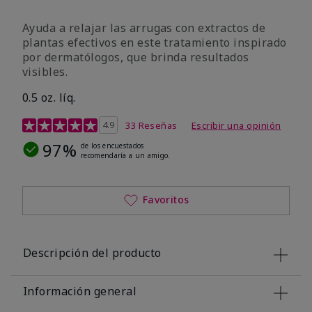
Ayuda a relajar las arrugas con extractos de
plantas efectivos en este tratamiento inspirado
por dermatólogos, que brinda resultados
visibles.
0.5 oz. líq.
Calificación de clientes de 4,9 de 5
4.9
33 Reseñas
Escribir una opinión
97%
de los encuestados
recomendaría a un amigo.
Favoritos
Descripción del producto
Información general