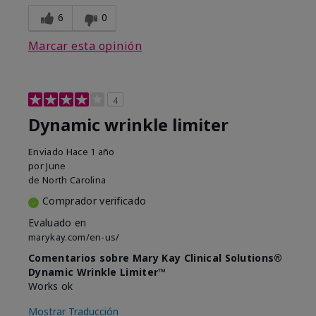
6
0
Marcar esta opinión
4
Dynamic wrinkle limiter
Enviado
Hace 1 año
por
June
de
North Carolina
Comprador verificado
Evaluado en
marykay.com/en-us/
Comentarios sobre Mary Kay Clinical Solutions®
Dynamic Wrinkle Limiter™
Works ok
Mostrar Traducción