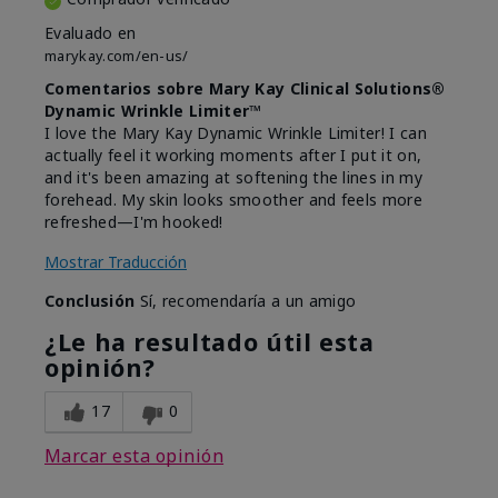
Evaluado en
marykay.com/en-us/
Comentarios sobre Mary Kay Clinical Solutions®
Dynamic Wrinkle Limiter™
I love the Mary Kay Dynamic Wrinkle Limiter! I can
actually feel it working moments after I put it on,
and it's been amazing at softening the lines in my
forehead. My skin looks smoother and feels more
refreshed—I'm hooked!
Mostrar Traducción
Conclusión
Sí, recomendaría a un amigo
¿Le ha resultado útil esta
opinión?
17
0
Marcar esta opinión