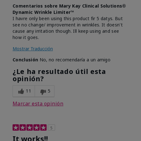
Comentarios sobre Mary Kay Clinical Solutions®
Dynamic Wrinkle Limiter™
I havre only been using this product fir 5 datys. But
see no change/ improvement in wrinkles. It doesn't
cause any irritation though. Ill keep using and see
how it goes.
Mostrar Traducción
Conclusión
No, no recomendaría a un amigo
¿Le ha resultado útil esta
opinión?
11
5
Marcar esta opinión
5
It works!!