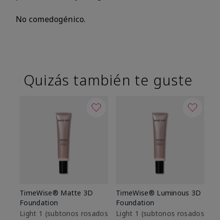
No comedogénico.
Quizás también te guste
TimeWise® Matte 3D
TimeWise® Luminous 3D
Sk
Foundation
Foundation
De
es
Light 1​ (subtonos rosados
Light 1​ (subtonos rosados