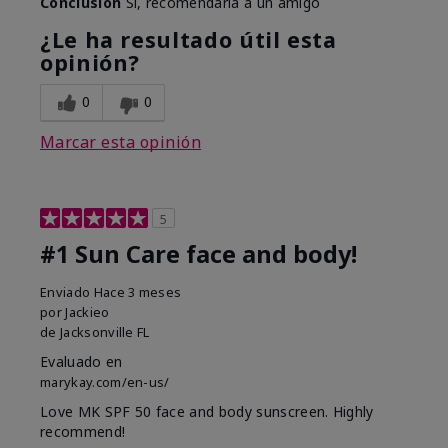
Conclusión
Sí, recomendaría a un amigo
¿Le ha resultado útil esta
opinión?
0
0
Marcar esta opinión
5
#1 Sun Care face and body!
Enviado
Hace 3 meses
por
Jackieo
de
Jacksonville FL
Evaluado en
marykay.com/en-us/
Love MK SPF 50 face and body sunscreen. Highly
recommend!