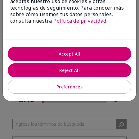
aceptas nuestro uso de cookies y otras
57 Reseñas
tecnologías de seguimiento. Para conocer más
sobre cómo usamos tus datos personales,
Escribir Una Opinión
consulta nuestra
Política de privacidad
.
95%
de los encuestados recomendaría a un amigo.
Accept All
5 estrellas
54
4 estrellas
0
Reject All
3 estrellas
1
Preferences
2 estrellas
0
1 estrella
2