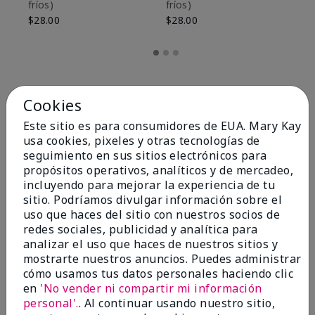
fríos)
fríos)
$9
$28.00
$28.00
Cookies
Este sitio es para consumidores de EUA. Mary Kay
usa cookies, pixeles y otras tecnologías de
seguimiento en sus sitios electrónicos para
propósitos operativos, analíticos y de mercadeo,
incluyendo para mejorar la experiencia de tu
sitio. Podríamos divulgar información sobre el
uso que haces del sitio con nuestros socios de
redes sociales, publicidad y analítica para
OPINIONES
analizar el uso que haces de nuestros sitios y
mostrarte nuestros anuncios. Puedes administrar
cómo usamos tus datos personales haciendo clic
en
'No vender ni compartir mi información
4.8
personal'.
. Al continuar usando nuestro sitio,