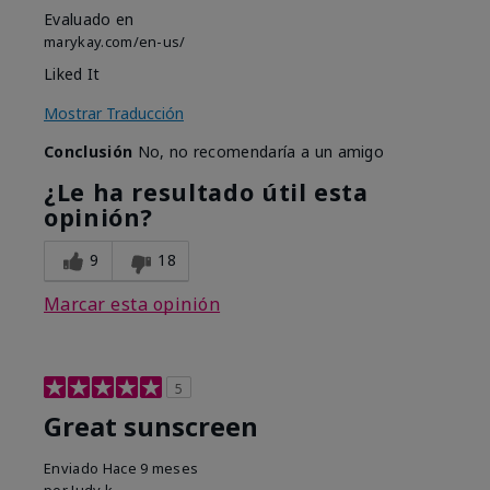
Evaluado en
marykay.com/en-us/
Liked It
Mostrar Traducción
Conclusión
No, no recomendaría a un amigo
¿Le ha resultado útil esta
opinión?
9
18
Marcar esta opinión
5
Great sunscreen
Enviado
Hace 9 meses
por
Judy k