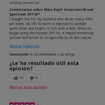
marykay.com/en-us/
Comentarios sobre Mary Kay® Sunscreen Broad
Spectrum SPF 50*
I bought this for my husband who drives many miles
per week. His left forearm is exposed to sunlight
quite often and begins to itch with a rash. When he
began using this heavier SPF 50, it helped immensely
and we feel better to escape effects of skin cancer.
Mostrar Traducción
Conclusión
Sí, recomendaría a un amigo
¿Le ha resultado útil esta
opinión?
19
0
Marcar esta opinión
5