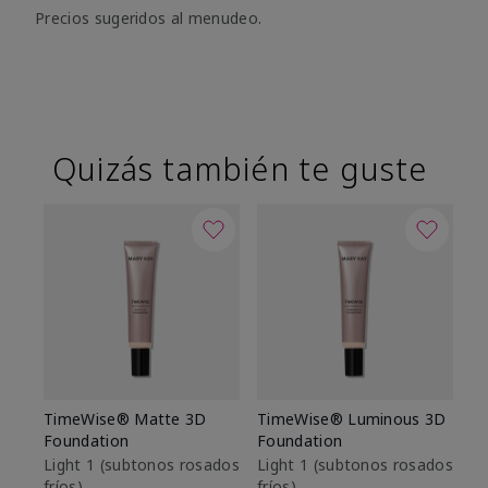
Precios sugeridos al menudeo.
Quizás también te guste
TimeWise® Matte 3D
TimeWise® Luminous 3D
Sk
Foundation
Foundation
De
es
Light 1​ (subtonos rosados
Light 1​ (subtonos rosados
fríos)
fríos)
$9