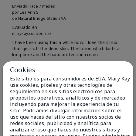
Enviado
Hace 7 meses
por
Lea Ann S
de
Natural Bridge Station VA
Evaluado en
marykay.com/en-us/
I have been using this a while now. I love the scrub
that gets off the dead skin. The lotion which lasts a
long time and the hand protection cream
Mostrar Traducción
Cookies
Conclusión
Sí, recomendaría a un amigo
Este sitio es para consumidores de EUA. Mary Kay
usa cookies, pixeles y otras tecnologías de
¿Le ha resultado útil esta
seguimiento en sus sitios electrónicos para
opinión?
propósitos operativos, analíticos y de mercadeo,
incluyendo para mejorar la experiencia de tu
15
0
sitio. Podríamos divulgar información sobre el
uso que haces del sitio con nuestros socios de
Marcar esta opinión
redes sociales, publicidad y analítica para
analizar el uso que haces de nuestros sitios y
mostrarte nuestros anuncios. Puedes administrar