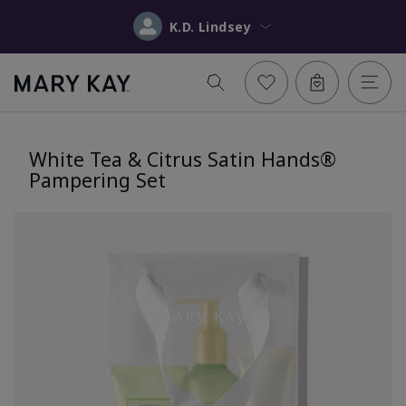
K.D. Lindsey
White Tea & Citrus Satin Hands®
Pampering Set