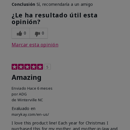
Conclusión
Sí, recomendaría a un amigo
¿Le ha resultado útil esta
opinión?
0
0
Marcar esta opinión
5
Amazing
Enviado
Hace 6 meses
por
ADG
de
Winterville NC
Evaluado en
marykay.com/en-us/
I love this product line! Each year for Christmas I
purchased this for my mother, and mother-in-law and