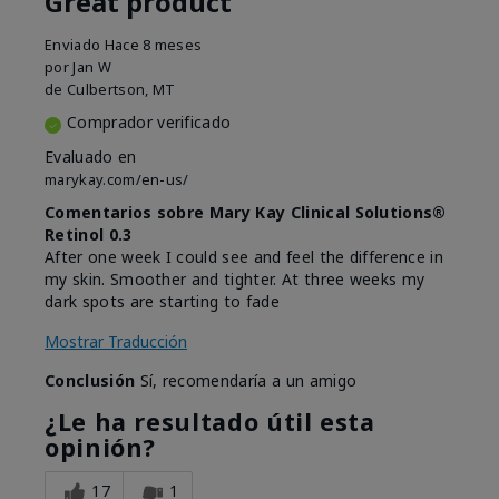
Great product
Enviado
Hace 8 meses
por
Jan W
de
Culbertson, MT
Comprador verificado
Evaluado en
marykay.com/en-us/
Comentarios sobre Mary Kay Clinical Solutions®
Retinol 0.3
After one week I could see and feel the difference in
my skin. Smoother and tighter. At three weeks my
dark spots are starting to fade
Mostrar Traducción
Conclusión
Sí, recomendaría a un amigo
¿Le ha resultado útil esta
opinión?
17
1