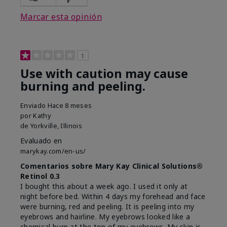
Marcar esta opinión
1
Use with caution may cause
burning and peeling.
Enviado
Hace 8 meses
por
Kathy
de
Yorkville, Illinois
Evaluado en
marykay.com/en-us/
Comentarios sobre Mary Kay Clinical Solutions®
Retinol 0.3
I bought this about a week ago. I used it only at
night before bed. Within 4 days my forehead and face
were burning, red and peeling. It is peeling into my
eyebrows and hairline. My eyebrows looked like a
chemical burn at the top of my eyebrows. My skin is