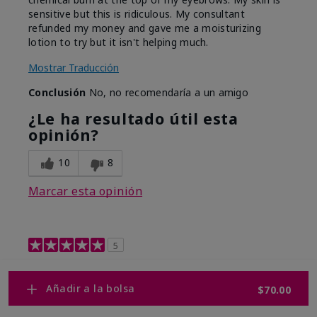
sensitive but this is ridiculous. My consultant
refunded my money and gave me a moisturizing
lotion to try but it isn't helping much.
Mostrar Traducción
Conclusión
No, no recomendaría a un amigo
¿Le ha resultado útil esta
opinión?
10
8
Marcar esta opinión
5
Retinol 0.3
Añadir a la bolsa
$70.00
Enviado
Hace 9 meses
por
Shelley