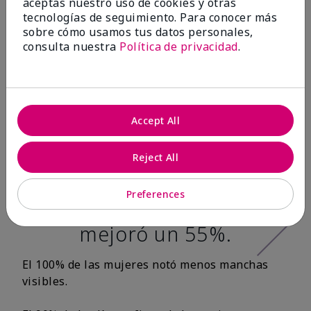
aceptas nuestro uso de cookies y otras
tecnologías de seguimiento. Para conocer más
Después de 12
sobre cómo usamos tus datos personales,
consulta nuestra
Política de privacidad
.
semanas:*
100% de las
mujeres tuvo una
Accept All
apariencia más
Reject All
tersa en la textura
de la piel y la
Preferences
suavidad de la piel
mejoró un 55%.
El 100% de las mujeres notó menos manchas
visibles.