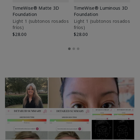
TimeWise® Matte 3D
TimeWise® Luminous 3D
Sk
Foundation
Foundation
De
es
Light 1​ (subtonos rosados
Light 1​ (subtonos rosados
fríos)
fríos)
$9
$28.00
$28.00