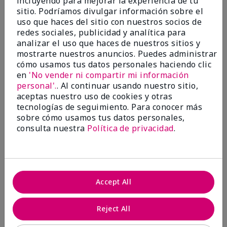
incluyendo para mejorar la experiencia de tu
investigación contra el cáncer, erradicar
sitio. Podríamos divulgar información sobre el
la violencia doméstica, promover el
uso que haces del sitio con nuestros socios de
empoderamiento económico y
redes sociales, publicidad y analítica para
transformar comunidades.
analizar el uso que haces de nuestros sitios y
mostrarte nuestros anuncios. Puedes administrar
cómo usamos tus datos personales haciendo clic
en
'No vender ni compartir mi información
personal'.
. Al continuar usando nuestro sitio,
aceptas nuestro uso de cookies y otras
tecnologías de seguimiento. Para conocer más
sobre cómo usamos tus datos personales,
consulta nuestra
Política de privacidad
.
Juntas hacemos la diferencia.
Accept All
Únete al programa global El rosa cambia
vidas® de Mary Kay y ayuda a cambiar la
Reject All
vida de mujeres y sus familias en todo el
mundo. En Estados Unidos, del 26 de abril