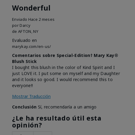
Wonderful
Enviado
Hace 2 meses
por
Darcy
de
AFTON, NY
Evaluado en
marykay.com/en-us/
Comentarios sobre Special-Edition† Mary Kay®
Blush Stick
I bought this blush in the color of Kind Spirit and I
just LOVE it. I put some on myself and my Daughter
and it looks so good. I would recommend this to
everyone!!
Mostrar Traducción
Conclusión
Sí, recomendaría a un amigo
¿Le ha resultado útil esta
opinión?