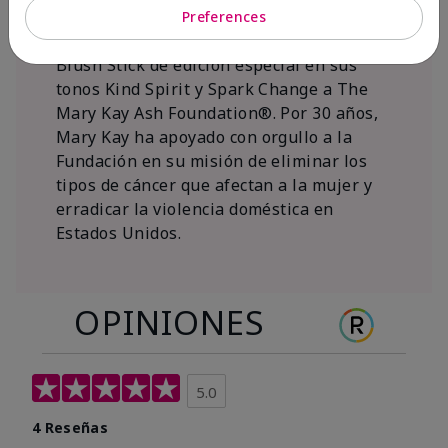
al 15 de noviembre de 2026, Mary Kay Inc.
Preferences
donará $1 de cada venta del Mary Kay®
Blush Stick de edición especial en sus
tonos Kind Spirit y Spark Change a The
Mary Kay Ash Foundation®. Por 30 años,
Mary Kay ha apoyado con orgullo a la
Fundación en su misión de eliminar los
tipos de cáncer que afectan a la mujer y
erradicar la violencia doméstica en
Estados Unidos.
OPINIONES
5.0
4 Reseñas