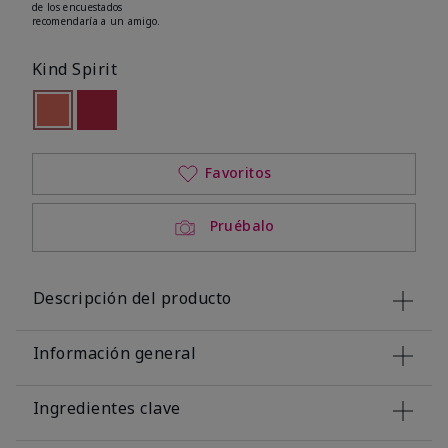
de los encuestados
recomendaría a un amigo.
Kind Spirit
seleccionado
Out of stock
Out of stock
Favoritos
Pruébalo
Descripción del producto
Información general
Ingredientes clave