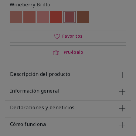
Wineberry
Brillo
Out of stock
Out of stock
Out of stock
Out of stock
seleccionado
Out of stock
Out of stock
Favoritos
Pruébalo
Descripción del producto
Información general
Declaraciones y beneficios
Cómo funciona