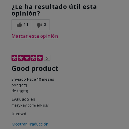
¿Le ha resultado útil esta
opinión?
11
0
Marcar esta opinión
5
Good product
Enviado
Hace 10 meses
por
ggtg
de
tggttg
Evaluado en
marykay.com/en-us/
tdedwd
Mostrar Traducción