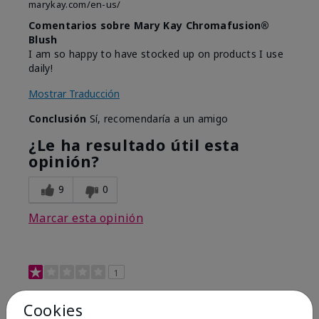
marykay.com/en-us/
Comentarios sobre Mary Kay Chromafusion®
Blush
I am so happy to have stocked up on products I use
daily!
Mostrar Traducción
Conclusión
Sí, recomendaría a un amigo
¿Le ha resultado útil esta
opinión?
9
0
Marcar esta opinión
1
Not a favorite
Cookies