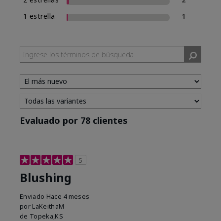
1 estrella
1
Evaluado por 78 clientes
5
Blushing
Enviado
Hace 4 meses
por
LaKeithaM
de
Topeka,KS