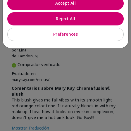
Marcar esta opinión
Accept All
Reject All
5
Beautiful
Preferences
Enviado
Hace 9 meses
por
Lina
de
Camden, NJ
Comprador verificado
Evaluado en
marykay.com/en-us/
Comentarios sobre Mary Kay Chromafusion®
Blush
This blush gives me fall vibes with its smooth light
red orange color tone. It naturally blends in with my
makeup. I love how it looks on my skin complexion,
doesn't give me a hot pink look. Go Buy!!!
Mostrar Traducción