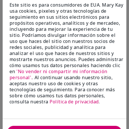
Enviado
Hace 9 meses
Este sitio es para consumidores de EUA. Mary Kay
por
Bette B.
usa cookies, pixeles y otras tecnologías de
de
Green Valley
seguimiento en sus sitios electrónicos para
Comprador verificado
propósitos operativos, analíticos y de mercadeo,
incluyendo para mejorar la experiencia de tu
Evaluado en
sitio. Podríamos divulgar información sobre el
marykay.com/en-us/
uso que haces del sitio con nuestros socios de
Comentarios sobre Mary Kay Chromafusion®
redes sociales, publicidad y analítica para
Blush
analizar el uso que haces de nuestros sitios y
The blush is hard to get used to - it goes on very
mostrarte nuestros anuncios. Puedes administrar
heavy and then needs to be softened. I think I will
cómo usamos tus datos personales haciendo clic
stick with my old brand for now.
en
'No vender ni compartir mi información
personal'.
. Al continuar usando nuestro sitio,
Mostrar Traducción
aceptas nuestro uso de cookies y otras
tecnologías de seguimiento. Para conocer más
Conclusión
No, no recomendaría a un amigo
sobre cómo usamos tus datos personales,
¿Le ha resultado útil esta
consulta nuestra
Política de privacidad
.
opinión?
16
5