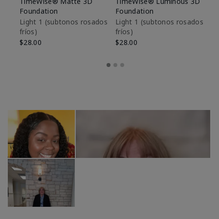
TimeWise® Matte 3D
TimeWise® Luminous 3D
Sk
Foundation
Foundation
De
es
Light 1​ (subtonos rosados
Light 1​ (subtonos rosados
fríos)
fríos)
$9
$28.00
$28.00