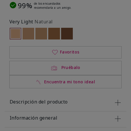
99%
de los encuestados
recomendaría a un amigo.
Very Light
Natural
seleccionado
Out of stock
Out of stock
Out of stock
Out of stock
Out of stock
Favoritos
Pruébalo
Encuentra mi tono ideal
Descripción del producto
Información general