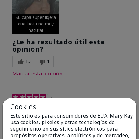
Su capa super ligera
que luce uno muy
natural
¿Le ha resultado útil esta
opinión?
15
1
Marcar esta opinión
5
Cookies
Excellent
Este sitio es para consumidores de EUA. Mary Kay
Enviado
Hace 4 meses
usa cookies, pixeles y otras tecnologías de
por
Coverly
seguimiento en sus sitios electrónicos para
de
Columbia Missouri
propósitos operativos, analíticos y de mercadeo,