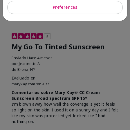
23
0
Preferences
Marcar esta opinión
5
My Go To Tinted Sunscreen
Enviado
Hace 4 meses
por
Jeannette A
de
Bronx, NY
Evaluado en
marykay.com/en-us/
Comentarios sobre Mary Kay® CC Cream
Sunscreen Broad Spectrum SPF 15*
I'm blown away how well the coverage is yet it feels
so light on the skin. I used it on a sunny day and I felt
like my skin was protected yet looked like I had
nothing on.