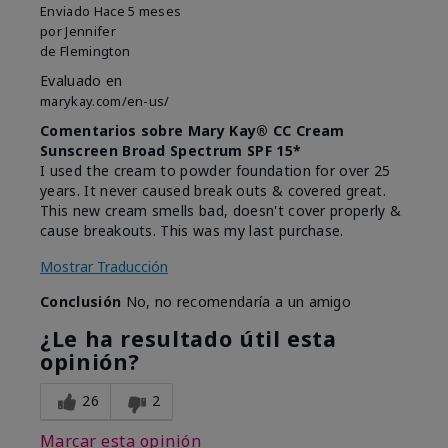
Enviado
Hace 5 meses
por
Jennifer
de
Flemington
Evaluado en
marykay.com/en-us/
Comentarios sobre Mary Kay® CC Cream
Sunscreen Broad Spectrum SPF 15*
I used the cream to powder foundation for over 25
years. It never caused break outs & covered great.
This new cream smells bad, doesn't cover properly &
cause breakouts. This was my last purchase.
Mostrar Traducción
Conclusión
No, no recomendaría a un amigo
¿Le ha resultado útil esta
opinión?
26
2
Marcar esta opinión