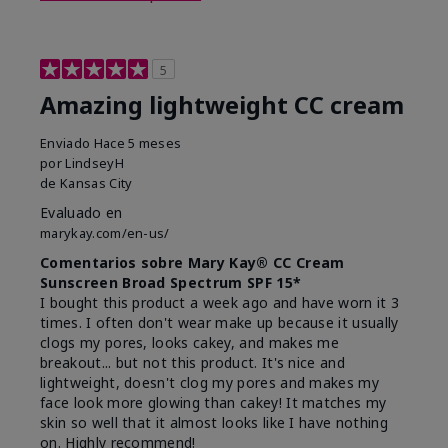
5
Amazing lightweight CC cream
Enviado
Hace 5 meses
por
LindseyH
de
Kansas City
Evaluado en
marykay.com/en-us/
Comentarios sobre Mary Kay® CC Cream
Sunscreen Broad Spectrum SPF 15*
I bought this product a week ago and have worn it 3
times. I often don't wear make up because it usually
clogs my pores, looks cakey, and makes me
breakout... but not this product. It's nice and
lightweight, doesn't clog my pores and makes my
face look more glowing than cakey! It matches my
skin so well that it almost looks like I have nothing
on. Highly recommend!