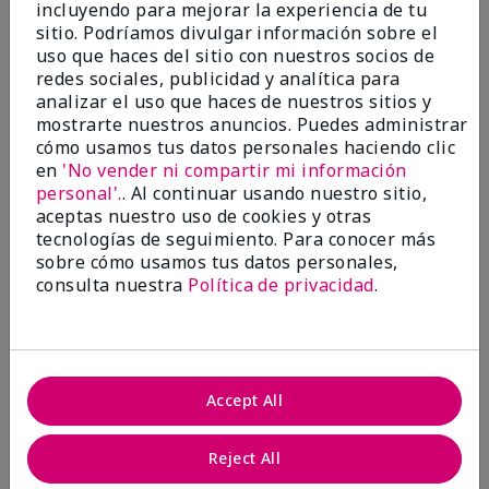
incluyendo para mejorar la experiencia de tu
Evaluado en
sitio. Podríamos divulgar información sobre el
marykay.com/en-us/
uso que haces del sitio con nuestros socios de
Comentarios sobre Mary Kay® CC Cream
redes sociales, publicidad y analítica para
Sunscreen Broad Spectrum SPF 15*
analizar el uso que haces de nuestros sitios y
I have been wearing the cc cream for 8 years now. I
mostrarte nuestros anuncios. Puedes administrar
absolutely love it. Its not cakey it's not heavy and it
cómo usamos tus datos personales haciendo clic
blends effortlessly. I get compliments all the time.
en
'No vender ni compartir mi información
10/10 I definitely recommend.
personal'.
. Al continuar usando nuestro sitio,
Mostrar Traducción
aceptas nuestro uso de cookies y otras
tecnologías de seguimiento. Para conocer más
sobre cómo usamos tus datos personales,
consulta nuestra
Política de privacidad
.
Walking in victory
Conclusión
Sí, recomendaría a un amigo
Accept All
¿Le ha resultado útil esta
opinión?
Reject All