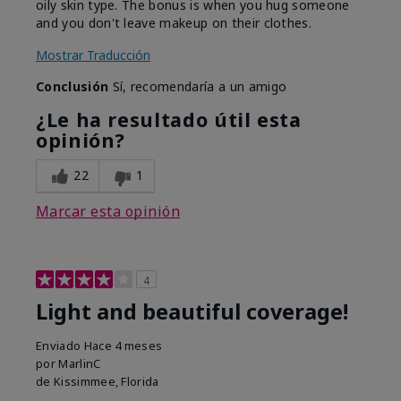
oily skin type. The bonus is when you hug someone
and you don't leave makeup on their clothes.
Mostrar Traducción
Conclusión
Sí, recomendaría a un amigo
¿Le ha resultado útil esta
opinión?
22
1
Marcar esta opinión
4
Light and beautiful coverage!
Enviado
Hace 4 meses
por
MarlinC
de
Kissimmee, Florida