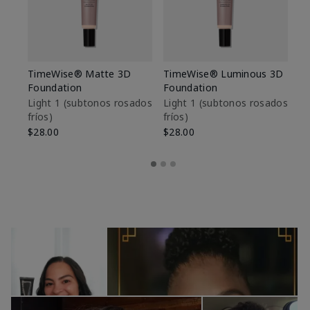
TimeWise® Matte 3D
TimeWise® Luminous 3D
Sk
Foundation
Foundation
De
es
Light 1​ (subtonos rosados
Light 1​ (subtonos rosados
fríos)
fríos)
$9
$28.00
$28.00