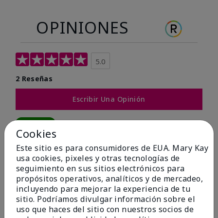
OPINIONES
5.0
2 Reseñas
Escribir Una Opinión
100%
Cookies
de los encuestados recomendaría a un amigo.
Este sitio es para consumidores de EUA. Mary Kay
usa cookies, pixeles y otras tecnologías de
seguimiento en sus sitios electrónicos para
5 estrellas
2
propósitos operativos, analíticos y de mercadeo,
4 estrellas
0
incluyendo para mejorar la experiencia de tu
sitio. Podríamos divulgar información sobre el
3 estrellas
0
uso que haces del sitio con nuestros socios de
2 estrellas
0