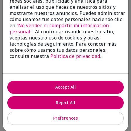
redes sociales, publicidad y analítica para
analizar el uso que haces de nuestros sitios y
1 estrella
0
mostrarte nuestros anuncios. Puedes administrar
cómo usamos tus datos personales haciendo clic
en
'No vender ni compartir mi información
personal'.
. Al continuar usando nuestro sitio,
aceptas nuestro uso de cookies y otras
tecnologías de seguimiento. Para conocer más
sobre cómo usamos tus datos personales,
consulta nuestra
Política de privacidad
.
Evaluado por 2 clientes
5
Accept All
MK completion sponge
Reject All
Enviado
Hace 1 mes
por
Shirley "Girl"
de
Riverside,Ca.
Preferences
Evaluado en