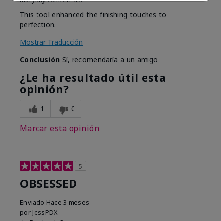
marykay.com/en-us/
This tool enhanced the finishing touches to
perfection.
Mostrar Traducción
Conclusión
Sí, recomendaría a un amigo
¿Le ha resultado útil esta
opinión?
1
0
Marcar esta opinión
5
OBSESSED
Enviado
Hace 3 meses
por
JessPDX