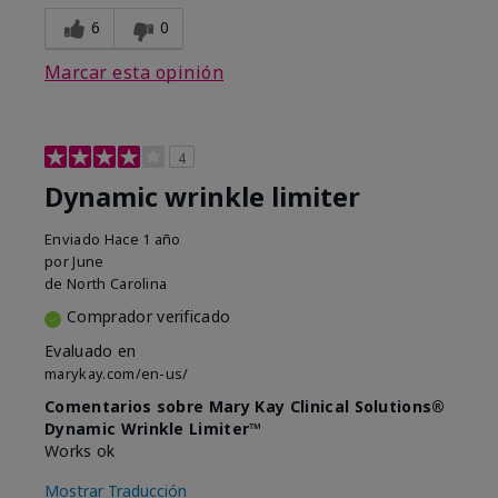
6
0
Marcar esta opinión
4
Dynamic wrinkle limiter
Enviado
Hace 1 año
por
June
de
North Carolina
Comprador verificado
Evaluado en
marykay.com/en-us/
Comentarios sobre Mary Kay Clinical Solutions®
Dynamic Wrinkle Limiter™
Works ok
Mostrar Traducción