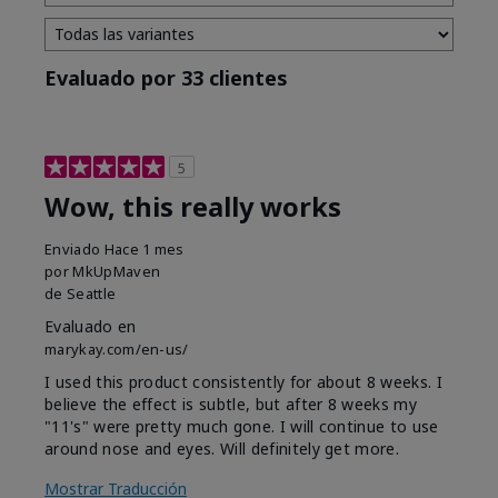
Evaluado por 33 clientes
5
Wow, this really works
Enviado
Hace 1 mes
por
MkUpMaven
de
Seattle
Evaluado en
marykay.com/en-us/
I used this product consistently for about 8 weeks. I
believe the effect is subtle, but after 8 weeks my
"11's" were pretty much gone. I will continue to use
around nose and eyes. Will definitely get more.
Mostrar Traducción