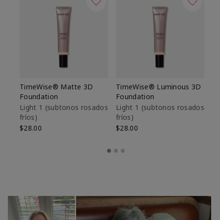
TimeWise® Matte 3D
TimeWise® Luminous 3D
Sk
Foundation
Foundation
De
es
Light 1​ (subtonos rosados
Light 1​ (subtonos rosados
fríos)
fríos)
$9
$28.00
$28.00