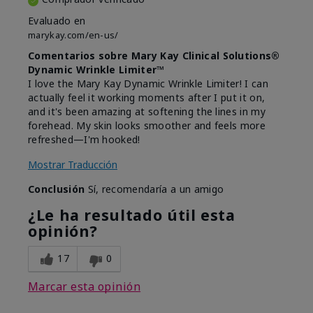
Evaluado en
marykay.com/en-us/
Comentarios sobre Mary Kay Clinical Solutions®
Dynamic Wrinkle Limiter™
I love the Mary Kay Dynamic Wrinkle Limiter! I can
actually feel it working moments after I put it on,
and it's been amazing at softening the lines in my
forehead. My skin looks smoother and feels more
refreshed—I'm hooked!
Mostrar Traducción
Conclusión
Sí, recomendaría a un amigo
¿Le ha resultado útil esta
opinión?
17
0
Marcar esta opinión