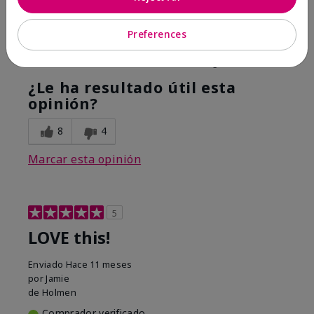
Hope it helps
Preferences
Mostrar Traducción
Conclusión
Sí, recomendaría a un amigo
¿Le ha resultado útil esta
opinión?
8
4
Marcar esta opinión
5
LOVE this!
Enviado
Hace 11 meses
por
Jamie
de
Holmen
Comprador verificado