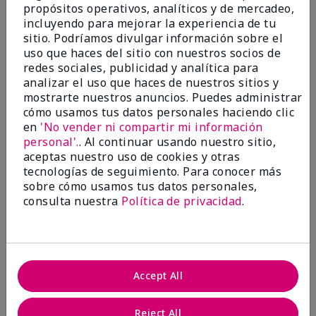
propósitos operativos, analíticos y de mercadeo,
¿Le ha resultado útil esta
incluyendo para mejorar la experiencia de tu
opinión?
sitio. Podríamos divulgar información sobre el
uso que haces del sitio con nuestros socios de
22
1
redes sociales, publicidad y analítica para
analizar el uso que haces de nuestros sitios y
Marcar esta opinión
mostrarte nuestros anuncios. Puedes administrar
cómo usamos tus datos personales haciendo clic
en
'No vender ni compartir mi información
personal'.
. Al continuar usando nuestro sitio,
5
aceptas nuestro uso de cookies y otras
Awesome
tecnologías de seguimiento. Para conocer más
sobre cómo usamos tus datos personales,
Enviado
Hace 10 meses
consulta nuestra
Política de privacidad
.
por
Judy
de
Evansville IN
Comprador verificado
Evaluado en
Accept All
marykay.com/en-us/
Comentarios sobre Mary Kay Clinical Solutions®
Reject All
Dynamic Wrinkle Limiter™