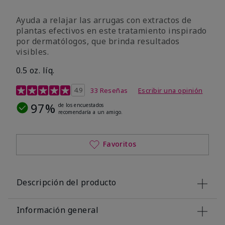
Ayuda a relajar las arrugas con extractos de
plantas efectivos en este tratamiento inspirado
por dermatólogos, que brinda resultados
visibles.
0.5 oz. líq.
Calificación de clientes de 4,9 de 5
4.9
33 Reseñas
Escribir una opinión
97%
de los encuestados
recomendaría a un amigo.
Favoritos
Descripción del producto
Información general