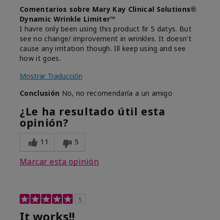
Comentarios sobre Mary Kay Clinical Solutions®
Dynamic Wrinkle Limiter™
I havre only been using this product fir 5 datys. But
see no change/ improvement in wrinkles. It doesn't
cause any irritation though. Ill keep using and see
how it goes.
Mostrar Traducción
Conclusión
No, no recomendaría a un amigo
¿Le ha resultado útil esta
opinión?
11
5
Marcar esta opinión
5
It works!!