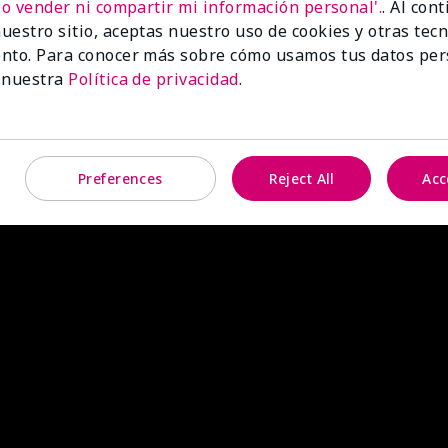
No vender ni compartir mi información personal'.
. Al con
uestro sitio, aceptas nuestro uso de cookies y otras tec
nto. Para conocer más sobre cómo usamos tus datos per
 nuestra
Política de privacidad
.
Preferences
Reject All
Acc