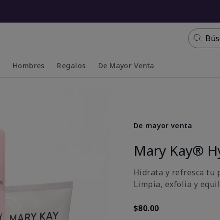
Bús
s
Hombres
Regalos
De Mayor Venta
Collapsed
Expanded
De mayor venta
Mary Kay® H
Hidrata y refresca tu p
Limpia, exfolia y equi
$80.00