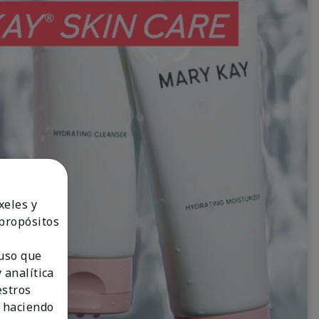
xeles y
 propósitos
 uso que
 analítica
estros
 haciendo