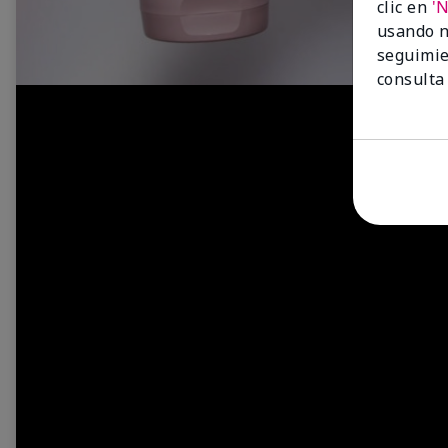
clic en
'
usando n
seguimie
consulta