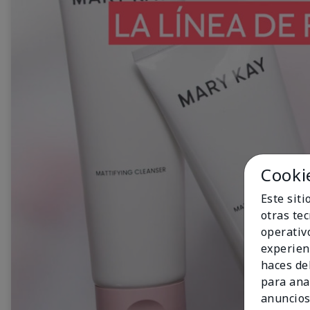
Cooki
Este sit
otras te
operativ
experien
haces del
para ana
anuncios