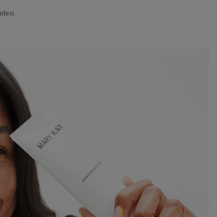
udeo.