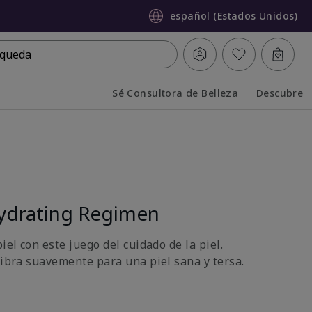
español (Estados Unidos)
queda
Sé Consultora de Belleza
Descubre
Collapsed
Expanded
ydrating Regimen
iel con este juego del cuidado de la piel.
libra suavemente para una piel sana y tersa.