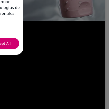
tinuar
nologías de
sonales,
ept All