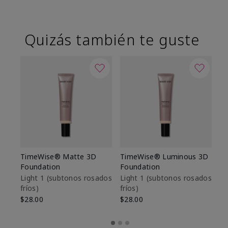
Quizás también te guste
TimeWise® Matte 3D
TimeWise® Luminous 3D
Sk
Foundation
Foundation
De
es
Light 1​ (subtonos rosados
Light 1​ (subtonos rosados
fríos)
fríos)
$9
$28.00
$28.00