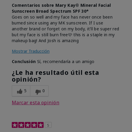
Comentarios sobre Mary Kay® Mineral Facial
Sunscreen Broad Spectrum SPF 30*
Goes on so well and my face has never once been
burned since using any MK sunscreen. If I use
another brand or forget on my body, it'll be super red
but my face is still burn free🩷 this is a staple in my
makeup bag! And Josh is amazing
Mostrar Traducción
Conclusión
Sí, recomendaría a un amigo
¿Le ha resultado útil esta
opinión?
5
0
Marcar esta opinión
5