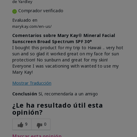
de
Yardley
Comprador verificado
Evaluado en
marykay.com/en-us/
Comentarios sobre Mary Kay® Mineral Facial
Sunscreen Broad Spectrum SPF 30*
I bought this product for my trip to Hawaii .. very hot
sun and so glad it worked great on my face for sun
protection! No sunburn and great for my skin!
Everyone I was vacationing with wanted to use my
Mary Kay!
Mostrar Traducción
Conclusión
Sí, recomendaría a un amigo
¿Le ha resultado útil esta
opinión?
9
0
Marcar esta opinión