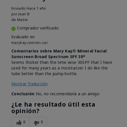
Enviado
Hace 1 año
por
Jean B
de
Maine
Comprador verificado
Evaluado en
marykay.com/en-us/
Comentarios sobre Mary Kay® Mineral Facial
Sunscreen Broad Spectrum SPF 30*
Seems thicker than the time wise 30SPF that I have
used for many years as a moisturizer. I do like the
tube better than the pump bottle.
Mostrar Traducción
Conclusión
No, no recomendaría a un amigo
¿Le ha resultado útil esta
opinión?
6
0