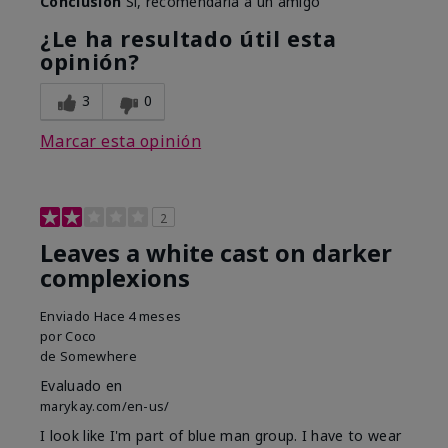
Conclusión
Sí, recomendaría a un amigo
¿Le ha resultado útil esta
opinión?
3
0
Marcar esta opinión
2
Leaves a white cast on darker
complexions
Enviado
Hace 4 meses
por
Coco
de
Somewhere
Evaluado en
marykay.com/en-us/
I look like I'm part of blue man group. I have to wear