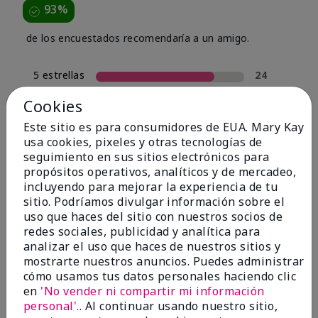
93%
de los encuestados recomendaría a un amigo.
5 estrellas
24
4 estrellas
4
Cookies
3 estrellas
0
Este sitio es para consumidores de EUA. Mary Kay
usa cookies, pixeles y otras tecnologías de
2 estrellas
2
seguimiento en sus sitios electrónicos para
1 estrella
0
propósitos operativos, analíticos y de mercadeo,
incluyendo para mejorar la experiencia de tu
sitio. Podríamos divulgar información sobre el
uso que haces del sitio con nuestros socios de
Tipo De Piel
Filtrar
redes sociales, publicidad y analítica para
reseñas
analizar el uso que haces de nuestros sitios y
por
mostrarte nuestros anuncios. Puedes administrar
Tipo
cómo usamos tus datos personales haciendo clic
de
en
'No vender ni compartir mi información
piel
personal'.
. Al continuar usando nuestro sitio,