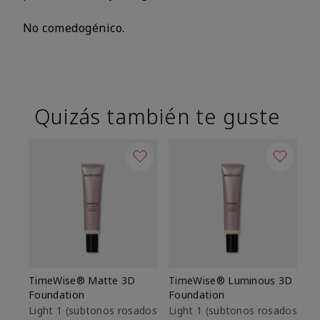
No comedogénico.
Quizás también te guste
TimeWise® Matte 3D
TimeWise® Luminous 3D
Sk
Foundation
Foundation
De
es
Light 1​ (subtonos rosados
Light 1​ (subtonos rosados