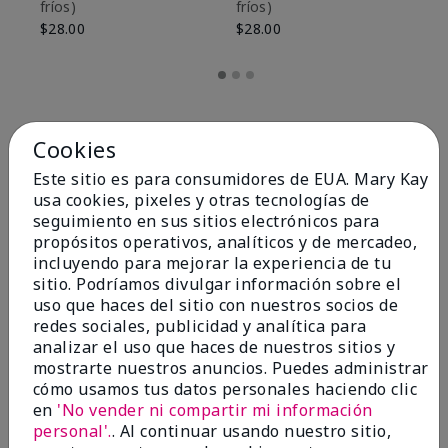
fríos)
fríos)
$9
$28.00
$28.00
Cookies
Este sitio es para consumidores de EUA. Mary Kay
usa cookies, pixeles y otras tecnologías de
seguimiento en sus sitios electrónicos para
propósitos operativos, analíticos y de mercadeo,
incluyendo para mejorar la experiencia de tu
sitio. Podríamos divulgar información sobre el
uso que haces del sitio con nuestros socios de
redes sociales, publicidad y analítica para
OPINIONES
analizar el uso que haces de nuestros sitios y
mostrarte nuestros anuncios. Puedes administrar
cómo usamos tus datos personales haciendo clic
en
'No vender ni compartir mi información
4.8
personal'.
. Al continuar usando nuestro sitio,