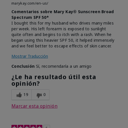
marykay.com/en-us/
Comentarios sobre Mary Kay® Sunscreen Broad
Spectrum SPF 50*
I bought this for my husband who drives many miles
per week. His left forearm is exposed to sunlight
quite often and begins to itch with a rash. When he
began using this heavier SPF 50, it helped immensely
and we feel better to escape effects of skin cancer.
Mostrar Traducción
Conclusión
Sí, recomendaría a un amigo
¿Le ha resultado útil esta
opinión?
19
0
Marcar esta opinión
5