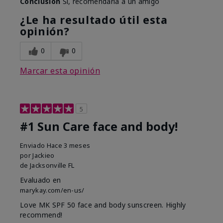
Conclusión
Sí, recomendaría a un amigo
¿Le ha resultado útil esta
opinión?
0
0
Marcar esta opinión
5
#1 Sun Care face and body!
Enviado
Hace 3 meses
por
Jackieo
de
Jacksonville FL
Evaluado en
marykay.com/en-us/
Love MK SPF 50 face and body sunscreen. Highly
recommend!