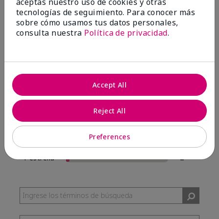
aceptas nuestro uso de cookies y otras
57 Reseñas
tecnologías de seguimiento. Para conocer más
sobre cómo usamos tus datos personales,
Escribir Una Opinión
consulta nuestra
Política de privacidad
.
95%
de los encuestados recomendaría a un amigo.
Accept All
5 estrellas
54
4 estrellas
0
Reject All
3 estrellas
1
Preferences
2 estrellas
0
1 estrella
2