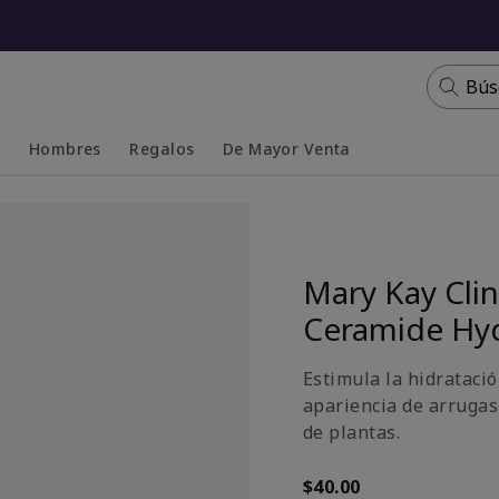
Bús
s
Hombres
Regalos
De Mayor Venta
Collapsed
Expanded
Mary Kay Clin
Ceramide Hy
Estimula la hidratació
apariencia de arrugas
de plantas.
$40.00