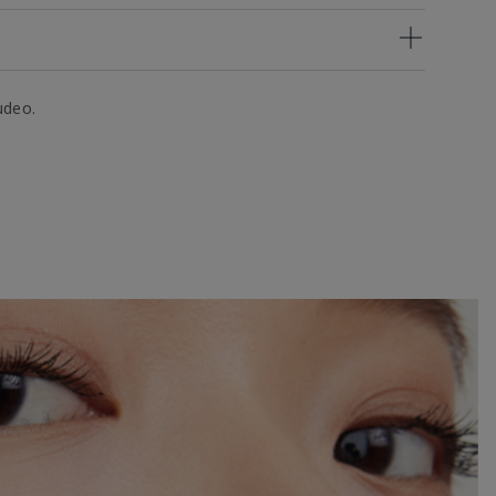
udeo.