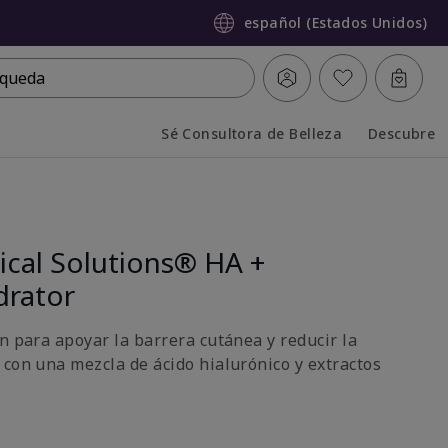
español (Estados Unidos)
queda
Sé Consultora de Belleza
Descubre
Collapsed
Expanded
ical Solutions® HA +
drator
n para apoyar la barrera cutánea y reducir la
 con una mezcla de ácido hialurónico y extractos