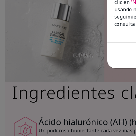
clic en
'
usando n
seguimie
consulta
Ingredientes c
Ácido hialurónico (AH) (
Un poderoso humectante cada vez más po