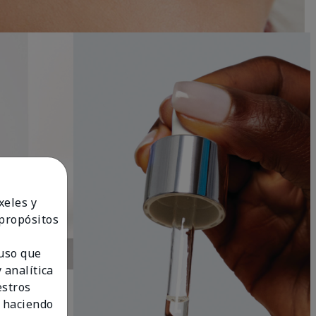
xeles y
 propósitos
 uso que
 analítica
estros
 haciendo