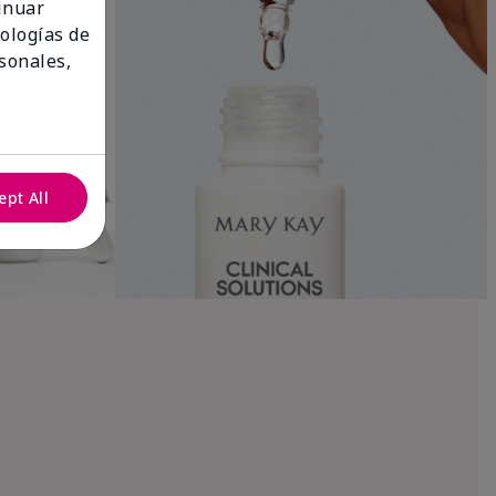
tinuar
nologías de
sonales,
ept All