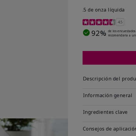
.5 de onza líquida
Calificación de clientes 
4.5
92%
de los encuestados
recomendaría a un
Descripción del produ
Información general
Ingredientes clave
Consejos de aplicació