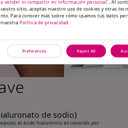
No vender ni compartir mi información personal'.
. Al con
uestro sitio, aceptas nuestro uso de cookies y otras tec
nto. Para conocer más sobre cómo usamos tus datos per
 nuestra
Política de privacidad
.
Preferences
Reject All
Acc
lave
hialuronato de sodio)
pular, el ácido hialurónico es conocido por