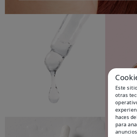
Cooki
Este sit
otras te
operativ
experien
haces del
para ana
anuncios