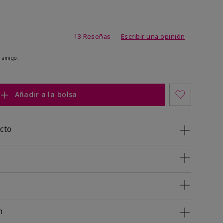
de 3,2 de 5
13 Reseñas
Escribir una opinión
 amigo.
Añadir a la bolsa
cto
n