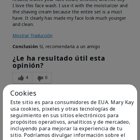
I love this face wash. I use it with the moisturizer and
the shaving cream because the entire set is a must
have. It clearly has made my face look much younger
and clean.
Mostrar Traducción
Conclusión
Sí, recomendaría a un amigo
¿Le ha resultado útil esta
opinión?
4
0
Marcar esta opinión
Cookies
Este sitio es para consumidores de EUA. Mary Kay
usa cookies, pixeles y otras tecnologías de
5
seguimiento en sus sitios electrónicos para
propósitos operativos, analíticos y de mercadeo,
Satisfied
incluyendo para mejorar la experiencia de tu
sitio. Podríamos divulgar información sobre el
Enviado
Hace 3 meses