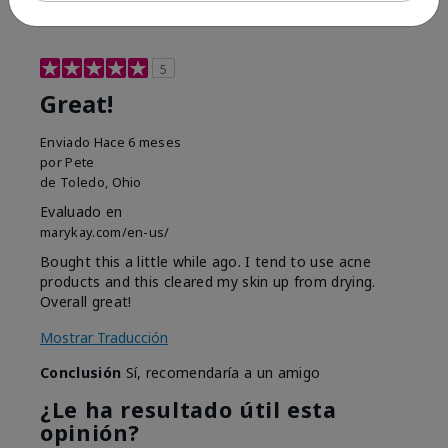
5
Great!
Enviado
Hace 6 meses
por
Pete
de
Toledo, Ohio
Evaluado en
marykay.com/en-us/
Bought this a little while ago. I tend to use acne
products and this cleared my skin up from drying.
Overall great!
Mostrar Traducción
Conclusión
Sí, recomendaría a un amigo
¿Le ha resultado útil esta
opinión?