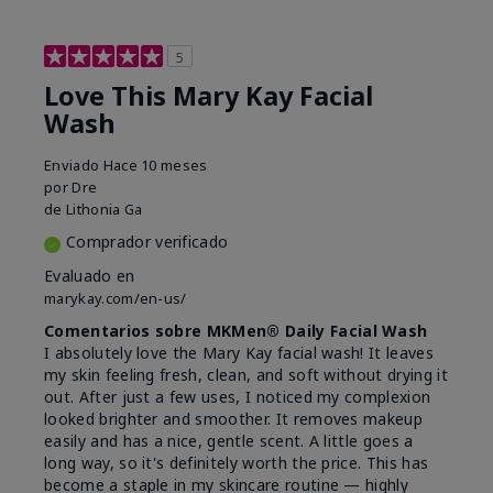
5
Love This Mary Kay Facial
Wash
Enviado
Hace 10 meses
por
Dre
de
Lithonia Ga
Comprador verificado
Evaluado en
marykay.com/en-us/
Comentarios sobre MKMen® Daily Facial Wash
I absolutely love the Mary Kay facial wash! It leaves
my skin feeling fresh, clean, and soft without drying it
out. After just a few uses, I noticed my complexion
looked brighter and smoother. It removes makeup
easily and has a nice, gentle scent. A little goes a
long way, so it's definitely worth the price. This has
become a staple in my skincare routine — highly