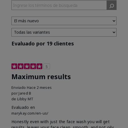
Evaluado por 19 clientes
5
Maximum results
Enviado
Hace 2 meses
por
Jared B
de
Libby MT
Evaluado en
marykay.com/en-us/
Honestly even with just the face wash you will get
results, leaves your face clean, smooth, and not oily.