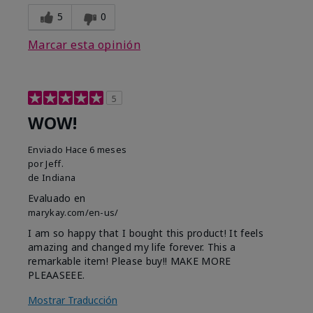
5
0
Marcar esta opinión
5
WOW!
Enviado
Hace 6 meses
por
Jeff.
de
Indiana
Evaluado en
marykay.com/en-us/
I am so happy that I bought this product! It feels
amazing and changed my life forever. This a
remarkable item! Please buy!! MAKE MORE
PLEAASEEE.
Mostrar Traducción