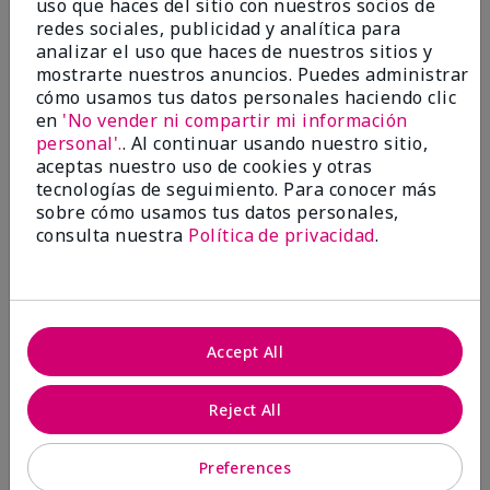
uso que haces del sitio con nuestros socios de
por
Keyrone
redes sociales, publicidad y analítica para
de
LaBelle, FL
analizar el uso que haces de nuestros sitios y
Evaluado en
mostrarte nuestros anuncios. Puedes administrar
marykay.com/en-us/
cómo usamos tus datos personales haciendo clic
en
'No vender ni compartir mi información
Since using MK products, my skin hasn't been as oily.
personal'.
. Al continuar usando nuestro sitio,
I've received compliments that my complexion has
improved, and most of all, my skin doesn't feel dry or
aceptas nuestro uso de cookies y otras
irritated after use. Moisturizers are usually hard to
tecnologías de seguimiento. Para conocer más
come by, but this one is lightweight and not
sobre cómo usamos tus datos personales,
overbearing or oily. Thank you so much, Mrs. Gaenelle
consulta nuestra
Política de privacidad
.
Tyre, for introducing me to these products!
Mostrar Traducción
Conclusión
Sí, recomendaría a un amigo
Accept All
¿Le ha resultado útil esta
opinión?
Reject All
3
0
Preferences
Marcar esta opinión