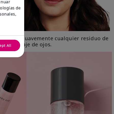
tinuar
nologías de
sonales,
Limpia suavemente cualquier residuo de
maquillaje de ojos.
ept All