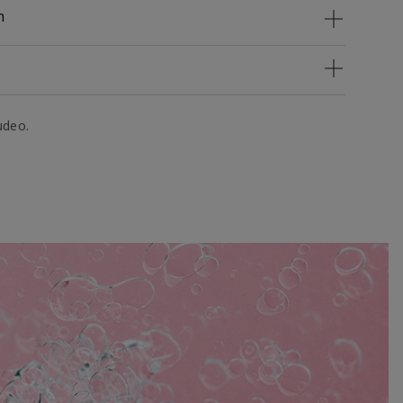
n
udeo.