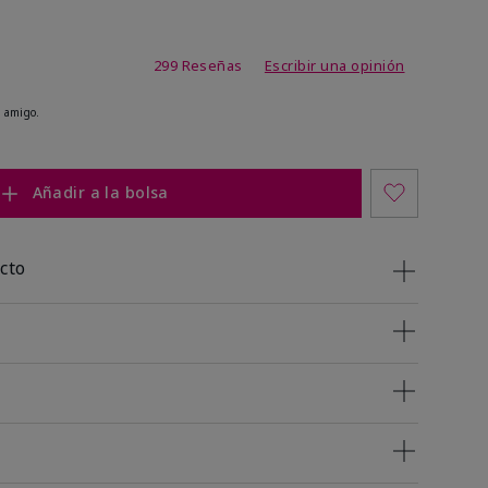
de 4,8 de 5
299 Reseñas
Escribir una opinión
 amigo.
Añadir a la bolsa
cto