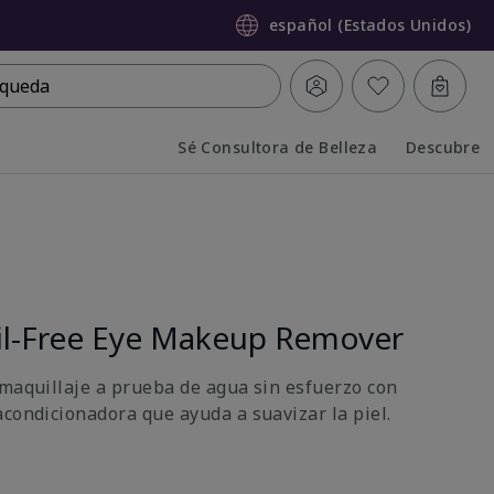
español (Estados Unidos)
queda
Sé Consultora de Belleza
Descubre
Collapsed
Expanded
l-Free Eye Makeup Remover
 maquillaje a prueba de agua sin esfuerzo con
acondicionadora que ayuda a suavizar la piel.