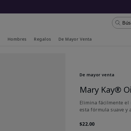
Bús
s
Hombres
Regalos
De Mayor Venta
Collapsed
Expanded
De mayor venta
Mary Kay® Oi
Elimina fácilmente el
esta fórmula suave y 
$22.00