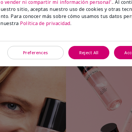
No vender ni compartir mi información personal'.
. Al con
uestro sitio, aceptas nuestro uso de cookies y otras tec
nto. Para conocer más sobre cómo usamos tus datos per
 nuestra
Política de privacidad
.
Aplica una pequeña cantidad a una
bolita o almohadilla de algodón.
Preferences
Reject All
Acc