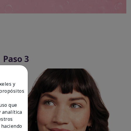
Paso 3
xeles y
 propósitos
 uso que
 analítica
estros
 haciendo