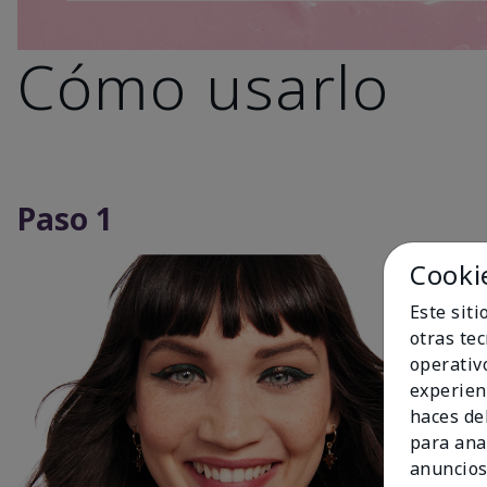
Cómo usarlo
Paso 1
Cooki
Este sit
otras te
operativ
experien
haces del
para ana
anuncios