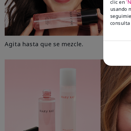
clic en
'
usando n
seguimie
consulta
Agita hasta que se mezcle.