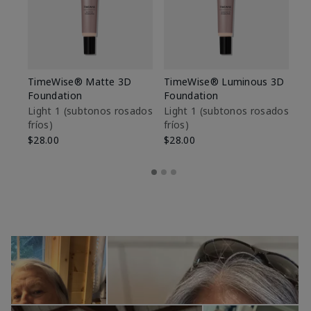
TimeWise® Matte 3D
TimeWise® Luminous 3D
Sk
Foundation
Foundation
De
es
Light 1​ (subtonos rosados
Light 1​ (subtonos rosados
fríos)
fríos)
$9
$28.00
$28.00