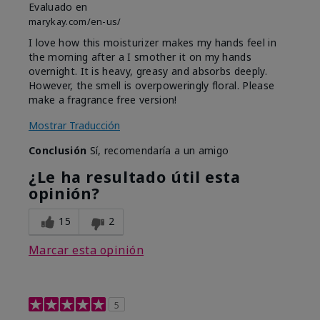
Evaluado en
marykay.com/en-us/
I love how this moisturizer makes my hands feel in
the morning after a I smother it on my hands
overnight. It is heavy, greasy and absorbs deeply.
However, the smell is overpoweringly floral. Please
make a fragrance free version!
Mostrar Traducción
Conclusión
Sí, recomendaría a un amigo
¿Le ha resultado útil esta
opinión?
15
2
Marcar esta opinión
5