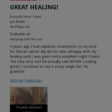
GREAT HEALING!
Enviado
Hace 1 mes
por
Bobbi
de
Ellijay, GA
Evaluado en
marykay.com/en-us/
4 years ago I had radiation treatments to my neck
for throat cancer. My doctor was unhappy with my
healing until I was given extra emollient night Cream.
The very next visit hé actually said WOW!!! Looking
great! I continue to use it every single dat. So
grateful!
Mostrar Traducción
74 year old post