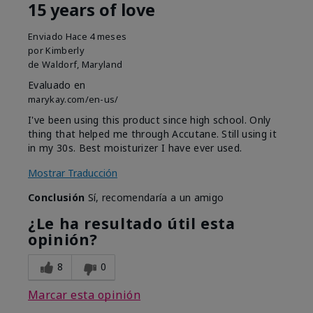
15 years of love
Enviado
Hace 4 meses
por
Kimberly
de
Waldorf, Maryland
Evaluado en
marykay.com/en-us/
I've been using this product since high school. Only
thing that helped me through Accutane. Still using it
in my 30s. Best moisturizer I have ever used.
Mostrar Traducción
Conclusión
Sí, recomendaría a un amigo
¿Le ha resultado útil esta
opinión?
8
0
Marcar esta opinión