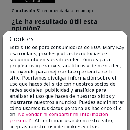
radiation.
Conclusión
Sí, recomendaría a un amigo
¿Le ha resultado útil esta
opinión?
Cookies
6
0
Este sitio es para consumidores de EUA. Mary Kay
Marcar esta opinión
usa cookies, pixeles y otras tecnologías de
seguimiento en sus sitios electrónicos para
propósitos operativos, analíticos y de mercadeo,
incluyendo para mejorar la experiencia de tu
5
sitio. Podríamos divulgar información sobre el
Great Night time emollient
uso que haces del sitio con nuestros socios de
redes sociales, publicidad y analítica para
Enviado
Hace 2 meses
analizar el uso que haces de nuestros sitios y
por
Sonia G
mostrarte nuestros anuncios. Puedes administrar
de
Chicago'Il
cómo usamos tus datos personales haciendo clic
en
'No vender ni compartir mi información
Evaluado en
personal'.
. Al continuar usando nuestro sitio,
marykay.com/en-us/
aceptas nuestro uso de cookies y otras
I use the product on my Dad, after dialysis his skin