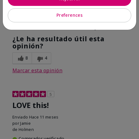
Hope it helps
Preferences
Mostrar Traducción
Conclusión
Sí, recomendaría a un amigo
¿Le ha resultado útil esta
opinión?
8
4
Marcar esta opinión
5
LOVE this!
Enviado
Hace 11 meses
por
Jamie
de
Holmen
Comprador verificado