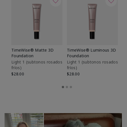
TimeWise® Matte 3D
TimeWise® Luminous 3D
Sk
Foundation
Foundation
De
es
Light 1​ (subtonos rosados
Light 1​ (subtonos rosados
fríos)
fríos)
$9
$28.00
$28.00