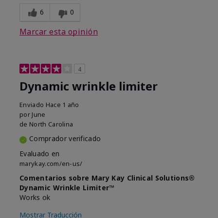
6
0
Marcar esta opinión
4
Dynamic wrinkle limiter
Enviado
Hace 1 año
por
June
de
North Carolina
Comprador verificado
Evaluado en
marykay.com/en-us/
Comentarios sobre Mary Kay Clinical Solutions®
Dynamic Wrinkle Limiter™
Works ok
Mostrar Traducción