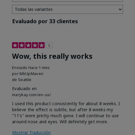
Evaluado por 33 clientes
5
Wow, this really works
Enviado
Hace 1 mes
por
MkUpMaven
de
Seattle
Evaluado en
marykay.com/en-us/
I used this product consistently for about 8 weeks. I
believe the effect is subtle, but after 8 weeks my
"11's" were pretty much gone. I will continue to use
around nose and eyes. Will definitely get more.
Mostrar Traducción