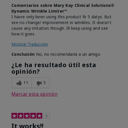
Comentarios sobre Mary Kay Clinical Solutions®
Dynamic Wrinkle Limiter™
I havre only been using this product fir 5 datys. But
see no change/ improvement in wrinkles. It doesn't
cause any irritation though. Ill keep using and see
how it goes.
Mostrar Traducción
Conclusión
No, no recomendaría a un amigo
¿Le ha resultado útil esta
opinión?
11
5
Marcar esta opinión
5
It works!!