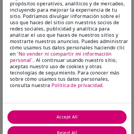
propósitos operativos, analíticos y de mercadeo,
¿Le ha resultado útil esta
incluyendo para mejorar la experiencia de tu
opinión?
sitio. Podríamos divulgar información sobre el
uso que haces del sitio con nuestros socios de
22
1
redes sociales, publicidad y analítica para
analizar el uso que haces de nuestros sitios y
Marcar esta opinión
mostrarte nuestros anuncios. Puedes administrar
cómo usamos tus datos personales haciendo clic
en
'No vender ni compartir mi información
personal'.
. Al continuar usando nuestro sitio,
5
aceptas nuestro uso de cookies y otras
Awesome
tecnologías de seguimiento. Para conocer más
sobre cómo usamos tus datos personales,
Enviado
Hace 10 meses
consulta nuestra
Política de privacidad
.
por
Judy
de
Evansville IN
Comprador verificado
Evaluado en
Accept All
marykay.com/en-us/
Comentarios sobre Mary Kay Clinical Solutions®
Reject All
Dynamic Wrinkle Limiter™