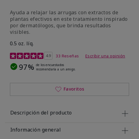
Ayuda a relajar las arrugas con extractos de
plantas efectivos en este tratamiento inspirado
por dermatólogos, que brinda resultados
visibles.
0.5 oz. líq.
Calificación de clientes de 4,9 de 5
4.9
33 Reseñas
Escribir una opinión
97%
de los encuestados
recomendaría a un amigo.
Favoritos
Descripción del producto
Información general