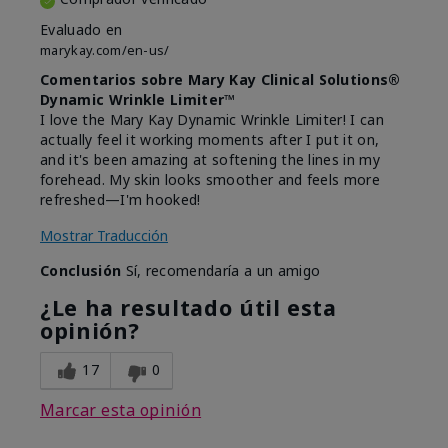
Evaluado en
marykay.com/en-us/
Comentarios sobre Mary Kay Clinical Solutions®
Dynamic Wrinkle Limiter™
I love the Mary Kay Dynamic Wrinkle Limiter! I can
actually feel it working moments after I put it on,
and it's been amazing at softening the lines in my
forehead. My skin looks smoother and feels more
refreshed—I'm hooked!
Mostrar Traducción
Conclusión
Sí, recomendaría a un amigo
¿Le ha resultado útil esta
opinión?
17
0
Marcar esta opinión