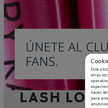
ÚNETE AL CL
FANS.
Cooki
Este sit
otras te
operativ
experien
haces del
para ana
anuncios