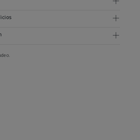
icios
n
udeo.