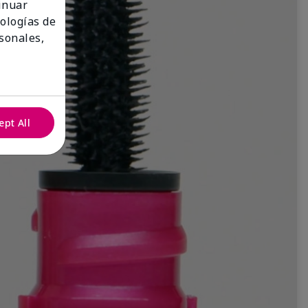
tinuar
nologías de
sonales,
ept All