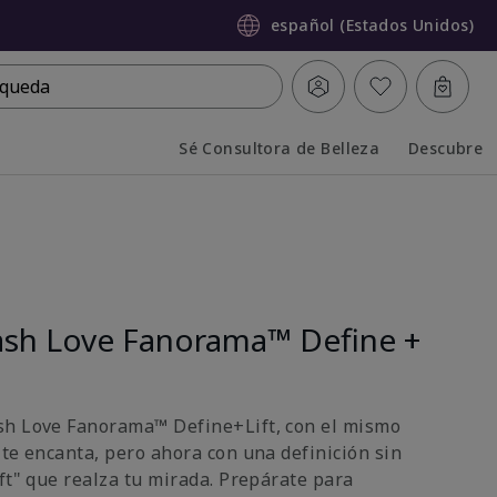
español (Estados Unidos)
queda
Sé Consultora de Belleza
Descubre
Collapsed
Expanded
sh Love Fanorama™ Define +
sh Love Fanorama™ Define+Lift, con el mismo
 te encanta, pero ahora con una definición sin
ft" que realza tu mirada. Prepárate para