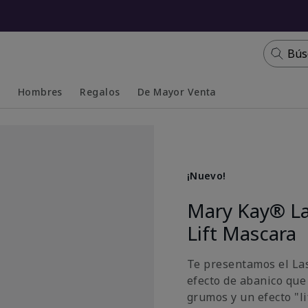
Bús
s
Hombres
Regalos
De Mayor Venta
Collapsed
Expanded
¡Nuevo!
Mary Kay® La
Lift Mascara
Te presentamos el La
efecto de abanico que
grumos y un efecto "li