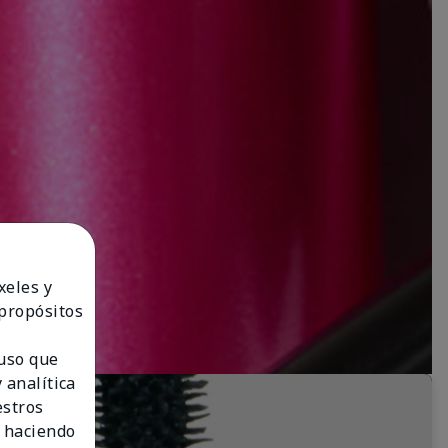
xeles y
 propósitos
 uso que
 analítica
estros
 haciendo