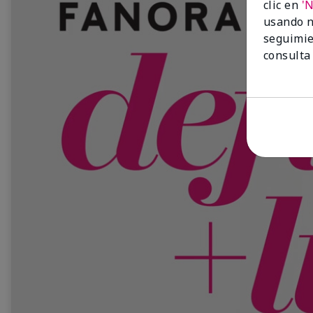
clic en
'
usando n
seguimie
consulta