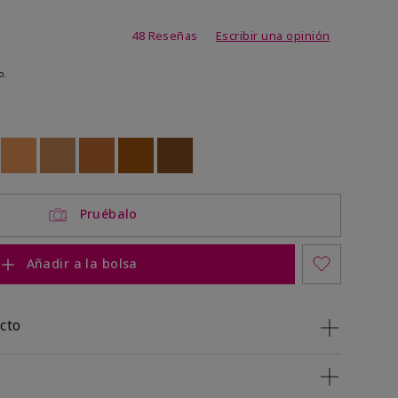
 de 5 de 5
48 Reseñas
Escribir una opinión
o.
ock
 of stock
Out of stock
Out of stock
Out of stock
Out of stock
Out of stock
Pruébalo
Añadir a la bolsa
cto