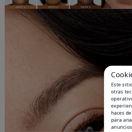
Cooki
Este sit
otras te
operativ
experien
haces del
para ana
anuncios