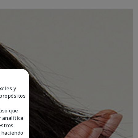
xeles y
 propósitos
 uso que
 analítica
estros
 haciendo