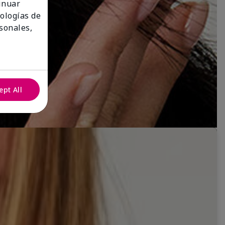
tinuar
nologías de
sonales,
ept All