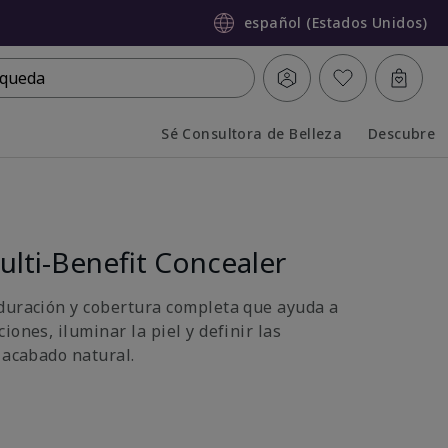
español (Estados Unidos)
queda
Sé Consultora de Belleza
Descubre
Collapsed
Expanded
lti-Benefit Concealer
duración y cobertura completa que ayuda a
iones, iluminar la piel y definir las
 acabado natural.