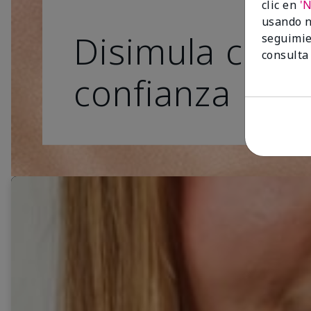
clic en
'
usando n
Disimula con
seguimie
consulta
confianza