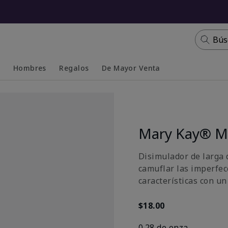
Bús
s
Hombres
Regalos
De Mayor Venta
Collapsed
Expanded
Mary Kay® Mu
Disimulador de larga 
camuflar las imperfecc
características con un
$18.00
0.28 de onza