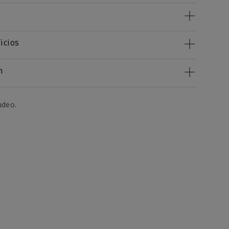
icios
n
udeo.