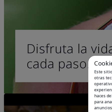
Disfruta la vid
cada paso.
Cooki
Este sit
otras te
operativ
experien
haces del
para ana
anuncios