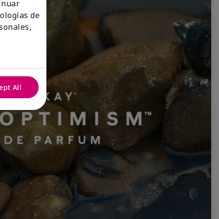
tinuar
nologías de
sonales,
ept All