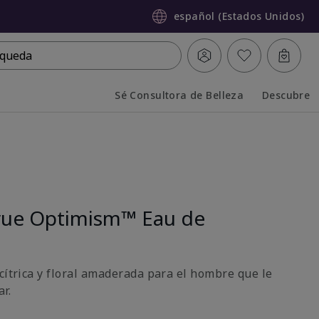
español (Estados Unidos)
queda
Sé Consultora de Belleza
Descubre
Collapsed
Expanded
rue Optimism™ Eau de
cítrica y floral amaderada para el hombre que le
r.