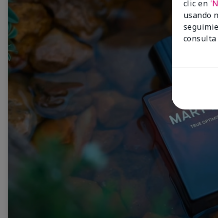
clic en
'
usando n
seguimie
consulta