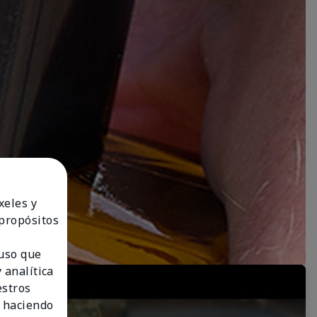
xeles y
 propósitos
 uso que
 analítica
estros
 haciendo