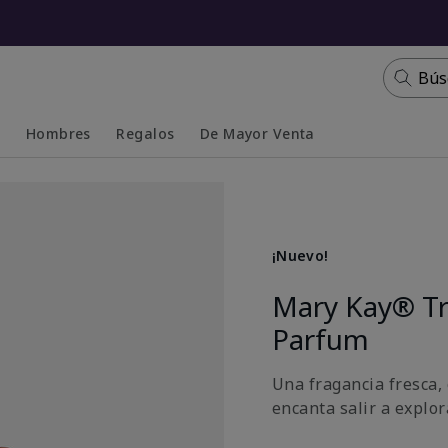
Bús
s
Hombres
Regalos
De Mayor Venta
Collapsed
Expanded
¡Nuevo!
Mary Kay® T
Parfum
Una fragancia fresca, 
encanta salir a explora