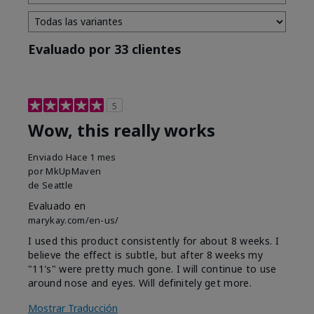
Evaluado por 33 clientes
5
Wow, this really works
Enviado
Hace 1 mes
por
MkUpMaven
de
Seattle
Evaluado en
marykay.com/en-us/
I used this product consistently for about 8 weeks. I
believe the effect is subtle, but after 8 weeks my
"11's" were pretty much gone. I will continue to use
around nose and eyes. Will definitely get more.
Mostrar Traducción