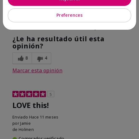
Hope it helps
Preferences
Mostrar Traducción
Conclusión
Sí, recomendaría a un amigo
¿Le ha resultado útil esta
opinión?
8
4
Marcar esta opinión
5
LOVE this!
Enviado
Hace 11 meses
por
Jamie
de
Holmen
Comprador verificado