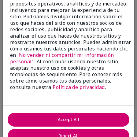
propósitos operativos, analíticos y de mercadeo,
¿Le ha resultado útil esta
incluyendo para mejorar la experiencia de tu
opinión?
sitio. Podríamos divulgar información sobre el
uso que haces del sitio con nuestros socios de
22
1
redes sociales, publicidad y analítica para
analizar el uso que haces de nuestros sitios y
Marcar esta opinión
mostrarte nuestros anuncios. Puedes administrar
cómo usamos tus datos personales haciendo clic
en
'No vender ni compartir mi información
personal'.
. Al continuar usando nuestro sitio,
5
aceptas nuestro uso de cookies y otras
Awesome
tecnologías de seguimiento. Para conocer más
sobre cómo usamos tus datos personales,
Enviado
Hace 10 meses
consulta nuestra
Política de privacidad
.
por
Judy
de
Evansville IN
Comprador verificado
Evaluado en
Accept All
marykay.com/en-us/
Comentarios sobre Mary Kay Clinical Solutions®
Reject All
Dynamic Wrinkle Limiter™