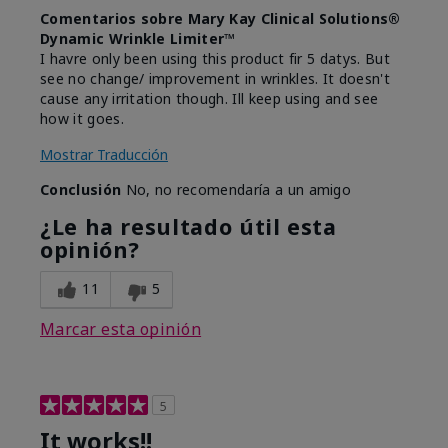
Comentarios sobre Mary Kay Clinical Solutions®
Dynamic Wrinkle Limiter™
I havre only been using this product fir 5 datys. But
see no change/ improvement in wrinkles. It doesn't
cause any irritation though. Ill keep using and see
how it goes.
Mostrar Traducción
Conclusión
No, no recomendaría a un amigo
¿Le ha resultado útil esta
opinión?
11
5
Marcar esta opinión
5
It works!!