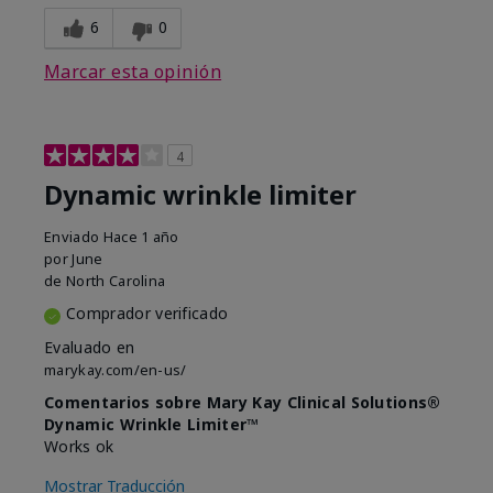
6
0
Marcar esta opinión
4
Dynamic wrinkle limiter
Enviado
Hace 1 año
por
June
de
North Carolina
Comprador verificado
Evaluado en
marykay.com/en-us/
Comentarios sobre Mary Kay Clinical Solutions®
Dynamic Wrinkle Limiter™
Works ok
Mostrar Traducción