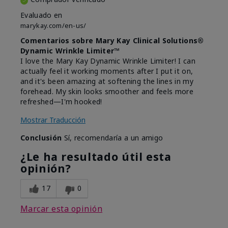
Evaluado en
marykay.com/en-us/
Comentarios sobre Mary Kay Clinical Solutions®
Dynamic Wrinkle Limiter™
I love the Mary Kay Dynamic Wrinkle Limiter! I can
actually feel it working moments after I put it on,
and it's been amazing at softening the lines in my
forehead. My skin looks smoother and feels more
refreshed—I'm hooked!
Mostrar Traducción
Conclusión
Sí, recomendaría a un amigo
¿Le ha resultado útil esta
opinión?
17
0
Marcar esta opinión