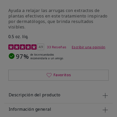
Ayuda a relajar las arrugas con extractos de
plantas efectivos en este tratamiento inspirado
por dermatólogos, que brinda resultados
visibles.
0.5 oz. líq.
Calificación de clientes de 4,9 de 5
4.9
33 Reseñas
Escribir una opinión
97%
de los encuestados
recomendaría a un amigo.
Favoritos
Descripción del producto
Información general