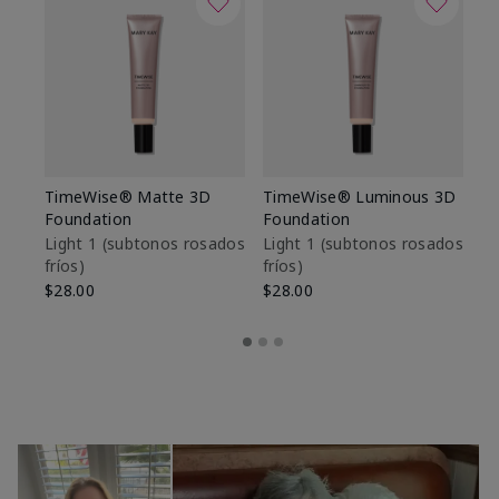
TimeWise® Matte 3D
TimeWise® Luminous 3D
Sk
Foundation
Foundation
De
es
Light 1​ (subtonos rosados
Light 1​ (subtonos rosados
fríos)
fríos)
$9
$28.00
$28.00