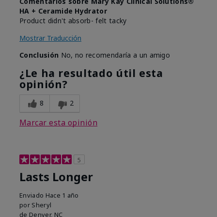
Comentarios sobre Mary Kay Clinical Solutions®
HA + Ceramide Hydrator
Product didn't absorb- felt tacky
Mostrar Traducción
Conclusión
No, no recomendaría a un amigo
¿Le ha resultado útil esta
opinión?
8
2
Marcar esta opinión
5
Lasts Longer
Enviado
Hace 1 año
por
Sheryl
de
Denver, NC