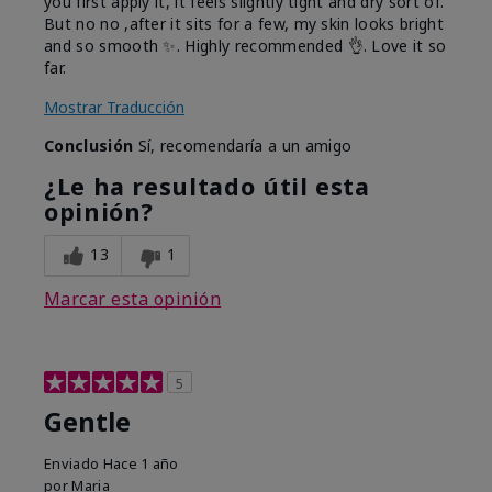
you first apply it, it feels slightly tight and dry sort of.
But no no ,after it sits for a few, my skin looks bright
and so smooth ✨️. Highly recommended 👌. Love it so
far.
Mostrar Traducción
Conclusión
Sí, recomendaría a un amigo
¿Le ha resultado útil esta
opinión?
13
1
Marcar esta opinión
5
Gentle
Enviado
Hace 1 año
por
Maria