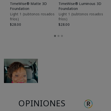
TimeWise® Matte 3D
TimeWise® Luminous 3D
Sk
Foundation
Foundation
De
es
Light 1​ (subtonos rosados
Light 1​ (subtonos rosados
fríos)
fríos)
$9
$28.00
$28.00
OPINIONES