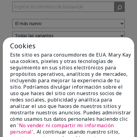
Cookies
Evaluado por 13 clientes
Este sitio es para consumidores de EUA. Mary Kay
usa cookies, pixeles y otras tecnologías de
seguimiento en sus sitios electrónicos para
5
propósitos operativos, analíticos y de mercadeo,
incluyendo para mejorar la experiencia de tu
Yeh! I really works
sitio. Podríamos divulgar información sobre el
uso que haces del sitio con nuestros socios de
Enviado
Hace 4 meses
redes sociales, publicidad y analítica para
por
Char
analizar el uso que haces de nuestros sitios y
de
Detroit, Mi
mostrarte nuestros anuncios. Puedes administrar
Evaluado en
cómo usamos tus datos personales haciendo clic
marykay.com/en-us/
en
'No vender ni compartir mi información
I ski all winter and since adding this to my progam
personal'.
. Al continuar usando nuestro sitio,