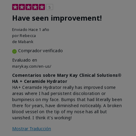
5
Have seen improvement!
Enviado
Hace 1 año
por
Rebecca
de
Mabank
Comprador verificado
Evaluado en
marykay.com/en-us/
Comentarios sobre Mary Kay Clinical Solutions®
HA + Ceramide Hydrator
HA+ Ceramide Hydrator really has improved some
areas where I had persistent discoloration or
bumpiness on my face. Bumps that had literally been
there for years, have diminished noticeably. A broken
blood vessel on the tip of my nose has all but
vanished. I think it's working!
Mostrar Traducción