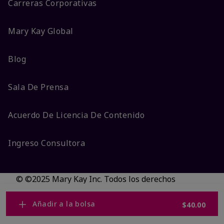
Carreras Corporativas
Mary Kay Global
Blog
Sala De Prensa
Acuerdo De Licencia De Contenido
Ingreso Consultora
© ©2025 Mary Kay Inc. Todos los derechos
reservados.
No vender/Preferencias de cookies
Añadir a la bolsa
$40.00
Código DSA/Queja al Código
Términos
Privacidad
Transparencia en CA
Accesibilidad
Cambiar país