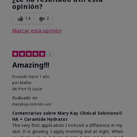
opinión?
14
2
Marcar esta opinión
5
Amazing!!!
Enviado
Hace 1 año
por
Mellie
de
Port St Lucie
Evaluado en
marykay.com/en-us/
Comentarios sobre Mary Kay Clinical Solutions®
HA + Ceramide Hydrator
The very first application I noticed a difference in my
skin. It is glowing. I apply morning and at night. When