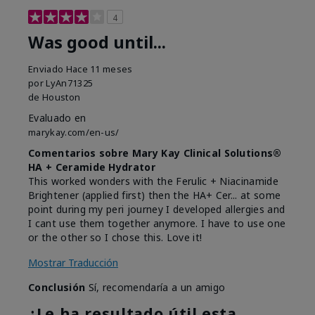
4
Was good until...
Enviado
Hace 11 meses
por
LyAn71325
de
Houston
Evaluado en
marykay.com/en-us/
Comentarios sobre Mary Kay Clinical Solutions®
HA + Ceramide Hydrator
This worked wonders with the Ferulic + Niacinamide
Brightener (applied first) then the HA+ Cer... at some
point during my peri journey I developed allergies and
I cant use them together anymore. I have to use one
or the other so I chose this. Love it!
Mostrar Traducción
Conclusión
Sí, recomendaría a un amigo
¿Le ha resultado útil esta