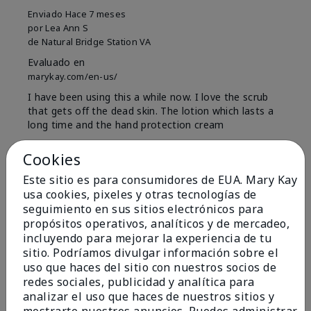
Enviado
Hace 7 meses
por
Lea Ann S
de
Natural Bridge Station VA
Evaluado en
marykay.com/en-us/
I have been using this a while now. I love the scrub
that gets off the dead skin. The lotion which lasts a
long time and the hand protection cream
Mostrar Traducción
Cookies
Conclusión
Sí, recomendaría a un amigo
Este sitio es para consumidores de EUA. Mary Kay
usa cookies, pixeles y otras tecnologías de
¿Le ha resultado útil esta
seguimiento en sus sitios electrónicos para
opinión?
propósitos operativos, analíticos y de mercadeo,
incluyendo para mejorar la experiencia de tu
15
0
sitio. Podríamos divulgar información sobre el
uso que haces del sitio con nuestros socios de
Marcar esta opinión
redes sociales, publicidad y analítica para
analizar el uso que haces de nuestros sitios y
mostrarte nuestros anuncios. Puedes administrar