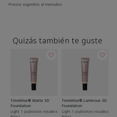
Precios sugeridos al menudeo.
Quizás también te guste
TimeWise® Matte 3D
TimeWise® Luminous 3D
Sk
Foundation
Foundation
De
es
Light 1​ (subtonos rosados
Light 1​ (subtonos rosados
fríos)
fríos)
$9