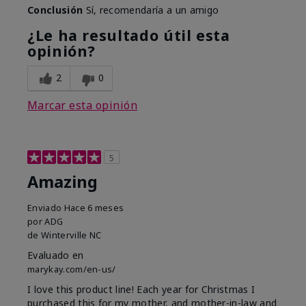
Conclusión
Sí, recomendaría a un amigo
¿Le ha resultado útil esta
opinión?
2
0
Marcar esta opinión
5
Amazing
Enviado
Hace 6 meses
por
ADG
de
Winterville NC
Evaluado en
marykay.com/en-us/
I love this product line! Each year for Christmas I
purchased this for my mother, and mother-in-law and