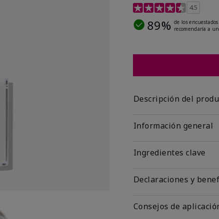
Calificación de clientes 
4.5
89%
de los encuestados
recomendaría a un
Descripción del produ
Información general
Ingredientes clave
Declaraciones y benef
Consejos de aplicació