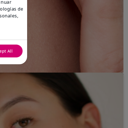
tinuar
nologías de
sonales,
ept All