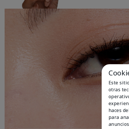
Cooki
Este sit
otras te
operativ
experien
haces del
para ana
anuncios