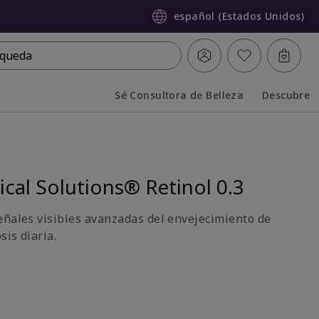
español (Estados Unidos)
queda
Sé Consultora de Belleza
Descubre
Collapsed
Expanded
ical Solutions® Retinol 0.3
eñales visibles avanzadas del envejecimiento de
sis diaria.