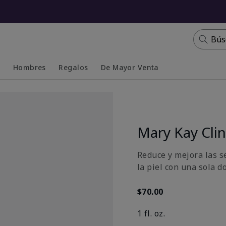
Bús
s
Hombres
Regalos
De Mayor Venta
Collapsed
Expanded
Mary Kay Clin
Reduce y mejora las s
la piel con una sola do
$70.00
1 fl. oz.