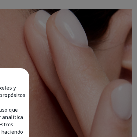
xeles y
 propósitos
 uso que
 analítica
estros
 haciendo