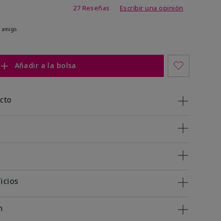
de 4,1 de 5
27 Reseñas
Escribir una opinión
 amigo.
Añadir a la bolsa
cto
icios
n