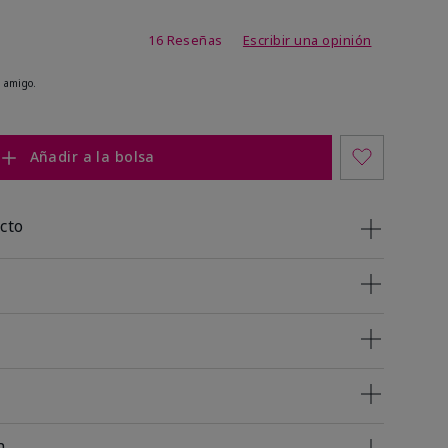
de 4,5 de 5
16 Reseñas
Escribir una opinión
 amigo.
Añadir a la bolsa
cto
n