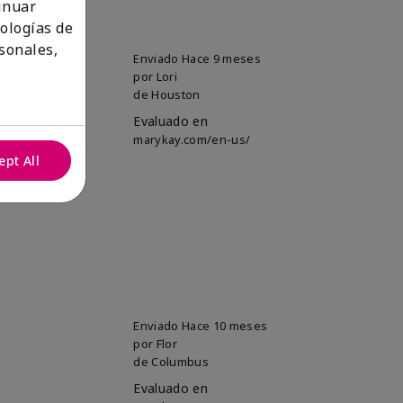
tinuar
nologías de
sonales,
Enviado
Hace 9 meses
por
Lori
de
Houston
Evaluado en
marykay.com/en-us/
ept All
Enviado
Hace 10 meses
por
Flor
de
Columbus
Evaluado en