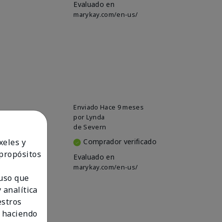
Evaluado en
marykay.com/en-us/
Enviado
Hace 9 meses
por
Lynda
de
Severn
Comprador verificado
xeles y
 propósitos
Evaluado en
marykay.com/en-us/
 uso que
 analítica
estros
 haciendo