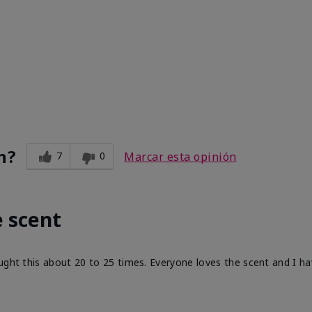

n?
7
0
Marcar esta opinión
e scent
ught this about 20 to 25 times. Everyone loves the scent and I ha