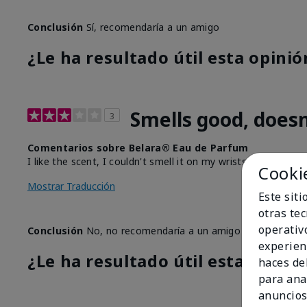
Conclusión
Sí, recomendaría a un amigo
¿Le ha resultado útil esta opinió
Smells good, doesn
3
Comentarios sobre Belara® Eau de Parfum
I like the scent, I couldn't smell it on my wrists any longer 
Cooki
Mostrar Traducción
Este sit
otras te
operativ
Conclusión
No, no recomendaría a un amigo
experien
¿Le ha resultado útil esta opinió
haces del
para ana
anuncios