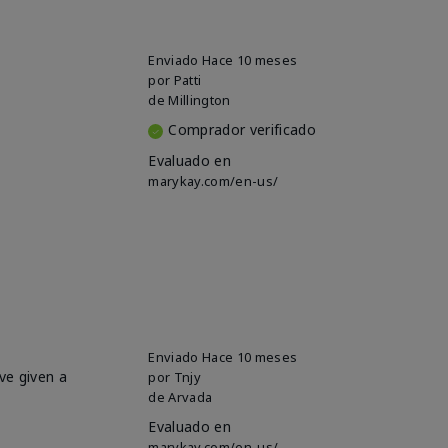
Enviado
Hace 10 meses
por
Patti
de
Millington
Comprador verificado
Evaluado en
marykay.com/en-us/
Enviado
Hace 10 meses
ve given a
por
Tnjy
de
Arvada
Evaluado en
marykay.com/en-us/