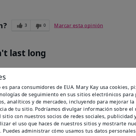
n?
3
0
Marcar esta opinión
't last long
by mid-day.
es
io es para consumidores de EUA. Mary Kay usa cookies, pi
cnologías de seguimiento en sus sitios electrónicos para
os, analíticos y de mercadeo, incluyendo para mejorar la
cia de tu sitio. Podríamos divulgar información sobre el
n?
4
0
Marcar esta opinión
 sitio con nuestros socios de redes sociales, publicidad y
lizar el uso que haces de nuestros sitios y mostrarte nu
. Puedes administrar cómo usamos tus datos personales