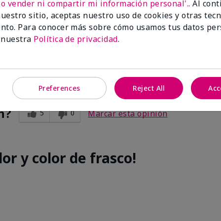
No vender ni compartir mi información personal'.
. Al con
e
uestro sitio, aceptas nuestro uso de cookies y otras tec
nto. Para conocer más sobre cómo usamos tus datos per
 nuestra
Política de privacidad
.
Preferences
Reject All
Acc
n?
5
0
Marcar esta opinión
or y color de frasco!