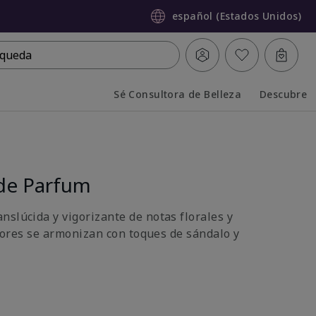
español (Estados Unidos)
queda
Sé Consultora de Belleza
Descubre
Collapsed
Expanded
de Parfum
nslúcida y vigorizante de notas florales y
 flores se armonizan con toques de sándalo y