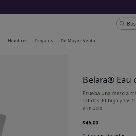
Bús
s
Hombres
Regalos
De Mayor Venta
Collapsed
Expanded
Belara® Eau 
Prueba una mezcla tra
cálidas. El higo y las
almizcle.
$46.00
1.7 onzas líquidas