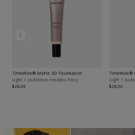
Previous
TimeWise® Matte 3D Foundation
TimeWise® 
Light 1​ (subtonos rosados fríos)
Light 1​ (su
$28.00
$28.00