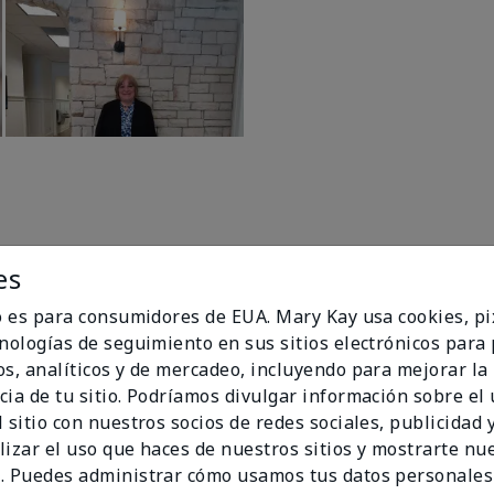
es
io es para consumidores de EUA. Mary Kay usa cookies, pi
cnologías de seguimiento en sus sitios electrónicos para
96%
os, analíticos y de mercadeo, incluyendo para mejorar la
cia de tu sitio. Podríamos divulgar información sobre el
de los encuestados
 sitio con nuestros socios de redes sociales, publicidad y
recomendaría a un
lizar el uso que haces de nuestros sitios y mostrarte nu
amigo.
. Puedes administrar cómo usamos tus datos personales