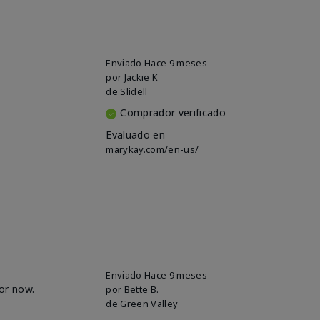
Enviado
Hace 9 meses
por
Jackie K
de
Slidell
Comprador verificado
Evaluado en
marykay.com/en-us/
Enviado
Hace 9 meses
for now.
por
Bette B.
de
Green Valley