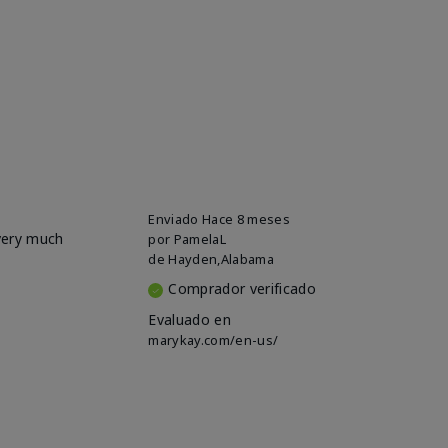
Enviado
Hace 8 meses
 very much
por
PamelaL
de
Hayden,Alabama
Comprador verificado
Evaluado en
marykay.com/en-us/