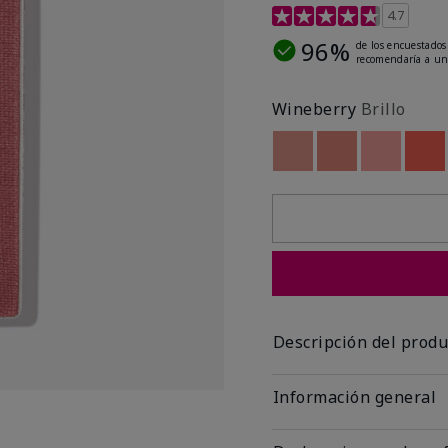
Calificación de clientes 
4.7
96%
de los encuestados
recomendaría a un
Wineberry
Brillo
Out of stock
Out of stock
Out of st
Out
Descripción del produ
Información general