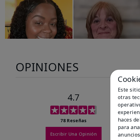
OPINIONES
Cooki
Este sit
4.7
otras te
operativ
experien
haces del
78 Reseñas
para ana
Escribir Una Opinión
anuncios