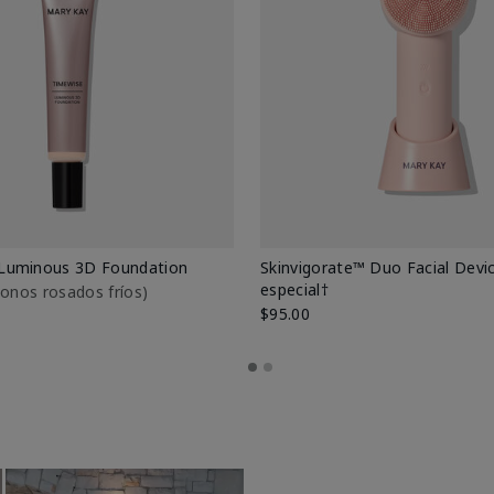
Luminous 3D Foundation
Skinvigorate™ Duo Facial Devic
especial†
btonos rosados fríos)
$95.00