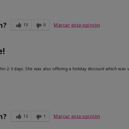
n?
13
0
Marcar esta opinión
e!
hin 2-3 days. She was also offering a holiday discount which was
n?
12
1
Marcar esta opinión