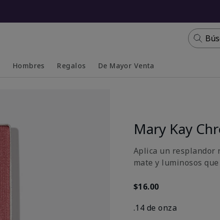
Bús
s
Hombres
Regalos
De Mayor Venta
Collapsed
Expanded
Mary Kay Ch
Aplica un resplandor n
mate y luminosos que 
$16.00
.14 de onza