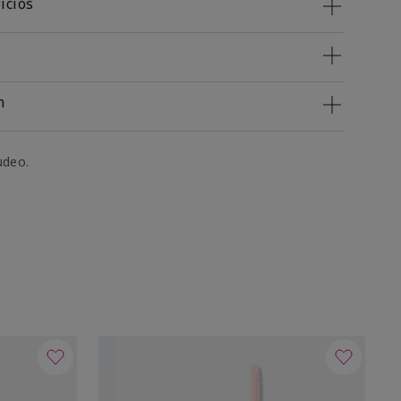
icios
n
udeo.