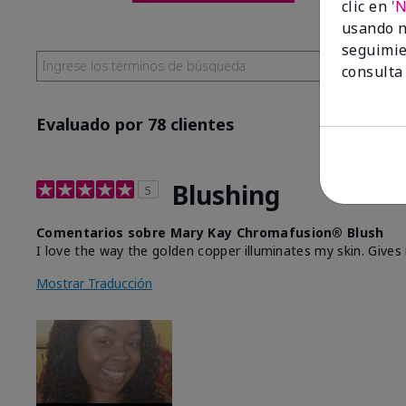
clic en
'
usando n
seguimie
consulta
Evaluado por 78 clientes
Blushing
5
Comentarios sobre Mary Kay Chromafusion® Blush
I love the way the golden copper illuminates my skin. Give
Mostrar Traducción