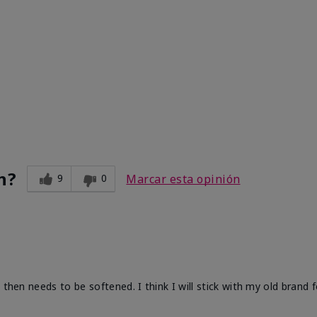
n?
9
0
Marcar esta opinión
 then needs to be softened. I think I will stick with my old brand 