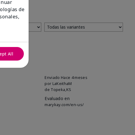
tinuar
nologías de
sonales,
ept All
Enviado
Hace 4 meses
por
LaKeithaM
de
Topeka,KS
Evaluado en
marykay.com/en-us/