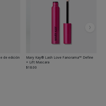
Next
e de edición
Mary Kay® Lash Love Fanorama™ Define
Ma
+ Lift Mascara
Ki
$18.00
$2