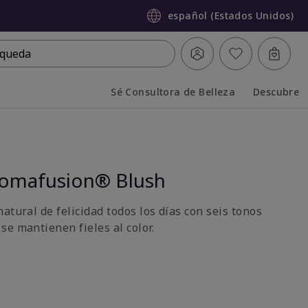
español (Estados Unidos)
queda
Sé Consultora de Belleza
Descubre
Collapsed
Expanded
romafusion® Blush
atural de felicidad todos los días con seis tonos
se mantienen fieles al color.