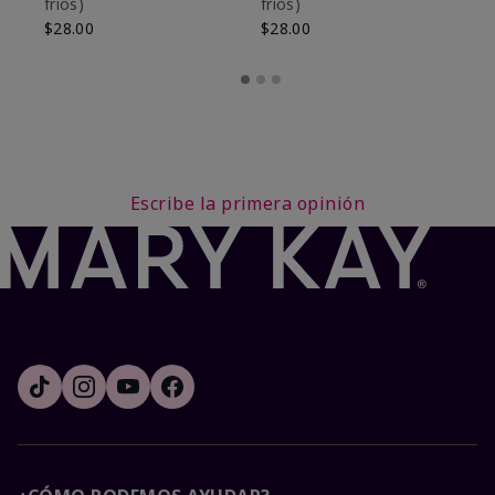
fríos)
fríos)
$9
$28.00
$28.00
Escribe la primera opinión