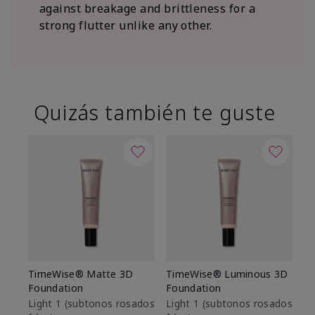
against breakage and brittleness for a
strong flutter unlike any other.
Quizás también te guste
TimeWise® Matte 3D
TimeWise® Luminous 3D
Sk
Foundation
Foundation
De
es
Light 1​ (subtonos rosados
Light 1​ (subtonos rosados