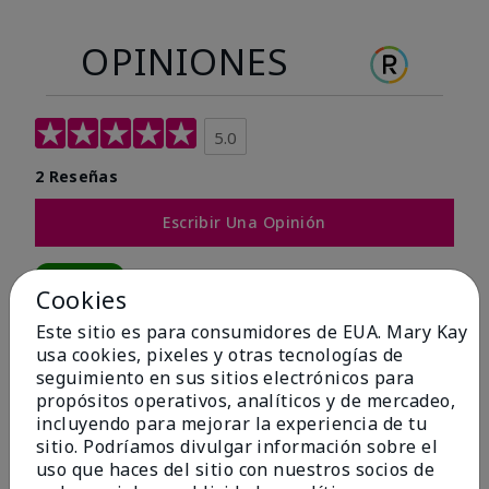
OPINIONES
5.0
2 Reseñas
Escribir Una Opinión
100%
Cookies
de los encuestados recomendaría a un amigo.
Este sitio es para consumidores de EUA. Mary Kay
usa cookies, pixeles y otras tecnologías de
seguimiento en sus sitios electrónicos para
5 estrellas
2
propósitos operativos, analíticos y de mercadeo,
4 estrellas
0
incluyendo para mejorar la experiencia de tu
sitio. Podríamos divulgar información sobre el
3 estrellas
0
uso que haces del sitio con nuestros socios de
2 estrellas
0