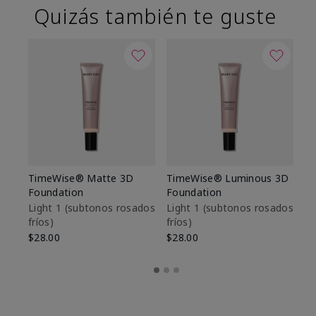
Quizás también te guste
TimeWise® Matte 3D
TimeWise® Luminous 3D
Sk
Foundation
Foundation
De
es
Light 1​ (subtonos rosados
Light 1​ (subtonos rosados
fríos)
fríos)
$9
$28.00
$28.00