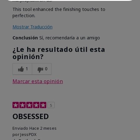
marykay.com/en-us/
This tool enhanced the finishing touches to
perfection.
Mostrar Traducción
Conclusión
Sí, recomendaría a un amigo
¿Le ha resultado útil esta
opinión?
1
0
Marcar esta opinión
5
OBSESSED
Enviado
Hace 2 meses
por
JessPDX