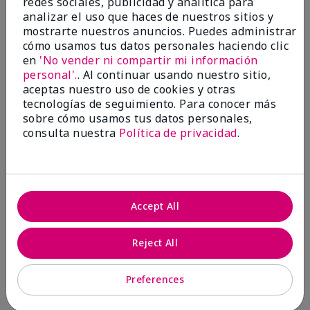
redes sociales, publicidad y analítica para
analizar el uso que haces de nuestros sitios y
1 estrella
0
mostrarte nuestros anuncios. Puedes administrar
cómo usamos tus datos personales haciendo clic
en
'No vender ni compartir mi información
personal'.
. Al continuar usando nuestro sitio,
aceptas nuestro uso de cookies y otras
tecnologías de seguimiento. Para conocer más
sobre cómo usamos tus datos personales,
consulta nuestra
Política de privacidad
.
Evaluado por 2 clientes
5
Accept All
MK completion sponge
Reject All
Enviado
Hace 1 mes
por
Shirley "Girl"
de
Riverside,Ca.
Preferences
Evaluado en