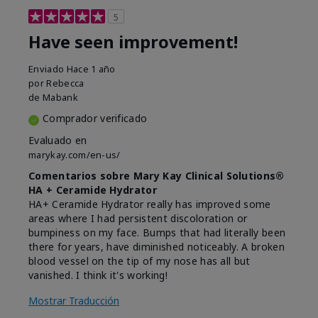
5
Have seen improvement!
Enviado
Hace 1 año
por
Rebecca
de
Mabank
Comprador verificado
Evaluado en
marykay.com/en-us/
Comentarios sobre Mary Kay Clinical Solutions®
HA + Ceramide Hydrator
HA+ Ceramide Hydrator really has improved some
areas where I had persistent discoloration or
bumpiness on my face. Bumps that had literally been
there for years, have diminished noticeably. A broken
blood vessel on the tip of my nose has all but
vanished. I think it's working!
Mostrar Traducción