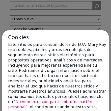
Cookies
Evaluado por 13 clientes
Este sitio es para consumidores de EUA. Mary Kay
usa cookies, pixeles y otras tecnologías de
seguimiento en sus sitios electrónicos para
5
propósitos operativos, analíticos y de mercadeo,
incluyendo para mejorar la experiencia de tu
Yeh! I really works
sitio. Podríamos divulgar información sobre el
uso que haces del sitio con nuestros socios de
Enviado
Hace 4 meses
redes sociales, publicidad y analítica para
por
Char
analizar el uso que haces de nuestros sitios y
de
Detroit, Mi
mostrarte nuestros anuncios. Puedes administrar
Evaluado en
cómo usamos tus datos personales haciendo clic
marykay.com/en-us/
en
'No vender ni compartir mi información
I ski all winter and since adding this to my progam
personal'.
. Al continuar usando nuestro sitio,