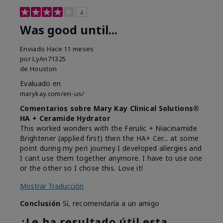
4
Was good until...
Enviado
Hace 11 meses
por
LyAn71325
de
Houston
Evaluado en
marykay.com/en-us/
Comentarios sobre Mary Kay Clinical Solutions®
HA + Ceramide Hydrator
This worked wonders with the Ferulic + Niacinamide
Brightener (applied first) then the HA+ Cer... at some
point during my peri journey I developed allergies and
I cant use them together anymore. I have to use one
or the other so I chose this. Love it!
Mostrar Traducción
Conclusión
Sí, recomendaría a un amigo
¿Le ha resultado útil esta