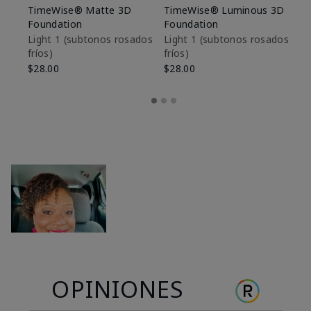
TimeWise® Matte 3D
TimeWise® Luminous 3D
Sk
Foundation
Foundation
De
es
Light 1​ (subtonos rosados
Light 1​ (subtonos rosados
fríos)
fríos)
$9
$28.00
$28.00
OPINIONES