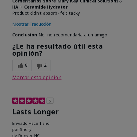
Comentarios sobre Mary Kay Clinical Solutions®
HA + Ceramide Hydrator
Product didn't absorb- felt tacky
Mostrar Traducción
Conclusión
No, no recomendaría a un amigo
¿Le ha resultado útil esta
opinión?
8
2
Marcar esta opinión
5
Lasts Longer
Enviado
Hace 1 año
por
Sheryl
de
Denver, NC