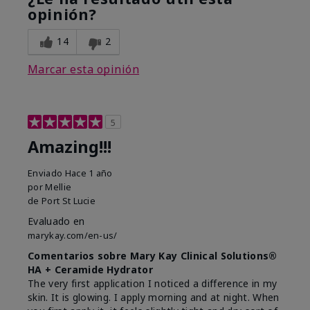
opinión?
14
2
Marcar esta opinión
5
Amazing!!!
Enviado
Hace 1 año
por
Mellie
de
Port St Lucie
Evaluado en
marykay.com/en-us/
Comentarios sobre Mary Kay Clinical Solutions®
HA + Ceramide Hydrator
The very first application I noticed a difference in my
skin. It is glowing. I apply morning and at night. When