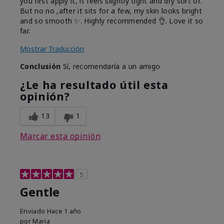
you first apply it, it feels slightly tight and dry sort of.
But no no ,after it sits for a few, my skin looks bright
and so smooth ✨️. Highly recommended 👌. Love it so
far.
Mostrar Traducción
Conclusión
Sí, recomendaría a un amigo
¿Le ha resultado útil esta
opinión?
13
1
Marcar esta opinión
5
Gentle
Enviado
Hace 1 año
por
Maria