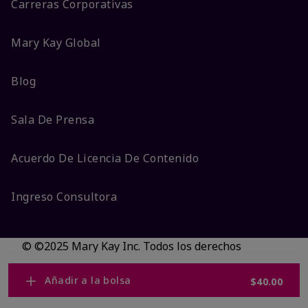
Carreras Corporativas
Mary Kay Global
Blog
Sala De Prensa
Acuerdo De Licencia De Contenido
Ingreso Consultora
© ©2025 Mary Kay Inc. Todos los derechos
reservados.
No vender/Preferencias de cookies
Añadir a la bolsa
$40.00
Código DSA/Queja al Código
Términos
Privacidad
Transparencia en CA
Accesibilidad
Cambiar país